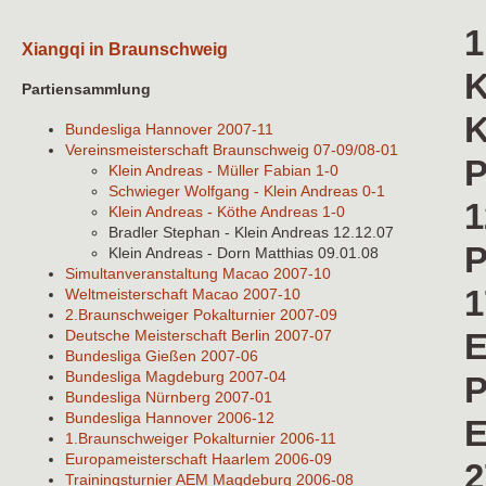
1
Xiangqi in Braunschweig
K
Partiensammlung
K
Bundesliga Hannover 2007-11
Vereinsmeisterschaft Braunschweig 07-09/08-01
P
Klein Andreas - Müller Fabian 1-0
Schwieger Wolfgang - Klein Andreas 0-1
1
Klein Andreas - Köthe Andreas 1-0
Bradler Stephan - Klein Andreas 12.12.07
P
Klein Andreas - Dorn Matthias 09.01.08
Simultanveranstaltung Macao 2007-10
1
Weltmeisterschaft Macao 2007-10
2.Braunschweiger Pokalturnier 2007-09
E
Deutsche Meisterschaft Berlin 2007-07
Bundesliga Gießen 2007-06
Bundesliga Magdeburg 2007-04
P
Bundesliga Nürnberg 2007-01
Bundesliga Hannover 2006-12
E
1.Braunschweiger Pokalturnier 2006-11
Europameisterschaft Haarlem 2006-09
2
Trainingsturnier AEM Magdeburg 2006-08