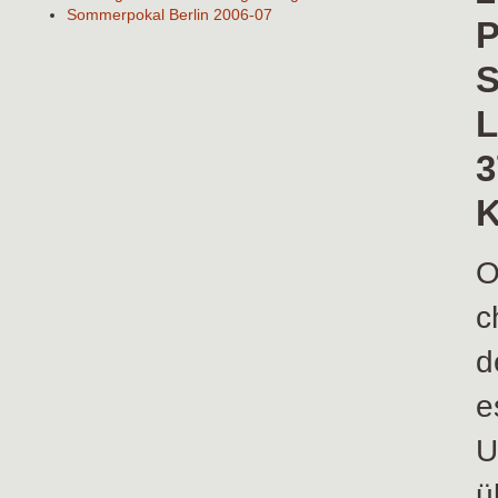
Sommerpokal Berlin 2006-07
P
S
L
3
K
O
c
d
e
U
ü