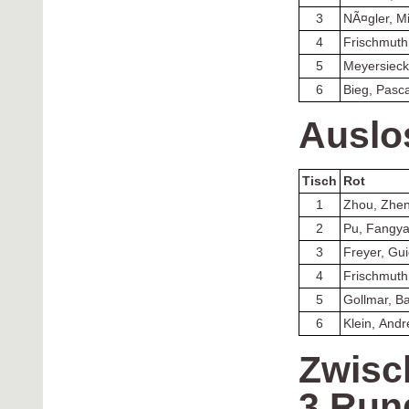
3
NÃ¤gler, M
4
Frischmuth
5
Meyersieck
6
Bieg, Pasca
Auslo
Tisch
Rot
1
Zhou, Zhe
2
Pu, Fangy
3
Freyer, Gu
4
Frischmuth
5
Gollmar, Ba
6
Klein, And
Zwisc
3.Run