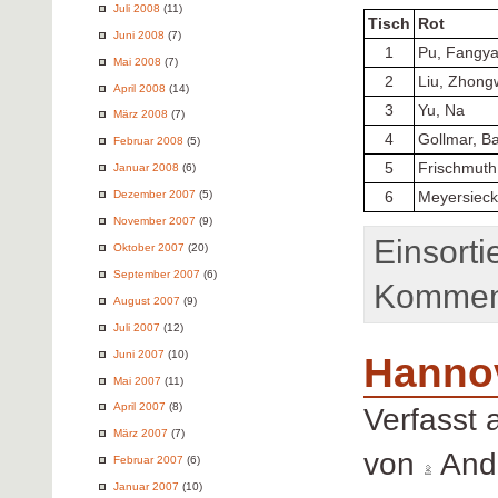
Juli 2008
(11)
Tisch
Rot
Juni 2008
(7)
1
Pu, Fangy
Mai 2008
(7)
2
Liu, Zhong
April 2008
(14)
3
Yu, Na
März 2008
(7)
4
Gollmar, Ba
Februar 2008
(5)
5
Frischmuth
Januar 2008
(6)
Dezember 2007
(5)
6
Meyersieck
November 2007
(9)
Einsorti
Oktober 2007
(20)
September 2007
(6)
Komment
August 2007
(9)
Juli 2007
(12)
Juni 2007
(10)
Hanno
Mai 2007
(11)
April 2007
(8)
Verfasst
März 2007
(7)
von
Andr
Februar 2007
(6)
Januar 2007
(10)