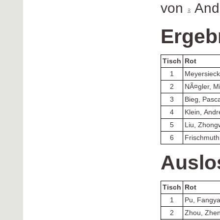
von
Andr
Ergeb
Tisch
Rot
1
Meyersieck
2
NÃ¤gler, M
3
Bieg, Pasca
4
Klein, And
5
Liu, Zhong
6
Frischmuth
Auslo
Tisch
Rot
1
Pu, Fangy
2
Zhou, Zhe