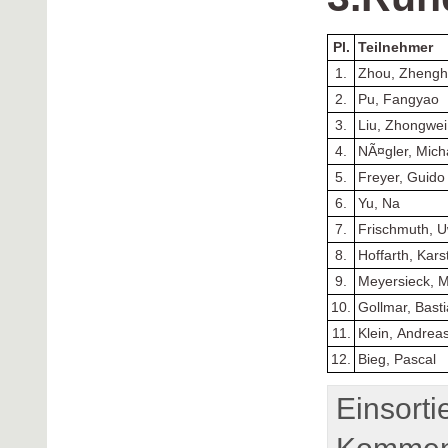
Pl.
Teilnehmer
1.
Zhou, Zhengh
2.
Pu, Fangyao
3.
Liu, Zhongwei
4.
NÃ¤gler, Mich
5.
Freyer, Guido
6.
Yu, Na
7.
Frischmuth, 
8.
Hoffarth, Kars
9.
Meyersieck, M
10.
Gollmar, Bast
11.
Klein, Andrea
12.
Bieg, Pascal
Einsorti