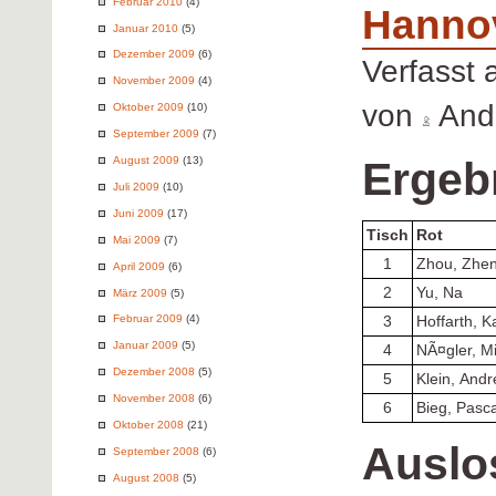
Februar 2010
(4)
Hanno
Januar 2010
(5)
Dezember 2009
(6)
Verfasst
November 2009
(4)
von
Andr
Oktober 2009
(10)
September 2009
(7)
Ergeb
August 2009
(13)
Juli 2009
(10)
Juni 2009
(17)
Tisch
Rot
Mai 2009
(7)
1
Zhou, Zhe
April 2009
(6)
2
Yu, Na
März 2009
(5)
Februar 2009
(4)
3
Hoffarth, K
Januar 2009
(5)
4
NÃ¤gler, M
Dezember 2008
(5)
5
Klein, And
November 2008
(6)
6
Bieg, Pasca
Oktober 2008
(21)
Auslo
September 2008
(6)
August 2008
(5)