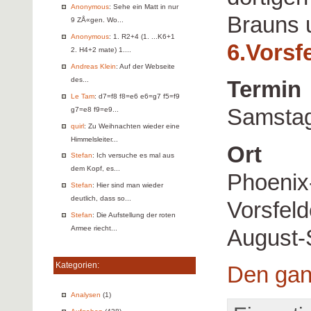
Anonymous
: Sehe ein Matt in nur
Brauns 
9 ZÅ«gen. Wo...
Anonymous
: 1. R2+4 (1. ...K6+1
6.Vorsf
2. H4+2 mate) 1....
Andreas Klein
: Auf der Webseite
des...
Termin
Le Tam
: d7=f8 f8=e6 e6=g7 f5=f9
Samstag
g7=e8 f9=e9...
quirl
: Zu Weihnachten wieder eine
Himmelsleiter...
Ort
Stefan
: Ich versuche es mal aus
dem Kopf, es...
Phoenix
Stefan
: Hier sind man wieder
deutlich, dass so...
Vorsfel
Stefan
: Die Aufstellung der roten
Armee riecht...
August-
Kategorien:
Den gan
Analysen
(1)