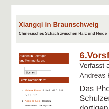
Xiangqi in Braunschweig
Chinesisches Schach zwischen Harz und Heide
6.Vors
Suchen in Beiträgen
und Kommentaren:
Verfasst
Andreas 
Letzte Kommentare:
Das Ph
Michael Reuss
: 4. Ke4 Ld8 5. Pd8
Schulzen
Fe9 6. Pf7...
Andreas Klein
: Herzlich
dortige
willkommen, Anonymous...