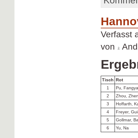
Komment
Hanno
Verfasst
von
Andr
Ergeb
Tisch
Rot
1
Pu, Fangy
2
Zhou, Zhe
3
Hoffarth, K
4
Freyer, Gu
5
Gollmar, Ba
6
Yu, Na