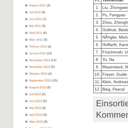
Pl.
Teilnehmer
August 2011
(4)
1.
Liu, Zhongwei
Juli 2011
(9)
2.
Pu, Fangyao
Juni 2011
(7)
3.
Zhou, Zhengh
Mai 2011
(5)
4.
Gollmar, Bast
April 2011
(6)
5.
NÃ¤gler, Mich
März 2011
(5)
6.
Hoffarth, Kars
Februar 2011
(4)
7.
Frischmuth, 
Januar 2011
(13)
8.
Yu, Na
Dezember 2010
(13)
9.
Meyersieck, M
November 2010
(5)
Oktober 2010
(4)
10.
Freyer, Guido
September 2010
(15)
11.
Klein, Andrea
August 2010
(5)
12.
Bieg, Pascal
Juli 2010
(5)
Einsorti
Juni 2010
(5)
Mai 2010
(9)
Komment
April 2010
(9)
März 2010
(6)