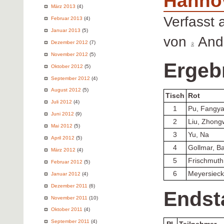
Hanno
März 2013
(4)
Verfasst
Februar 2013
(4)
Januar 2013
(5)
von
Andr
Dezember 2012
(7)
November 2012
(5)
Ergeb
Oktober 2012
(5)
September 2012
(4)
August 2012
(5)
Tisch
Rot
Juli 2012
(4)
1
Pu, Fangy
Juni 2012
(9)
2
Liu, Zhong
Mai 2012
(5)
3
Yu, Na
April 2012
(5)
4
Gollmar, Ba
März 2012
(4)
5
Frischmuth
Februar 2012
(5)
6
Meyersieck
Januar 2012
(4)
Dezember 2011
(6)
Endst
November 2011
(10)
Oktober 2011
(4)
September 2011
(4)