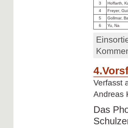
3
Hoffarth, K
4
Freyer, Gu
5
Gollmar, Ba
6
Yu, Na
Einsorti
Komment
4.Vors
Verfasst
Andreas 
Das Ph
Schulzen