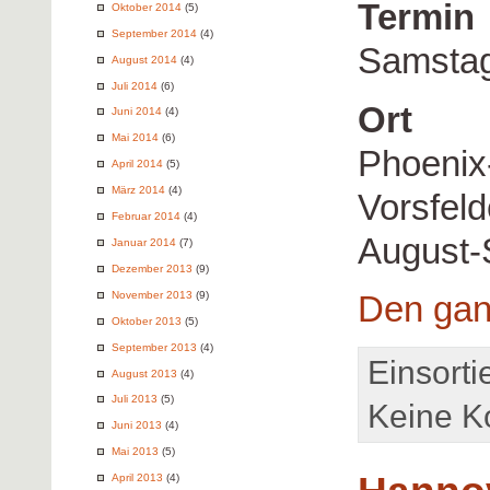
Termin
Oktober 2014
(5)
September 2014
(4)
Samstag
August 2014
(4)
Juli 2014
(6)
Ort
Juni 2014
(4)
Mai 2014
(6)
Phoenix
April 2014
(5)
März 2014
(4)
Vorsfel
Februar 2014
(4)
August-
Januar 2014
(7)
Dezember 2013
(9)
November 2013
(9)
Den gan
Oktober 2013
(5)
September 2013
(4)
Einsorti
August 2013
(4)
Juli 2013
(5)
Keine K
Juni 2013
(4)
Mai 2013
(5)
April 2013
(4)