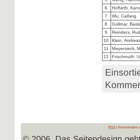
6.
Hoffarth, Kars
7.
Wu, Caifang
8.
Gollmar, Bast
9.
Reinders, Rud
10.
Klein, Andrea
11.
Meyersieck, M
12.
Frischmuth, 
Einsorti
Komment
RSS
|
Kommentare a
© 2006, Das Seitendesign geh