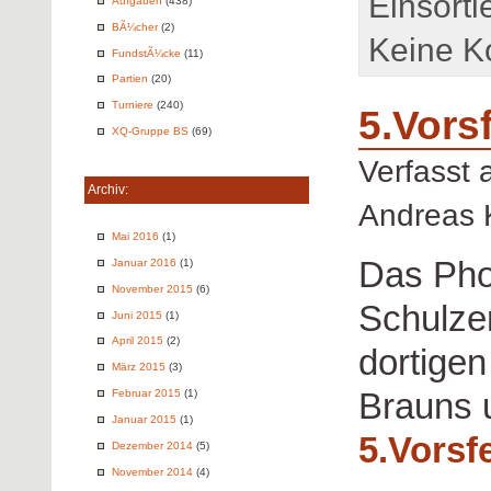
Einsorti
Aufgaben
(438)
BÃ¼cher
(2)
Keine K
FundstÃ¼cke
(11)
Partien
(20)
Turniere
(240)
5.Vors
XQ-Gruppe BS
(69)
Verfasst
Archiv:
Andreas 
Mai 2016
(1)
Das Ph
Januar 2016
(1)
November 2015
(6)
Schulzen
Juni 2015
(1)
April 2015
(2)
dortige
März 2015
(3)
Brauns 
Februar 2015
(1)
Januar 2015
(1)
5.Vorsf
Dezember 2014
(5)
November 2014
(4)