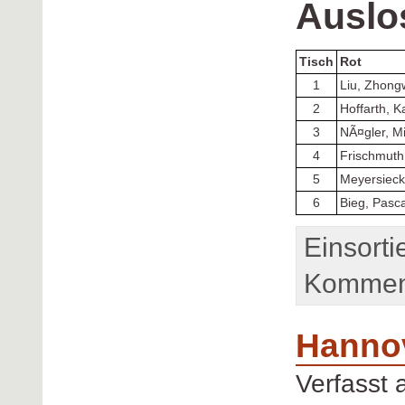
Auslo
Tisch
Rot
1
Liu, Zhong
2
Hoffarth, K
3
NÃ¤gler, M
4
Frischmuth
5
Meyersieck
6
Bieg, Pasca
Einsorti
Komment
Hanno
Verfasst