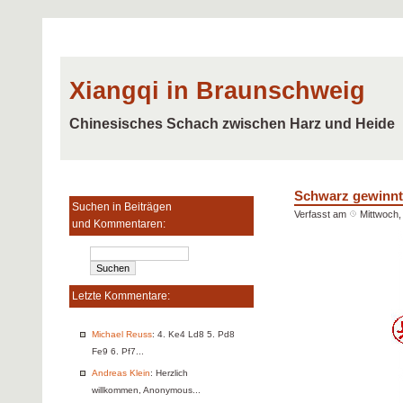
Xiangqi in Braunschweig
Chinesisches Schach zwischen Harz und Heide
Schwarz gewinnt 
Suchen in Beiträgen
Verfasst am
Mittwoch,
und Kommentaren:
Letzte Kommentare:
Michael Reuss
: 4. Ke4 Ld8 5. Pd8
Fe9 6. Pf7...
Andreas Klein
: Herzlich
willkommen, Anonymous...