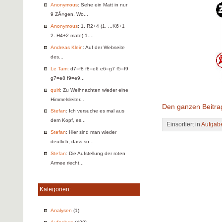
Anonymous
: Sehe ein Matt in nur
9 ZÅ«gen. Wo...
Anonymous
: 1. R2+4 (1. ...K6+1
2. H4+2 mate) 1....
Andreas Klein
: Auf der Webseite
des...
Le Tam
: d7=f8 f8=e6 e6=g7 f5=f9
g7=e8 f9=e9...
quirl
: Zu Weihnachten wieder eine
Himmelsleiter...
Den ganzen Beitra
Stefan
: Ich versuche es mal aus
dem Kopf, es...
Einsortiert in
Aufgab
Stefan
: Hier sind man wieder
deutlich, dass so...
Stefan
: Die Aufstellung der roten
Armee riecht...
Kategorien:
Analysen
(1)