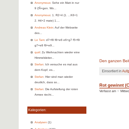
Anonymous
: Sehe ein Matt in nur
9 ZÅ«gen. Wo...
Anonymous
: 1. R2+4 (1. ...K6+1
2. H4+2 mate) 1....
Andreas Klein
: Auf der Webseite
des...
Le Tam
: d7=f8 f8=e6 e6=g7 f5=f9
g7=e8 f9=e9...
quirl
: Zu Weihnachten wieder eine
Himmelsleiter...
Den ganzen Beit
Stefan
: Ich versuche es mal aus
dem Kopf, es...
Einsortiert in
Auf
Stefan
: Hier sind man wieder
deutlich, dass so...
Rot gewinnt (C
Stefan
: Die Aufstellung der roten
Verfasst am
Mittwo
Armee riecht...
Kategorien:
Analysen
(1)