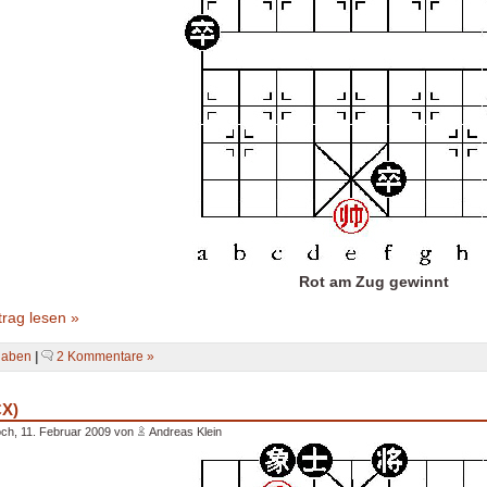
Rot am Zug gewinnt
rag lesen »
gaben
|
2 Kommentare »
CX)
ch, 11. Februar 2009 von
Andreas Klein