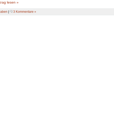
rag lesen »
gaben
|
3 Kommentare »