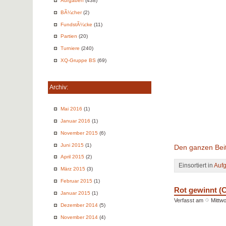
Aufgaben
(438)
BÃ¼cher
(2)
FundstÃ¼cke
(11)
Partien
(20)
Turniere
(240)
XQ-Gruppe BS
(69)
Archiv:
Mai 2016
(1)
Januar 2016
(1)
November 2015
(6)
Juni 2015
(1)
Den ganzen Beit
April 2015
(2)
Einsortiert in
Auf
März 2015
(3)
Februar 2015
(1)
Rot gewinnt (
Januar 2015
(1)
Verfasst am
Mittwo
Dezember 2014
(5)
November 2014
(4)