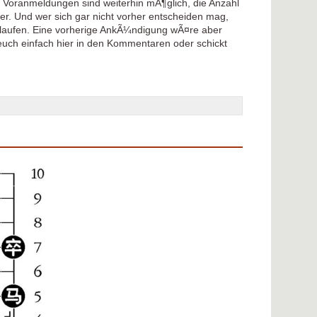
. Voranmeldungen sind weiterhin mÃ¶glich, die Anzahl
r. Und wer sich gar nicht vorher entscheiden mag,
uflaufen. Eine vorherige AnkÃ¼ndigung wÃ¤re aber
uch einfach hier in den Kommentaren oder schickt