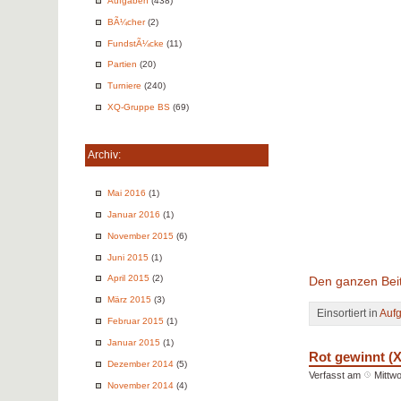
Aufgaben
(438)
BÃ¼cher
(2)
FundstÃ¼cke
(11)
Partien
(20)
Turniere
(240)
XQ-Gruppe BS
(69)
Archiv:
Mai 2016
(1)
Januar 2016
(1)
November 2015
(6)
Juni 2015
(1)
April 2015
(2)
Den ganzen Beit
März 2015
(3)
Einsortiert in
Auf
Februar 2015
(1)
Januar 2015
(1)
Rot gewinnt (X
Dezember 2014
(5)
Verfasst am
Mittw
November 2014
(4)