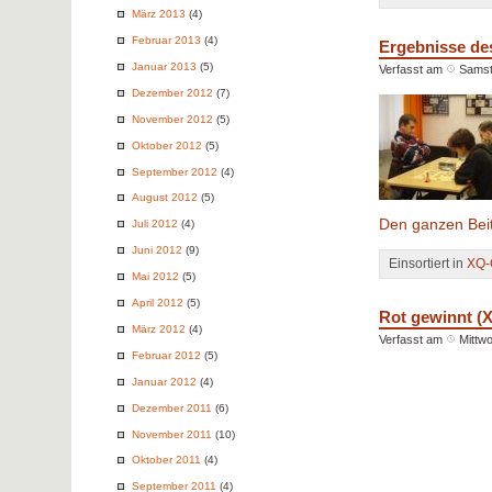
März 2013
(4)
Februar 2013
(4)
Ergebnisse de
Januar 2013
(5)
Verfasst am
Samst
Dezember 2012
(7)
November 2012
(5)
Oktober 2012
(5)
September 2012
(4)
August 2012
(5)
Den ganzen Beit
Juli 2012
(4)
Juni 2012
(9)
Einsortiert in
XQ-
Mai 2012
(5)
April 2012
(5)
Rot gewinnt (X
März 2012
(4)
Verfasst am
Mittw
Februar 2012
(5)
Januar 2012
(4)
Dezember 2011
(6)
November 2011
(10)
Oktober 2011
(4)
September 2011
(4)