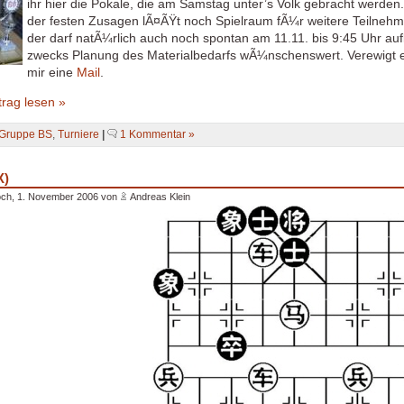
ihr hier die Pokale, die am Samstag unter’s Volk gebracht werden
der festen Zusagen lÃ¤ÃŸt noch Spielraum fÃ¼r weitere Teilnehme
der darf natÃ¼rlich auch noch spontan am 11.11. bis 9:45 Uhr a
zwecks Planung des Materialbedarfs wÃ¼nschenswert. Verewigt e
mir eine
Mail
.
rag lesen »
Gruppe BS
,
Turniere
|
1 Kommentar »
X)
och, 1. November 2006 von
Andreas Klein