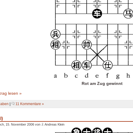
Rot am Zug gewinnt
rag lesen »
gaben
|
11 Kommentare »
I)
och, 15. November 2006 von
Andreas Klein