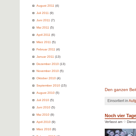
August 2011
(4)
Juli 2011
(9)
Juni 2011
(7)
Mai 2011
(5)
April 2011
(6)
März 2011
(5)
Februar 2011
(4)
Januar 2011
(13)
Dezember 2010
(13)
November 2010
(5)
Oktober 2010
(4)
September 2010
(15)
Den ganzen Beit
August 2010
(5)
Juli 2010
(5)
Einsortiert in
Auf
Juni 2010
(5)
Noch vier Tag
Mai 2010
(9)
Verfasst am
Diens
April 2010
(9)
März 2010
(6)