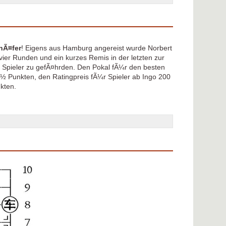
hÃ¤fer
! Eigens aus Hamburg angereist wurde Norbert
 vier Runden und ein kurzes Remis in der letzten zur
 Spieler zu gefÃ¤hrden. Den Pokal fÃ¼r den besten
½ Punkten, den Ratingpreis fÃ¼r Spieler ab Ingo 200
kten.