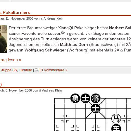
s Pokalturniers
ag, 11. November 2006 von
Andreas Klein
Der erste Braunschweiger XiangQi-Pokalsieger heisst
Norbert Sc
seiner Favoritenrolle souverÃ¤n gerecht: vier Siege in den ersten
Absicherung des Turniersieges waren von keinem der anderen 12
Jugendlichen erspielte sich
Matthias Dorn
(Braunschweig) mit 2Â
gewann
Wolfgang Schwieger
(Wolfsburg) mit ebenfalls 2Â½ Pun
rag lesen »
Gruppe BS
,
Turniere
|
13 Kommentare »
)
och, 8. November 2006 von
Andreas Klein