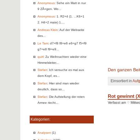
Anonymous
: Sehe ein Matt in nur
9 ZÅ«gen. Wo...
Anonymous
: 1. R2+4 (1. ...K6+1
2. H4+2 mate) 1....
Andreas Klein
: Auf der Webseite
des...
Le Tam
: d7=f8 f8=e6 e6=g7 f5=f9
g7=e8 f9=e9...
quirl
: Zu Weihnachten wieder eine
Himmelsleiter...
Den ganzen Beit
Stefan
: Ich versuche es mal aus
dem Kopf, es...
Einsortiert in
Auf
Stefan
: Hier sind man wieder
deutlich, dass so...
Rot gewinnt (X
Stefan
: Die Aufstellung der roten
Verfasst am
Mittw
Armee riecht...
Kategorien:
Analysen
(1)