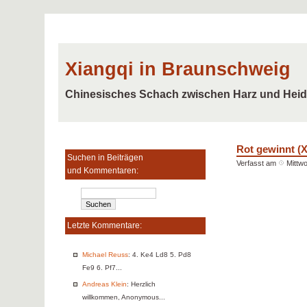
Xiangqi in Braunschweig
Chinesisches Schach zwischen Harz und Hei
Rot gewinnt (XI
Suchen in Beiträgen
Verfasst am
Mittw
und Kommentaren:
Letzte Kommentare:
Michael Reuss
: 4. Ke4 Ld8 5. Pd8
Fe9 6. Pf7...
Andreas Klein
: Herzlich
willkommen, Anonymous...