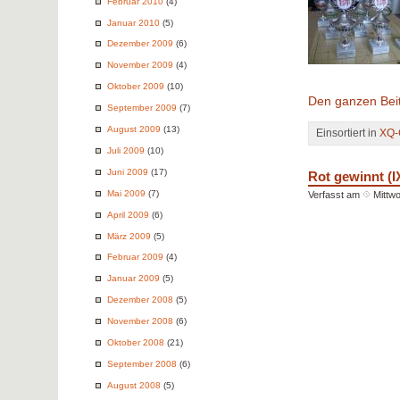
Februar 2010
(4)
Januar 2010
(5)
Dezember 2009
(6)
November 2009
(4)
Oktober 2009
(10)
Den ganzen Beit
September 2009
(7)
August 2009
(13)
Einsortiert in
XQ-
Juli 2009
(10)
Juni 2009
(17)
Rot gewinnt (I
Mai 2009
(7)
Verfasst am
Mittw
April 2009
(6)
März 2009
(5)
Februar 2009
(4)
Januar 2009
(5)
Dezember 2008
(5)
November 2008
(6)
Oktober 2008
(21)
September 2008
(6)
August 2008
(5)