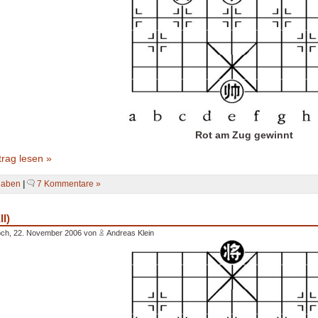
Rot am Zug gewinnt
rag lesen »
gaben
|
7 Kommentare »
II)
och, 22. November 2006 von
Andreas Klein