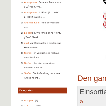
Anonymous
: Sehe ein Matt in nur
9 ZÅ«gen. Wo...
Anonymous
: 1. R2+4 (1. ...K6+1
2. H4+2 mate) 1....
Andreas Klein
: Auf der Webseite
des...
Le Tam
: d7=f8 f8=e6 e6=g7 f5=f9
g7=e8 f9=e9...
quirl
: Zu Weihnachten wieder eine
Himmelsleiter...
Stefan
: Ich versuche es mal aus
dem Kopf, es...
Stefan
: Hier sind man wieder
deutlich, dass so...
Stefan
: Die Aufstellung der roten
Den gan
Armee riecht...
Einsortie
Kategorien:
»
Analysen
(1)