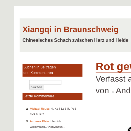
Xiangqi in Braunschweig
Chinesisches Schach zwischen Harz und Heide
Rot ge
Suchen in Beiträgen
und Kommentaren:
Verfasst
von
Andr
Letzte Kommentare:
Michael Reuss
: 4. Ke4 Ld8 5. Pd8
Fe9 6. Pf7...
Andreas Klein
: Herzlich
willkommen, Anonymous...