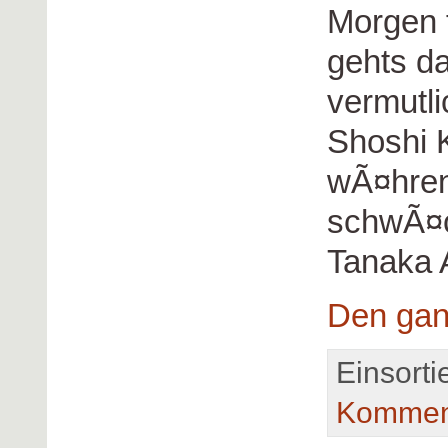
Morgen 
gehts d
vermutli
Shoshi 
wÃ¤hre
schwÃ¤c
Tanaka 
Den gan
Einsorti
Kommen