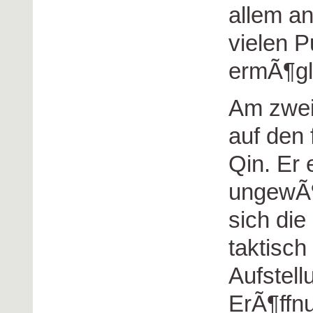
allem a
vielen 
ermÃ¶gl
Am zweit
auf den
Qin. Er 
ungewÃ¶
sich die
taktisch
Aufstell
ErÃ¶ffnu