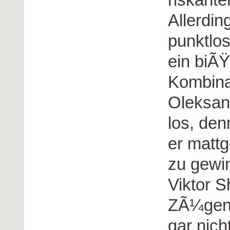
Allerdin
punktlos
ein biÃ
Kombina
Oleksan
los, de
er mattg
zu gewi
Viktor S
ZÃ¼gen f
gar nich