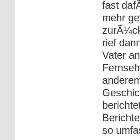
fast daf
mehr ge
zurÃ¼ck
rief da
Vater an
Fernseh
anderem
Geschich
berichte
Berichte
so umfa