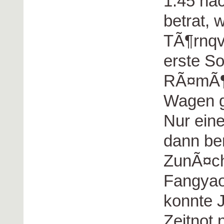
1:45 nac
betrat, 
TÃ¶rnqvi
erste S
RÃ¤mÃ¶ 
Wagen g
Nur ein
dann ber
ZunÃ¤chs
Fangyao
konnte J
Zeitnot 