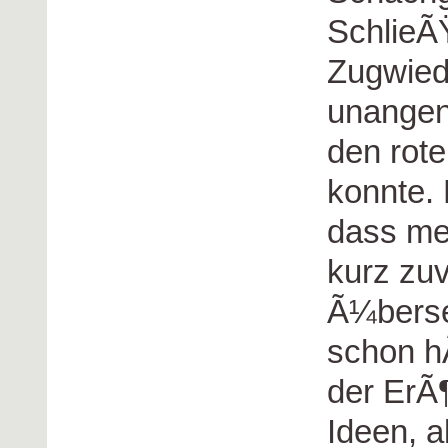
SchlieÃŸ
Zugwied
unange
den rote
konnte.
dass me
kurz zu
Ã¼berse
schon h
der ErÃ¶
Ideen, a