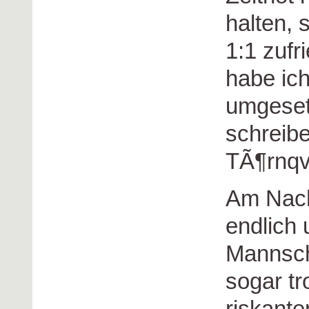
halten, 
1:1 zufr
habe ic
umgesetz
schreibe
TÃ¶rnqvi
Am Nach
endlich 
Mannsch
sogar t
riskant