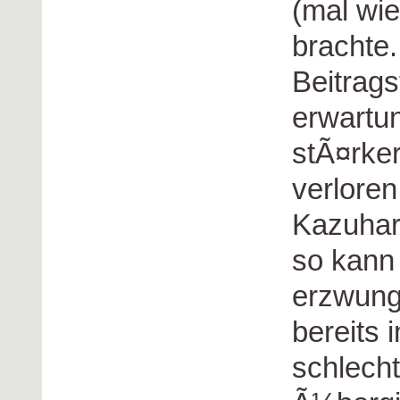
(mal wie
brachte
Beitrags
erwart
stÃ¤rke
verlore
Kazuharu
so kann
erzwung
bereits 
schlech