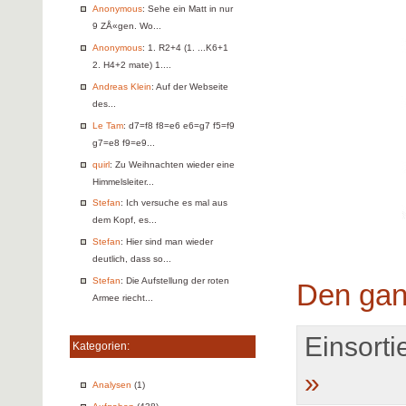
Anonymous
: Sehe ein Matt in nur
9 ZÅ«gen. Wo...
Anonymous
: 1. R2+4 (1. ...K6+1
2. H4+2 mate) 1....
Andreas Klein
: Auf der Webseite
des...
Le Tam
: d7=f8 f8=e6 e6=g7 f5=f9
g7=e8 f9=e9...
quirl
: Zu Weihnachten wieder eine
Himmelsleiter...
Stefan
: Ich versuche es mal aus
dem Kopf, es...
Stefan
: Hier sind man wieder
deutlich, dass so...
Stefan
: Die Aufstellung der roten
Den gan
Armee riecht...
Einsortie
Kategorien:
»
Analysen
(1)