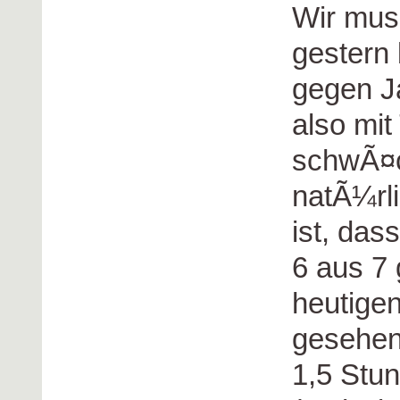
Wir muss
gestern 
gegen J
also mit
schwÃ¤c
natÃ¼rl
ist, das
6 aus 7 
heutigen
gesehen
1,5 Stu