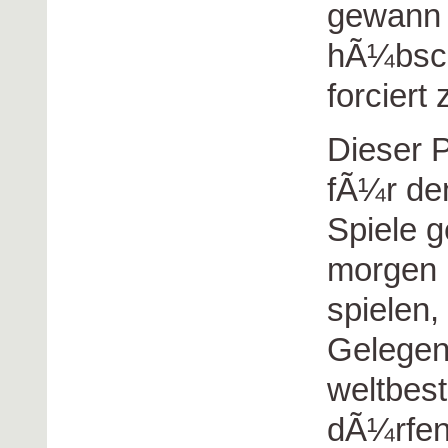
gewann 
hÃ¼bsche
forciert
Dieser 
fÃ¼r de
Spiele 
morgen b
spielen,
Gelegen
weltbest
dÃ¼rfen