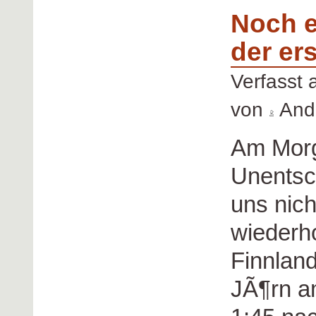
Noch e
der er
Verfasst
von
Andr
Am Morg
Unentsch
uns nic
wiederh
Finnlan
JÃ¶rn am