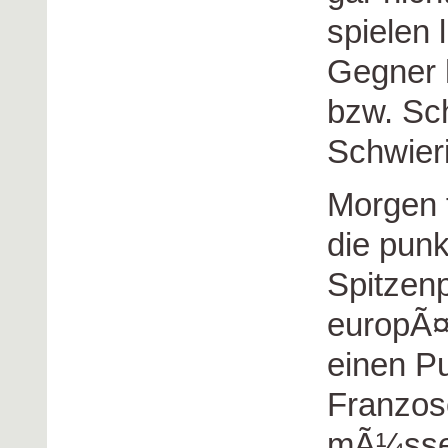
spielen 
Gegner h
bzw. Sc
Schwieri
Morgen 
die punk
Spitzenp
europÃ¤
einen Pu
Franzos
mÃ¼sse