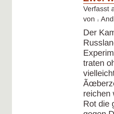
Verfasst
von
Andr
Der Kam
Russlan
Experim
traten o
vielleic
Ãœberze
reichen
Rot die
gegen Dm