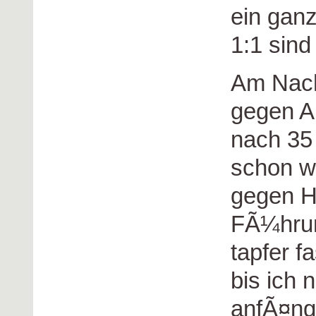
ein ganz
1:1 sind
Am Nach
gegen Au
nach 35
schon wi
gegen Ha
FÃ¼hrun
tapfer f
bis ich
anfÃ¤ng