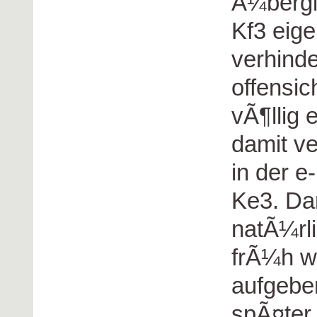
Ã¼bergin
Kf3 eige
verhinde
offensic
vÃ¶llig 
damit v
in der e
Ke3. Dan
natÃ¼rli
frÃ¼h wo
aufgebe
spÃ¤ter