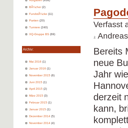
Aufgaben
(438)
BÃ¼cher
(2)
Pagode
FundstÃ¼cke
(11)
Partien
(20)
Verfasst
Turniere
(240)
Andreas
XQ-Gruppe BS
(69)
Bereits 
Archiv:
neue Bu
Mai 2016
(1)
Januar 2016
(1)
Jahr wie
November 2015
(6)
Hannove
Juni 2015
(1)
April 2015
(2)
derzeit 
März 2015
(3)
Februar 2015
(1)
kann, br
Januar 2015
(1)
komplett
Dezember 2014
(5)
November 2014
(4)