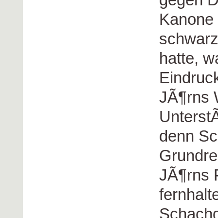
Kanone i
schwarze
hatte, w
Eindruc
JÃ¶rns 
Unterst
denn Sc
Grundre
JÃ¶rns 
fernhalt
Schachg