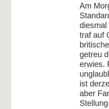
Am Morg
Standard
diesmal
traf auf
britisch
getreu d
erwies.
unglaub
ist derz
aber Fa
Stellung