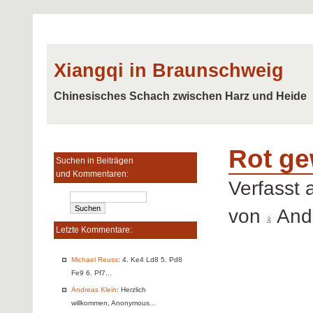
Xiangqi in Braunschweig
Chinesisches Schach zwischen Harz und Heide
Rot ge
Suchen in Beiträgen
und Kommentaren:
Verfasst
von
Andr
Letzte Kommentare:
Michael Reuss
: 4. Ke4 Ld8 5. Pd8
Fe9 6. Pf7...
Andreas Klein
: Herzlich
willkommen, Anonymous...