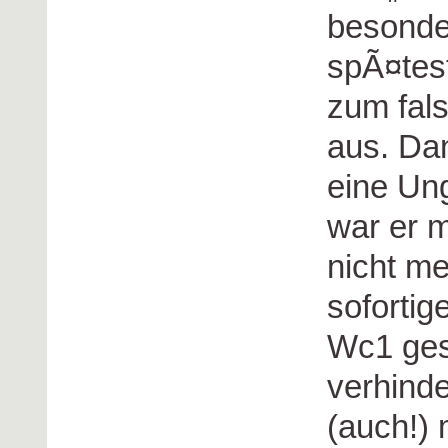
besonde
spÃ¤test
zum fal
aus. Dan
eine Ung
war er 
nicht me
sofortig
Wc1 ges
verhinde
(auch!)