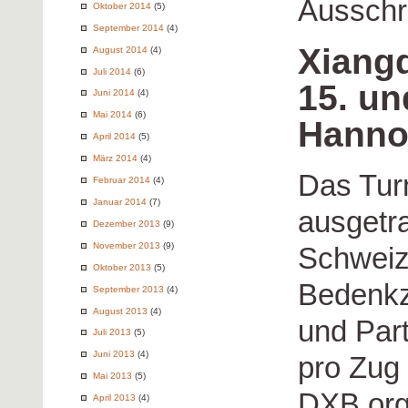
Ausschr
Oktober 2014
(5)
September 2014
(4)
Xiang
August 2014
(4)
Juli 2014
(6)
15. un
Juni 2014
(4)
Mai 2014
(6)
Hanno
April 2014
(5)
März 2014
(4)
Das Turn
Februar 2014
(4)
Januar 2014
(7)
ausgetr
Dezember 2013
(9)
November 2013
(9)
Schweiz
Oktober 2013
(5)
Bedenkze
September 2013
(4)
August 2013
(4)
und Par
Juli 2013
(5)
Juni 2013
(4)
pro Zug 
Mai 2013
(5)
DXB orga
April 2013
(4)