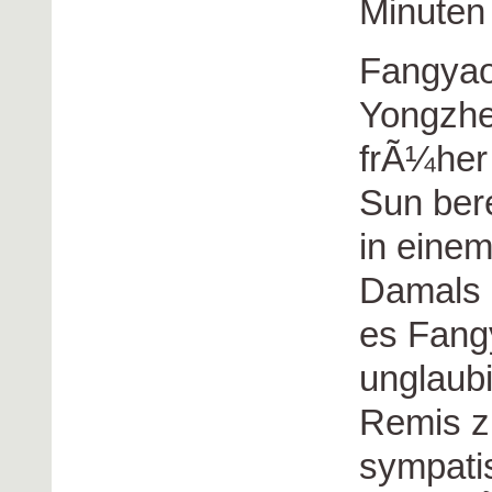
Minuten 
Fangyao 
Yongzhe
frÃ¼her
Sun bere
in einem
Damals 
es Fangy
unglaubi
Remis zu
sympatis