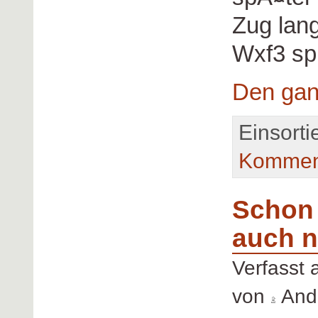
Zug lang
Wxf3 spi
Den gan
Einsorti
Kommen
Schon 
auch n
Verfasst
von
Andr