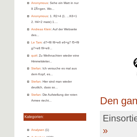
Anonymous
: Sehe ein Matt in nur
9 ZÅ«gen. Wo...
Anonymous
: 1. R2+4 (1. ...K6+1
2. H4+2 mate) 1....
Andreas Klein
: Auf der Webseite
des...
Le Tam
: d7=f8 f8=e6 e6=g7 f5=f9
g7=e8 f9=e9...
quirl
: Zu Weihnachten wieder eine
Himmelsleiter...
Stefan
: Ich versuche es mal aus
dem Kopf, es...
Stefan
: Hier sind man wieder
deutlich, dass so...
Stefan
: Die Aufstellung der roten
Den gan
Armee riecht...
Einsortie
Kategorien:
»
Analysen
(1)