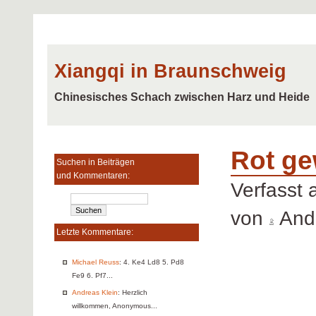
Xiangqi in Braunschweig
Chinesisches Schach zwischen Harz und Heide
Rot ge
Suchen in Beiträgen
und Kommentaren:
Verfasst
von
Andr
Letzte Kommentare:
Michael Reuss
: 4. Ke4 Ld8 5. Pd8
Fe9 6. Pf7...
Andreas Klein
: Herzlich
willkommen, Anonymous...