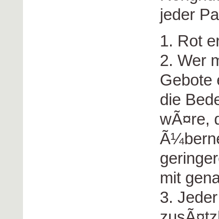
jeder Pa
1. Rot e
2. Wer m
Gebote e
die Bede
wÃ¤re, 
Ã¼berne
geringer
mit gena
3. Jede
zusÃ¤tz