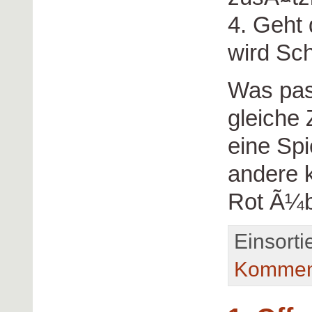
4. Geht 
wird Sc
Was pass
gleiche 
eine Spi
andere 
Rot Ã¼
Einsorti
Kommen