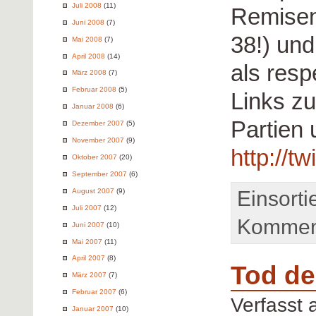
Juli 2008
(11)
Remisen
Juni 2008
(7)
38!) und
Mai 2008
(7)
April 2008
(14)
als resp
März 2008
(7)
Februar 2008
(5)
Links zu
Januar 2008
(6)
Partien 
Dezember 2007
(5)
November 2007
(9)
http://t
Oktober 2007
(20)
September 2007
(6)
Einsorti
August 2007
(9)
Juli 2007
(12)
Komment
Juni 2007
(10)
Mai 2007
(11)
April 2007
(8)
Tod d
März 2007
(7)
Februar 2007
(6)
Verfasst
Januar 2007
(10)