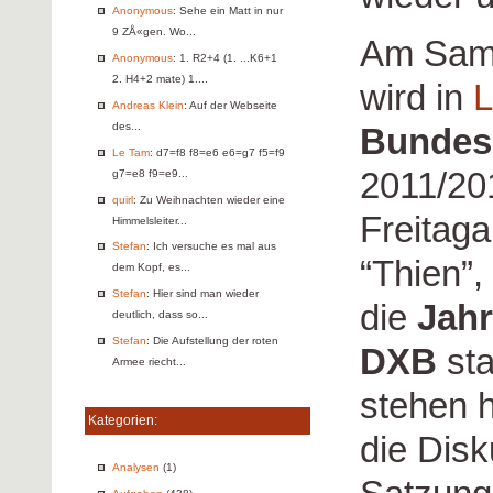
Anonymous
: Sehe ein Matt in nur
9 ZÅ«gen. Wo...
Am Sams
Anonymous
: 1. R2+4 (1. ...K6+1
2. H4+2 mate) 1....
wird in
L
Andreas Klein
: Auf der Webseite
des...
Bundesl
Le Tam
: d7=f8 f8=e6 e6=g7 f5=f9
2011/20
g7=e8 f9=e9...
quirl
: Zu Weihnachten wieder eine
Freitaga
Himmelsleiter...
Stefan
: Ich versuche es mal aus
“Thien”,
dem Kopf, es...
Stefan
: Hier sind man wieder
die
Jah
deutlich, dass so...
Stefan
: Die Aufstellung der roten
DXB
sta
Armee riecht...
stehen 
Kategorien:
die Disk
Analysen
(1)