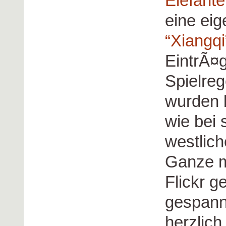
Elefant
eine ei
“Xiangqi
EintrÃ¤g
Spielreg
wurden 
wie bei
westlich
Ganze mi
Flickr 
gespannt
herzlich