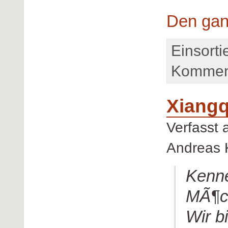
Den gan
Einsorti
Komment
Xiangq
Verfasst
Andreas 
Kenne
MÃ¶ch
Wir b