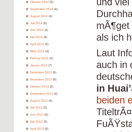
und vie
Oktober 2014
(5)
September 2014
(4)
Durchha
August 2014
(4)
mÃ¶get i
Juli 2014
(6)
Juni 2014
(4)
als ich h
Mai 2014
(6)
April 2014
(5)
Laut Inf
März 2014
(4)
Februar 2014
(4)
auch in 
Januar 2014
(7)
Dezember 2013
(9)
deutsc
November 2013
(9)
in Huai
Oktober 2013
(5)
September 2013
(4)
beiden
e
August 2013
(4)
Juli 2013
(5)
TiteltrÃ
Juni 2013
(4)
FuÃŸsta
Mai 2013
(5)
April 2013
(4)