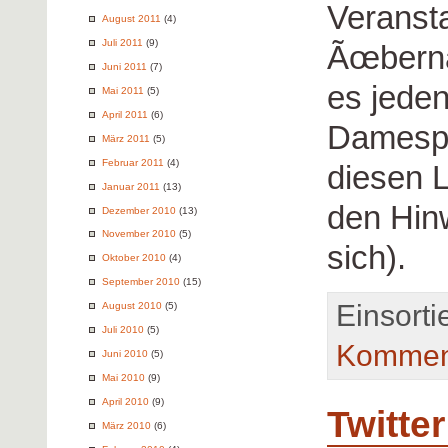
Veransta
August 2011
(4)
Juli 2011
(9)
Ãœberna
Juni 2011
(7)
es jeden
Mai 2011
(5)
April 2011
(6)
Damespi
März 2011
(5)
Februar 2011
(4)
diesen 
Januar 2011
(13)
den Hinw
Dezember 2010
(13)
November 2010
(5)
sich).
Oktober 2010
(4)
September 2010
(15)
Einsorti
August 2010
(5)
Juli 2010
(5)
Kommen
Juni 2010
(5)
Mai 2010
(9)
April 2010
(9)
Twitte
März 2010
(6)