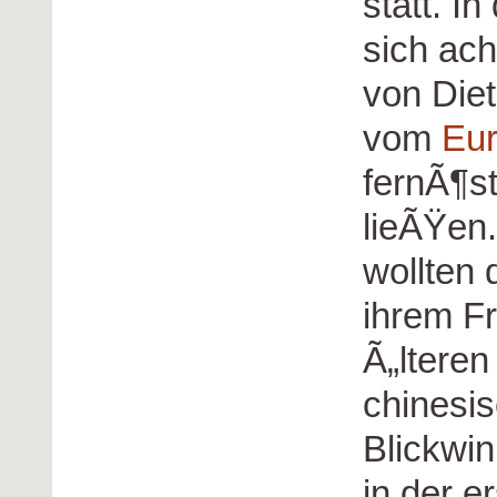
statt. I
sich ach
von Die
vom
Eur
fernÃ¶st
lieÃŸen
wollten 
ihrem Fr
Ã„lteren
chinesi
Blickwi
in der e