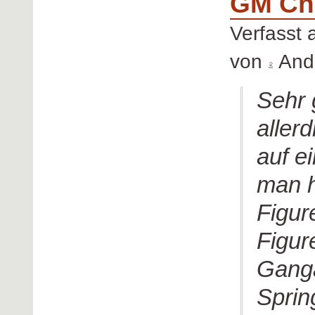
GM Chr
Verfasst
von
Andr
Sehr 
aller
auf e
man h
Figur
Figur
Ganga
Spring