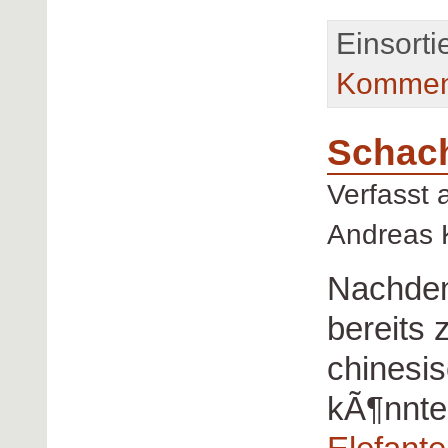
Einsorti
Kommen
Schach
Verfasst
Andreas 
Nachdem
bereits
chinesis
kÃ¶nnte