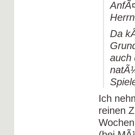
AnfÃ¤
Herrn
Da kÃ
Grund
auch 
natÃ¼
Spiel
Ich neh
reinen Z
Wochen 
(bei MÃ¼