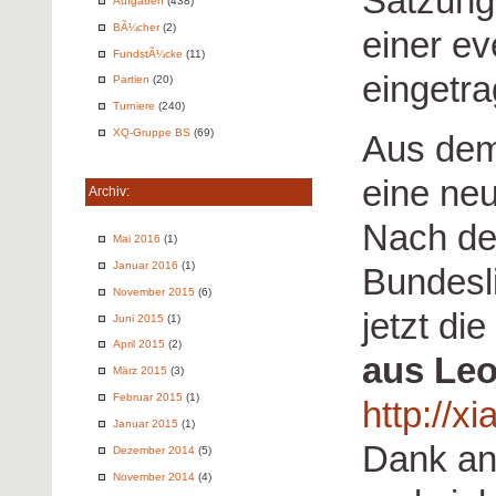
Satzung
Aufgaben
(438)
BÃ¼cher
(2)
einer e
FundstÃ¼cke
(11)
eingetra
Partien
(20)
Turniere
(240)
XQ-Gruppe BS
(69)
Aus dem
eine ne
Archiv:
Nach dem
Mai 2016
(1)
Januar 2016
(1)
Bundesl
November 2015
(6)
jetzt die
Juni 2015
(1)
April 2015
(2)
aus Le
März 2015
(3)
Februar 2015
(1)
http://x
Januar 2015
(1)
Dank an 
Dezember 2014
(5)
November 2014
(4)