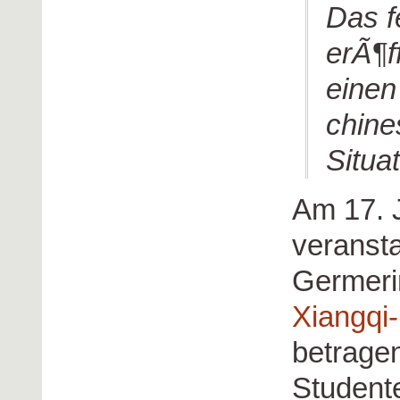
Das f
erÃ¶f
einen 
chine
Situat
Am 17. J
veransta
Germeri
Xiangqi
betrage
Student