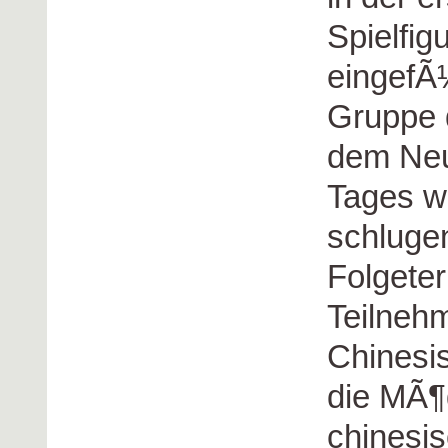
Spielfig
eingefÃ
Gruppe 
dem Ne
Tages wa
schlugen
Folgeter
Teilnehm
Chinesi
die MÃ¶g
chinesi