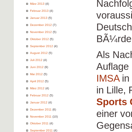
Nachfolg
März 2013
(4)
Februar 2013
(4)
voraussi
Januar 2013
(5)
Deutsche
Dezember 2012
(7)
November 2012
(5)
BÃ¼rde 
Oktober 2012
(5)
September 2012
(4)
Als Nach
August 2012
(5)
Juli 2012
(4)
Auflage
Juni 2012
(9)
Mai 2012
(5)
IMSA
in
April 2012
(5)
in Lille,
März 2012
(4)
Februar 2012
(5)
Sports
Januar 2012
(4)
Dezember 2011
(6)
einer v
November 2011
(10)
Gegensa
Oktober 2011
(4)
September 2011
(4)