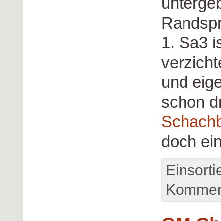
unterge
Randspr
1. Sa3 i
verzicht
und eig
schon d
Schachb
doch ein
Einsorti
Komment