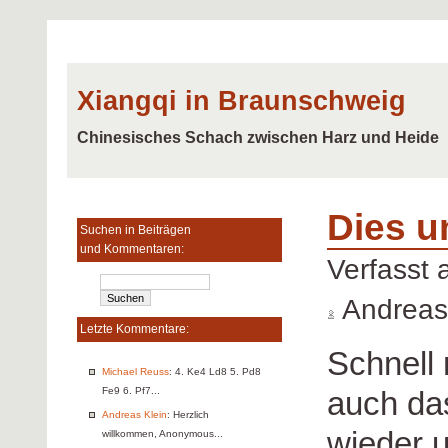
Xiangqi in Braunschweig
Chinesisches Schach zwischen Harz und Heide
Dies u
Suchen in Beiträgen
und Kommentaren:
Verfasst
Andreas
Letzte Kommentare:
Schnell 
Michael Reuss
: 4. Ke4 Ld8 5. Pd8
auch da
Fe9 6. Pf7...
Andreas Klein
: Herzlich
wieder 
willkommen, Anonymous...