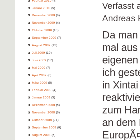
Februar 2010
(4)
Verfasst
Januar 2010
(5)
Andreas 
Dezember 2009
(6)
November 2009
(4)
Oktober 2009
(10)
Da man n
September 2009
(7)
mal aus
August 2009
(13)
Juli 2009
(10)
eigenen
Juni 2009
(17)
Mai 2009
(7)
ich ges
April 2009
(6)
in Xinta
März 2009
(5)
Februar 2009
(4)
reaktivie
Januar 2009
(5)
Dezember 2008
(5)
zum Han
November 2008
(6)
an dem M
Oktober 2008
(21)
September 2008
(6)
EuropÃ¤
August 2008
(5)