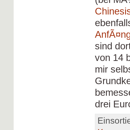
Chinesis
ebenfall
AnfÃ¤ng
sind dor
von 14 
mir selb
Grundke
bemessen
drei Eur
Einsorti