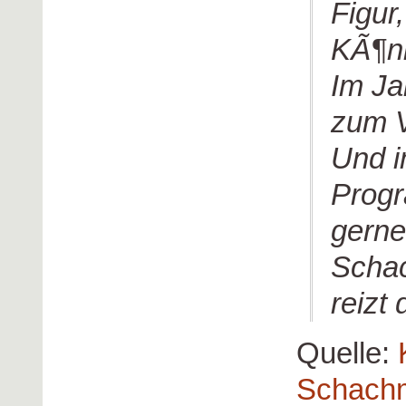
Figur
KÃ¶ni
Im Ja
zum V
Und i
Progr
gerne
Schac
reizt
Quelle:
Schach