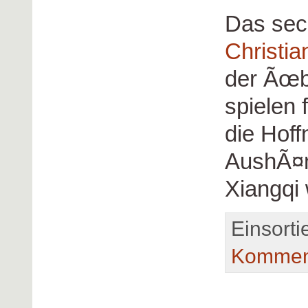
Das sec
Christia
der Ãœbe
spielen 
die Hoff
AushÃ¤n
Xiangqi 
Einsorti
Kommen