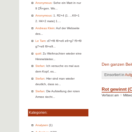
Anonymous
: Sehe ein Matt in nur
9 ZÅ«gen. Wo...
Anonymous
: 1. R2+4 (1. ...K6+1
2. H4+2 mate) 1....
Andreas Klein
: Auf der Webseite
des...
Le Tam
: d7=f8 f8=e6 e6=g7 f5=f9
g7=e8 f9=e9...
quirl
: Zu Weihnachten wieder eine
Himmelsleiter...
Den ganzen Beit
Stefan
: Ich versuche es mal aus
dem Kopf, es...
Einsortiert in
Auf
Stefan
: Hier sind man wieder
deutlich, dass so...
Rot gewinnt (
Stefan
: Die Aufstellung der roten
Verfasst am
Mittwo
Armee riecht...
Kategorien:
Analysen
(1)