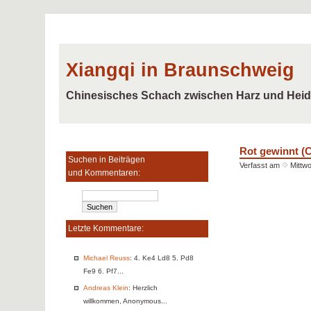
Xiangqi in Braunschweig
Chinesisches Schach zwischen Harz und Hei
Rot gewinnt 
Suchen in Beiträgen
Verfasst am
Mittwo
und Kommentaren:
Letzte Kommentare:
Michael Reuss
: 4. Ke4 Ld8 5. Pd8
Fe9 6. Pf7...
Andreas Klein
: Herzlich
willkommen, Anonymous...