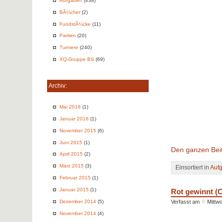
Aufgaben
(438)
BÃ¼cher
(2)
FundstÃ¼cke
(11)
Partien
(20)
Turniere
(240)
XQ-Gruppe BS
(69)
Archiv:
Mai 2016
(1)
Januar 2016
(1)
November 2015
(6)
Juni 2015
(1)
Den ganzen Beit
April 2015
(2)
März 2015
(3)
Einsortiert in
Auf
Februar 2015
(1)
Januar 2015
(1)
Rot gewinnt (
Dezember 2014
(5)
Verfasst am
Mittwo
November 2014
(4)