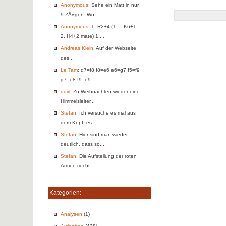
Anonymous
: Sehe ein Matt in nur
9 ZÅ«gen. Wo...
Anonymous
: 1. R2+4 (1. ...K6+1
2. H4+2 mate) 1....
Andreas Klein
: Auf der Webseite
des...
Le Tam
: d7=f8 f8=e6 e6=g7 f5=f9
g7=e8 f9=e9...
quirl
: Zu Weihnachten wieder eine
Himmelsleiter...
Stefan
: Ich versuche es mal aus
dem Kopf, es...
Stefan
: Hier sind man wieder
deutlich, dass so...
Stefan
: Die Aufstellung der roten
Armee riecht...
Kategorien:
Analysen
(1)