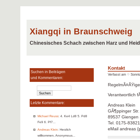
Xiangqi in Braunschweig
Chinesisches Schach zwischen Harz und Hei
Kontakt
Suchen in Beiträgen
Verfasst am
Sonnta
und Kommentaren:
RegelmÃ¤ÃŸige T
Verantwortlich 
Letzte Kommentare:
Andreas Klein
GÃ¶ppinger Str.
Michael Reuss
: 4. Ke4 Ld8 5. Pd8
89537 Giengen 
Fe9 6. Pf7...
Tel. 0175-8382
eMail andreas {p
Andreas Klein
: Herzlich
willkommen, Anonymous...