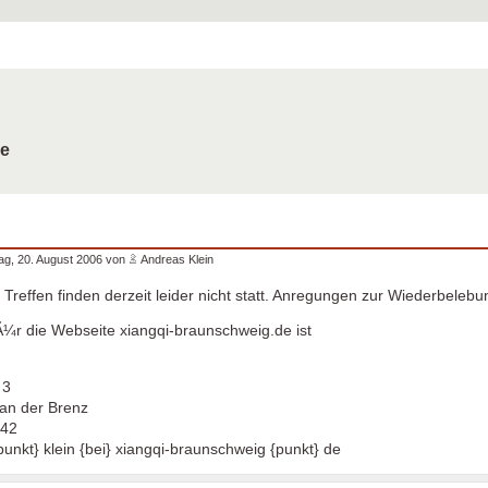
de
g, 20. August 2006 von
Andreas Klein
reffen finden derzeit leider nicht statt. Anregungen zur Wiederbe
fÃ¼r die Webseite xiangqi-braunschweig.de ist
 3
an der Brenz
142
unkt} klein {bei} xiangqi-braunschweig {punkt} de