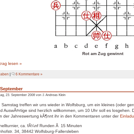
Rot am Zug gewinnt
rag lesen »
gaben
|
6 Kommentare »
 September
ag, 23. September 2008 von
Andreas Klein
mstag treffen wir uns wieder in Wolfsburg, um ein kleines (oder gern
d AuswÃ¤rtige sind herzlich willkommen, um 10 Uhr soll es losgehen.
n der Jahreswertung kÃ¶nnt ihr in den Kommentaren unter der
Einlad
ellturnier, ca. fÃ¼nf Runden Ã 15 Minuten
ofstr. 34, 38442 Wolfsburg-Fallersleben