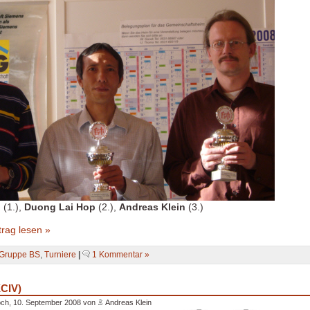
g
(1.),
Duong Lai Hop
(2.),
Andreas Klein
(3.)
rag lesen »
Gruppe BS
,
Turniere
|
1 Kommentar »
XCIV)
ch, 10. September 2008 von
Andreas Klein