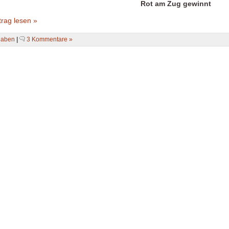
Rot am Zug gewinnt
rag lesen »
gaben
|
3 Kommentare »