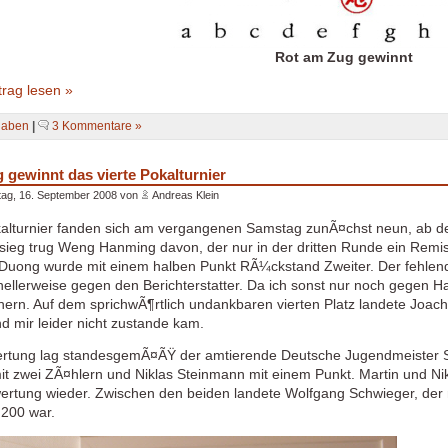
Rot am Zug gewinnt
rag lesen »
gaben
|
3 Kommentare »
gewinnt das vierte Pokalturnier
ag, 16. September 2008 von
Andreas Klein
alturnier fanden sich am vergangenen Samstag zunÃ¤chst neun, ab de
rsieg trug Weng Hanming davon, der nur in der dritten Runde ein Re
Duong wurde mit einem halben Punkt RÃ¼ckstand Zweiter. Der fehlende
onellerweise gegen den Berichterstatter. Da ich sonst nur noch gegen 
ichern. Auf dem sprichwÃ¶rtlich undankbaren vierten Platz landete Joac
d mir leider nicht zustande kam.
ertung lag standesgemÃ¤ÃŸ der amtierende Deutsche Jugendmeister S
it zwei ZÃ¤hlern und Niklas Steinmann mit einem Punkt. Martin und Nik
wertung wieder. Zwischen den beiden landete Wolfgang Schwieger, der 
 200 war.