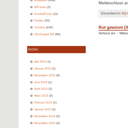
Aufgaben
(438)
Meldeschluss a
BÃ¼cher
(2)
Einsortiert in
XQ-
FundstÃ¼cke
(11)
Partien
(20)
Rot gewinnt (
Turniere
(240)
Verfasst am
Mittwo
XQ-Gruppe BS
(69)
Archiv:
Mai 2016
(1)
Januar 2016
(1)
November 2015
(6)
Juni 2015
(1)
April 2015
(2)
März 2015
(3)
Februar 2015
(1)
Januar 2015
(1)
Dezember 2014
(5)
November 2014
(4)