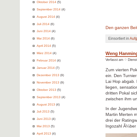
Oktober 2014
(5)
September 2014
(4)
August 2014
(4)
Juli 2014
(6)
Den ganzen Beit
Juni 2014
(4)
Einsortiert in
Auf
Mai 2014
(6)
April 2014
(5)
Weng Hanming 
März 2014
(4)
Verfasst am
Dienst
Februar 2014
(4)
Januar 2014
(7)
Zum vierten Pok
ein. Den Turnie
Dezember 2013
(9)
Lai Hop abgab. 
November 2013
(9)
liegen, sensati
Oktober 2013
(5)
dritten Pokal s
September 2013
(4)
zwischen ihm un
August 2013
(4)
In der Jugendw
Juli 2013
(5)
Martin Merten m
Juni 2013
(4)
drei der Rating
Ingozahl Ã¼ber
Mai 2013
(5)
April 2013
(4)