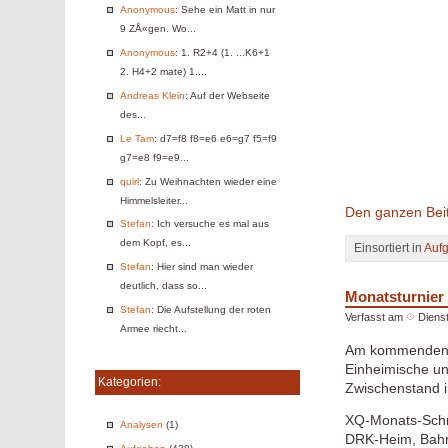
Anonymous
: Sehe ein Matt in nur
9 ZÅ«gen. Wo...
Anonymous
: 1. R2+4 (1. ...K6+1
2. H4+2 mate) 1....
Andreas Klein
: Auf der Webseite
des...
Le Tam
: d7=f8 f8=e6 e6=g7 f5=f9
g7=e8 f9=e9...
quirl
: Zu Weihnachten wieder eine
Himmelsleiter...
Den ganzen Beit
Stefan
: Ich versuche es mal aus
dem Kopf, es...
Einsortiert in
Auf
Stefan
: Hier sind man wieder
deutlich, dass so...
Monatsturnier
Stefan
: Die Aufstellung der roten
Verfasst am
Dienst
Armee riecht...
Am kommenden Sa
Einheimische un
Kategorien:
Zwischenstand i
XQ-Monats-Schn
Analysen
(1)
DRK-Heim, Bahnh