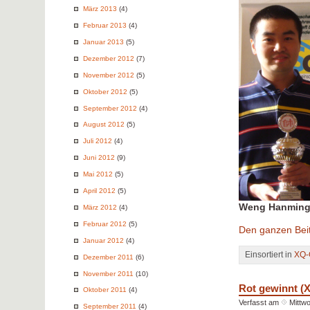
März 2013
(4)
Februar 2013
(4)
Januar 2013
(5)
Dezember 2012
(7)
November 2012
(5)
Oktober 2012
(5)
September 2012
(4)
August 2012
(5)
Juli 2012
(4)
Juni 2012
(9)
Mai 2012
(5)
April 2012
(5)
Weng Hanmin
März 2012
(4)
Februar 2012
(5)
Den ganzen Beit
Januar 2012
(4)
Einsortiert in
XQ-
Dezember 2011
(6)
November 2011
(10)
Rot gewinnt (
Oktober 2011
(4)
Verfasst am
Mittwo
September 2011
(4)