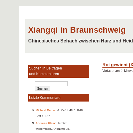
Xiangqi in Braunschweig
Chinesisches Schach zwischen Harz und Hei
Rot gewinnt (
Suchen in Beiträgen
Verfasst am
Mittwo
und Kommentaren:
Letzte Kommentare:
Michael Reuss
: 4. Ke4 Ld8 5. Pd8
Fe9 6. Pf7...
Andreas Klein
: Herzlich
willkommen, Anonymous...