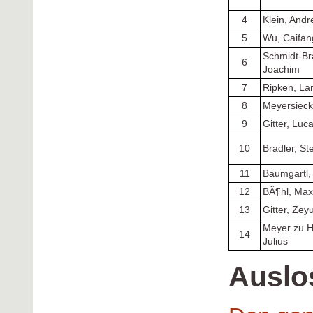
4
Klein, Andr
5
Wu, Caifan
Schmidt-Br
6
Joachim
7
Ripken, La
8
Meyersieck
9
Gitter, Luc
10
Bradler, S
11
Baumgartl,
12
BÃ¶hl, Max
13
Gitter, Zey
Meyer zu H
14
Julius
Auslo