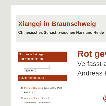
Xiangqi in Braunschweig
Chinesisches Schach zwischen Harz und Heide
Rot ge
Suchen in Beiträgen
und Kommentaren:
Verfasst
Andreas 
Letzte Kommentare:
Michael Reuss
: 4. Ke4 Ld8 5. Pd8
Fe9 6. Pf7...
Andreas Klein
: Herzlich
willkommen, Anonymous...