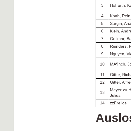
3
Hoffarth, K
4
Knab, Rein
5
Sargin, Ana
6
Klein, Andr
7
Gollmar, Ba
8
Reinders, 
9
Nguyen, Vi
10
MÃ¶nch, J
11
Gitter, Ric
12
Gitter, Alfr
Meyer zu H
13
Julius
14
zzFreilos
Auslo