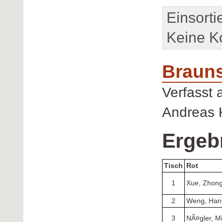
Einsorti
Keine K
Brauns
Verfasst
Andreas 
Ergeb
Tisch
Rot
1
Xue, Zhon
2
Weng, Han
3
NÃ¤gler, M