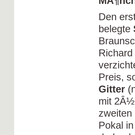
MÃ¶nc
Den ers
belegte
Braunsc
Richard 
verzicht
Preis, s
Gitter
(n
mit 2Â½
zweiten 
Pokal i