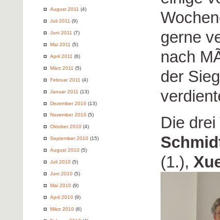
August 2011
(4)
Wochene
Juli 2011
(9)
gerne ve
Juni 2011
(7)
Mai 2011
(5)
nach MÃ
April 2011
(6)
März 2011
(5)
der Sieg
Februar 2011
(4)
verdien
Januar 2011
(13)
Dezember 2010
(13)
November 2010
(5)
Die drei
Oktober 2010
(4)
Schmid
September 2010
(15)
August 2010
(5)
(1.),
Xu
Juli 2010
(5)
Juni 2010
(5)
Mai 2010
(9)
April 2010
(9)
März 2010
(6)