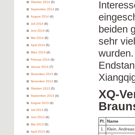
Interess
Oktober 2014
(5)
September 2014
(4)
eingesch
August 2014
(4)
Juli 2014
(6)
beiden g
Juni 2014
(4)
sehr vie
Mai 2014
(6)
April 2014
(5)
wurden. 
März 2014
(4)
Februar 2014
(4)
Endstan
Januar 2014
(7)
Xiangqi
Dezember 2013
(9)
November 2013
(9)
Oktober 2013
(5)
XQ-Ve
September 2013
(4)
Braun
August 2013
(4)
Juli 2013
(5)
Juni 2013
(4)
Pl.
Name
Mai 2013
(5)
1.
Klein, Andreas
April 2013
(4)