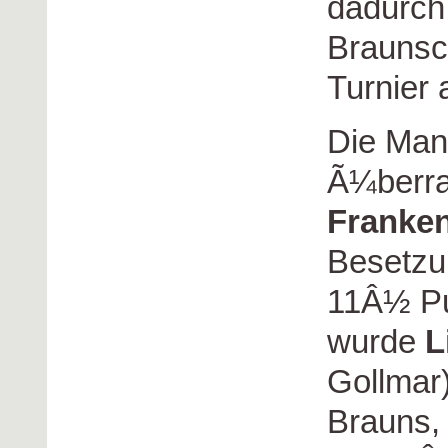
dadurc
Braunsc
Turnier 
Die Man
Ã¼berr
Franke
Besetzu
11Â½ Pu
wurde
L
Gollmar
Brauns, 