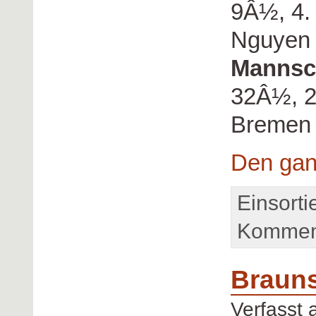
9Â½, 4.
Nguyen 
Mannsc
32Â½, 2
Bremen
Den gan
Einsorti
Komment
Brauns
Verfasst