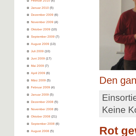
Februar 2010
(4)
Januar 2010
(5)
Dezember 2009
(6)
November 2009
(4)
Oktober 2009
(10)
September 2009
(7)
August 2009
(13)
Juli 2009
(10)
Juni 2009
(17)
Mai 2009
(7)
April 2009
(6)
Den gan
März 2009
(5)
Februar 2009
(4)
Einsorti
Januar 2009
(5)
Dezember 2008
(5)
Keine K
November 2008
(6)
Oktober 2008
(21)
September 2008
(6)
Rot ge
August 2008
(5)