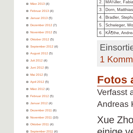
2.
MÃ¼ller, Fabi
März 2013
(4)
3.
Dorn, Matthias
Februar 2013
(4)
4.
Bradler, Steph
Januar 2013
(5)
5.
Schwieger, Wo
Dezember 2012
(7)
6.
KÃ¶the, Andre
November 2012
(5)
Oktober 2012
(5)
Einsorti
September 2012
(4)
August 2012
(5)
1 Komme
Juli 2012
(4)
Juni 2012
(9)
Mai 2012
(5)
Fotos 
April 2012
(5)
März 2012
(4)
Verfasst
Februar 2012
(5)
Andreas 
Januar 2012
(4)
Dezember 2011
(6)
Xue Zho
November 2011
(10)
Oktober 2011
(4)
einige 
September 2011
(4)