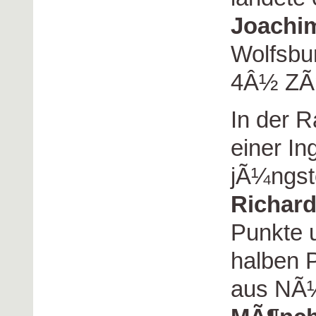
Joachi
Wolfsbur
4Â½ ZÃ¤
In der R
einer In
jÃ¼ngste
Richard
Punkte 
halben 
aus NÃ