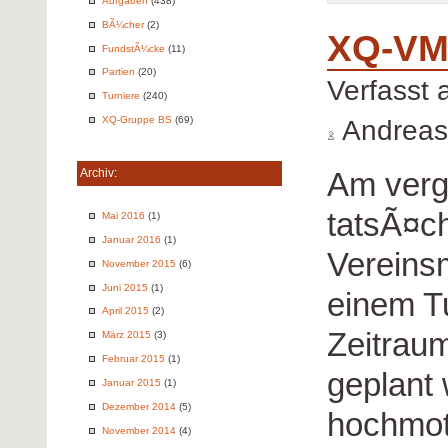
Aufgaben
(438)
BÃ¼cher
(2)
XQ-VM 
FundstÃ¼cke
(11)
Partien
(20)
Verfasst
Turniere
(240)
XQ-Gruppe BS
(69)
Andreas
Am verg
Archiv:
tatsÃ¤ch
Mai 2016
(1)
Januar 2016
(1)
Vereinsm
November 2015
(6)
Juni 2015
(1)
einem Tu
April 2015
(2)
Zeitrau
März 2015
(3)
Februar 2015
(1)
geplant
Januar 2015
(1)
Dezember 2014
(5)
hochmot
November 2014
(4)