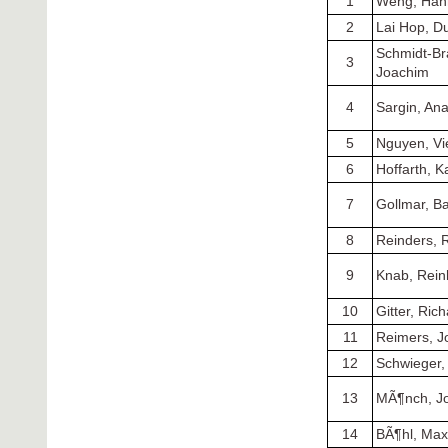
1
Weng, Han
2
Lai Hop, D
Schmidt-Br
3
Joachim
4
Sargin, Ana
5
Nguyen, Vi
6
Hoffarth, K
7
Gollmar, Ba
8
Reinders, 
9
Knab, Rein
10
Gitter, Ric
11
Reimers, J
12
Schwieger,
13
MÃ¶nch, J
14
BÃ¶hl, Max