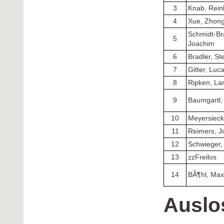
3
Knab, Rein
4
Xue, Zhon
Schmidt-Br
5
Joachim
6
Bradler, S
7
Gitter, Luc
8
Ripken, La
9
Baumgartl,
10
Meyersieck
11
Reimers, J
12
Schwieger,
13
zzFreilos
14
BÃ¶hl, Max
Auslo