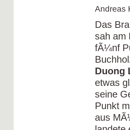
Andreas 
Das Bra
sah am E
fÃ¼nf Pu
Buchholz
Duong 
etwas g
seine G
Punkt m
aus MÃ¼
landete