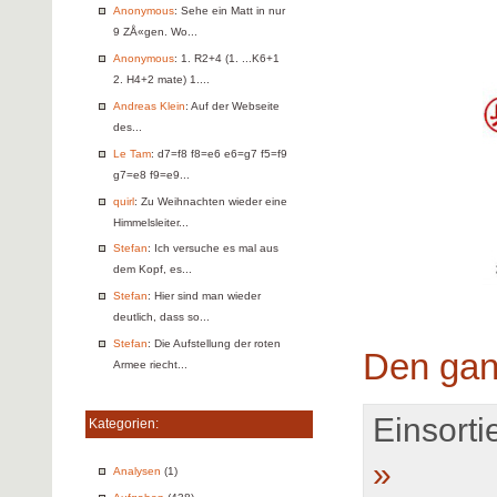
Anonymous
: Sehe ein Matt in nur
9 ZÅ«gen. Wo...
Anonymous
: 1. R2+4 (1. ...K6+1
2. H4+2 mate) 1....
Andreas Klein
: Auf der Webseite
des...
Le Tam
: d7=f8 f8=e6 e6=g7 f5=f9
g7=e8 f9=e9...
quirl
: Zu Weihnachten wieder eine
Himmelsleiter...
Stefan
: Ich versuche es mal aus
dem Kopf, es...
Stefan
: Hier sind man wieder
deutlich, dass so...
Stefan
: Die Aufstellung der roten
Den gan
Armee riecht...
Einsortie
Kategorien:
»
Analysen
(1)