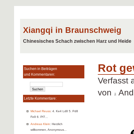
Xiangqi in Braunschweig
Chinesisches Schach zwischen Harz und Heide
Rot ge
Suchen in Beiträgen
und Kommentaren:
Verfasst
von
Andr
Letzte Kommentare:
Michael Reuss
: 4. Ke4 Ld8 5. Pd8
Fe9 6. Pf7...
Andreas Klein
: Herzlich
willkommen, Anonymous...