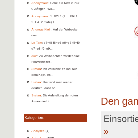
Anonymous
: Sehe ein Matt in nur
9 ZÅ«gen. Wo...
Anonymous
: 1. R2+4 (1. ...K6+1
2. H4+2 mate) 1....
Andreas Klein
: Auf der Webseite
des...
Le Tam
: d7=f8 f8=e6 e6=g7 f5=f9
g7=e8 f9=e9...
quirl
: Zu Weihnachten wieder eine
Himmelsleiter...
Stefan
: Ich versuche es mal aus
dem Kopf, es...
Stefan
: Hier sind man wieder
deutlich, dass so...
Stefan
: Die Aufstellung der roten
Den gan
Armee riecht...
Einsortie
Kategorien:
»
Analysen
(1)