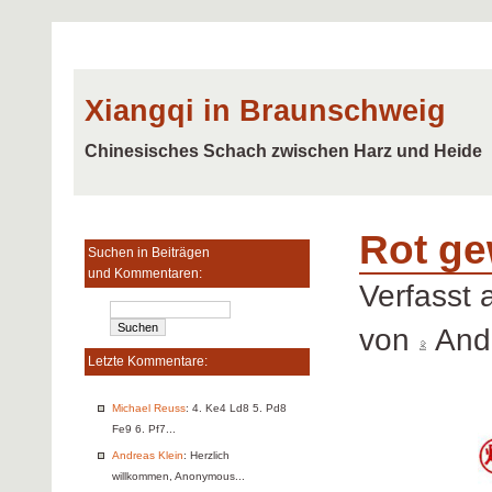
Xiangqi in Braunschweig
Chinesisches Schach zwischen Harz und Heide
Rot ge
Suchen in Beiträgen
und Kommentaren:
Verfasst
von
Andr
Letzte Kommentare:
Michael Reuss
: 4. Ke4 Ld8 5. Pd8
Fe9 6. Pf7...
Andreas Klein
: Herzlich
willkommen, Anonymous...