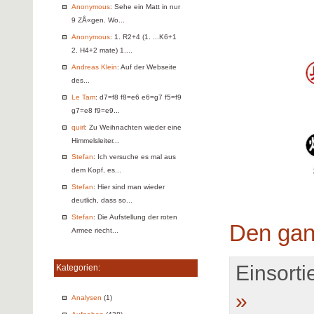
Anonymous
: Sehe ein Matt in nur
9 ZÅ«gen. Wo...
Anonymous
: 1. R2+4 (1. ...K6+1
2. H4+2 mate) 1....
Andreas Klein
: Auf der Webseite
des...
Le Tam
: d7=f8 f8=e6 e6=g7 f5=f9
g7=e8 f9=e9...
quirl
: Zu Weihnachten wieder eine
Himmelsleiter...
Stefan
: Ich versuche es mal aus
dem Kopf, es...
Stefan
: Hier sind man wieder
deutlich, dass so...
Stefan
: Die Aufstellung der roten
Den gan
Armee riecht...
Einsortie
Kategorien:
»
Analysen
(1)