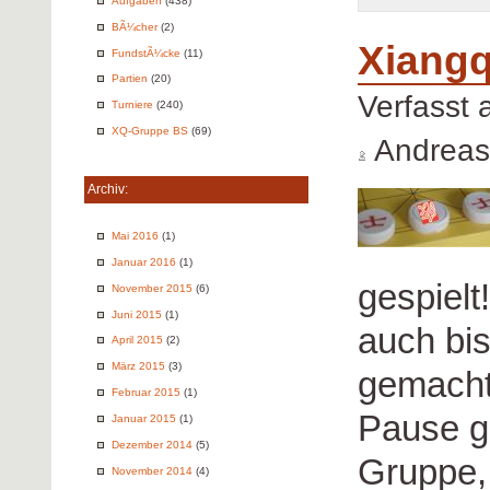
Aufgaben
(438)
BÃ¼cher
(2)
Xiangq
FundstÃ¼cke
(11)
Partien
(20)
Verfasst
Turniere
(240)
XQ-Gruppe BS
(69)
Andreas
Archiv:
Mai 2016
(1)
Januar 2016
(1)
gespielt
November 2015
(6)
Juni 2015
(1)
auch bi
April 2015
(2)
März 2015
(3)
gemacht
Februar 2015
(1)
Pause gi
Januar 2015
(1)
Dezember 2014
(5)
Gruppe,
November 2014
(4)