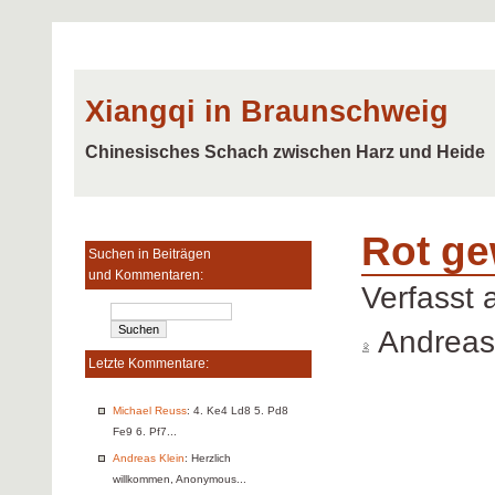
Xiangqi in Braunschweig
Chinesisches Schach zwischen Harz und Heide
Rot gew
Suchen in Beiträgen
und Kommentaren:
Verfasst
Andreas
Letzte Kommentare:
Michael Reuss
: 4. Ke4 Ld8 5. Pd8
Fe9 6. Pf7...
Andreas Klein
: Herzlich
willkommen, Anonymous...