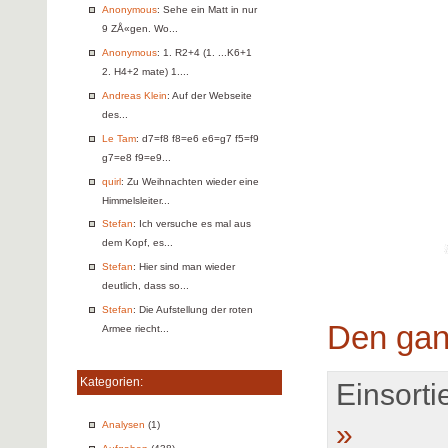
Anonymous
: Sehe ein Matt in nur
9 ZÅ«gen. Wo...
Anonymous
: 1. R2+4 (1. ...K6+1
2. H4+2 mate) 1....
Andreas Klein
: Auf der Webseite
des...
Le Tam
: d7=f8 f8=e6 e6=g7 f5=f9
g7=e8 f9=e9...
quirl
: Zu Weihnachten wieder eine
Himmelsleiter...
Stefan
: Ich versuche es mal aus
dem Kopf, es...
Stefan
: Hier sind man wieder
deutlich, dass so...
Stefan
: Die Aufstellung der roten
Den gan
Armee riecht...
Kategorien:
Einsortie
»
Analysen
(1)