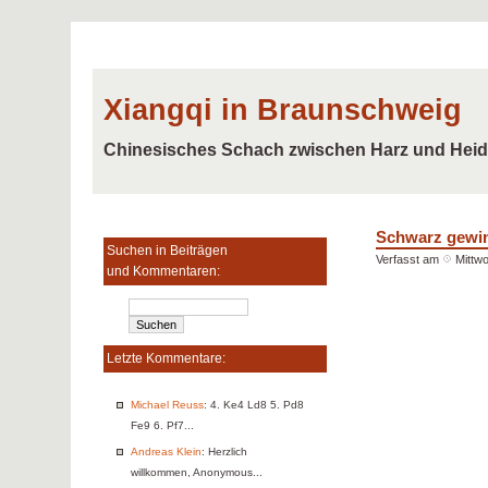
Xiangqi in Braunschweig
Chinesisches Schach zwischen Harz und Hei
Schwarz gewin
Suchen in Beiträgen
Verfasst am
Mittwo
und Kommentaren:
Letzte Kommentare:
Michael Reuss
: 4. Ke4 Ld8 5. Pd8
Fe9 6. Pf7...
Andreas Klein
: Herzlich
willkommen, Anonymous...