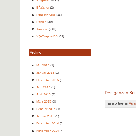
Aufgaben
(438)
BÃ¼cher
(2)
FundstÃ¼cke
(11)
Partien
(20)
Turniere
(240)
XQ-Gruppe BS
(69)
Archiv:
Mai 2016
(1)
Januar 2016
(1)
November 2015
(6)
Juni 2015
(1)
Den ganzen Beit
April 2015
(2)
März 2015
(3)
Einsortiert in
Auf
Februar 2015
(1)
Januar 2015
(1)
Dezember 2014
(5)
November 2014
(4)