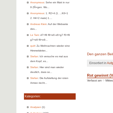
Anonymous
: Sehe ein Matt in nur
9 ZÅ«gen. Wo...
Anonymous
: 1. R2+4 (1. ...K6+1
2. H4+2 mate) 1....
Andreas Klein
: Auf der Webseite
des...
Le Tam
: d7=f8 f8=e6 e6=g7 f5=f9
g7=e8 f9=e9...
quirl
: Zu Weihnachten wieder eine
Himmelsleiter...
Den ganzen Beit
Stefan
: Ich versuche es mal aus
dem Kopf, es...
Einsortiert in
Auf
Stefan
: Hier sind man wieder
deutlich, dass so...
Rot gewinnt (VI
Stefan
: Die Aufstellung der roten
Verfasst am
Mittwo
Armee riecht...
Kategorien:
Analysen
(1)