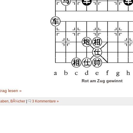
Rot am Zug gewinnt
rag lesen »
gaben
,
BÃ¼cher
|
3 Kommentare »