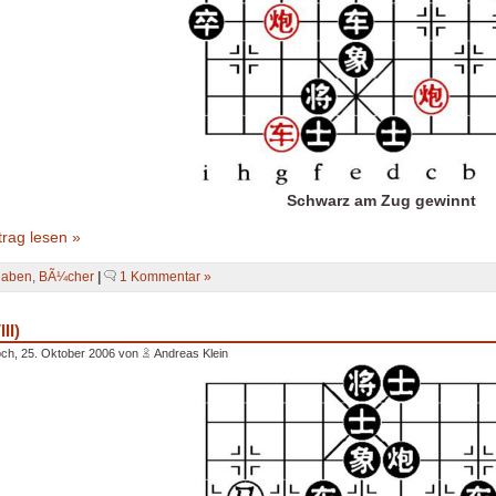
Schwarz am Zug gewinnt
rag lesen »
gaben
,
BÃ¼cher
|
1 Kommentar »
II)
ch, 25. Oktober 2006 von
Andreas Klein