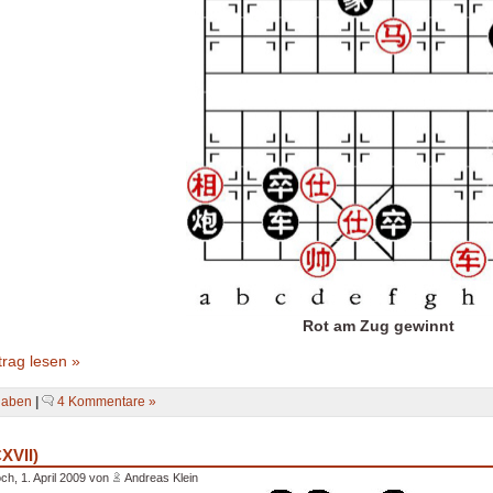
Rot am Zug gewinnt
rag lesen »
gaben
|
4 Kommentare »
XVII)
ch, 1. April 2009 von
Andreas Klein