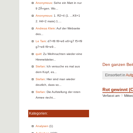
Anonymous
: Sehe ein Matt in nur
9 ZÅ«gen. Wo...
Anonymous
: 1. R2+4 (1. ...K6+1
2. H4+2 mate) 1....
Andreas Klein
: Auf der Webseite
des...
Le Tam
: d7=f8 f8=e6 e6=g7 f5=f9
g7=e8 f9=e9...
quirl
: Zu Weihnachten wieder eine
Himmelsleiter...
Den ganzen Beit
Stefan
: Ich versuche es mal aus
dem Kopf, es...
Einsortiert in
Auf
Stefan
: Hier sind man wieder
deutlich, dass so...
Rot gewinnt (C
Stefan
: Die Aufstellung der roten
Verfasst am
Mittwo
Armee riecht...
Kategorien:
Analysen
(1)