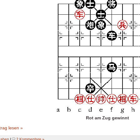
Rot am Zug gewinnt
rag lesen »
gaben
|
2 Kommentare »