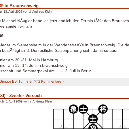
09 in Braunschweig
, 13. April 2009 von
Andreas Klein
 Michael NÃ¤gler habe ich jetzt endlich den Termin fÃ¼r das Braunschwe
ere spielen wir am
09
 wieder im Siemensheim in der WendenstraÃŸe in Braunschweig. Die detai
bestÃ¤tigt sind. Die restliche Saisonplanung sieht damit so aus:
rnier am 30.-31. Mai in Hamburg
rnier am 13.-14. Juni in Braunschweig
rschaft und Sommerpokal am 11.-12. Juli in Berlin
Gruppe BS
,
Turniere
|
2 Kommentare »
XI) - Zweiter Versuch
ch, 8. April 2009 von
Andreas Klein