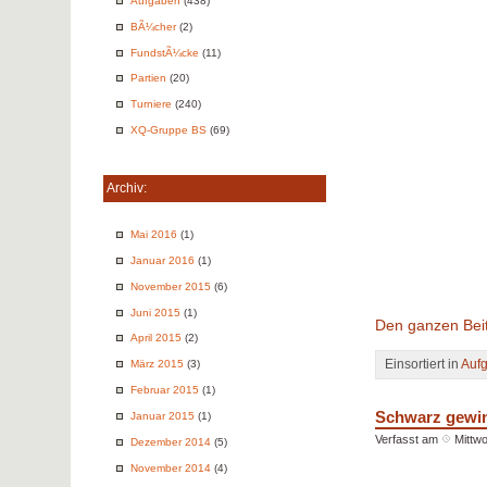
Aufgaben
(438)
BÃ¼cher
(2)
FundstÃ¼cke
(11)
Partien
(20)
Turniere
(240)
XQ-Gruppe BS
(69)
Archiv:
Mai 2016
(1)
Januar 2016
(1)
November 2015
(6)
Juni 2015
(1)
Den ganzen Beit
April 2015
(2)
Einsortiert in
Auf
März 2015
(3)
Februar 2015
(1)
Schwarz gewinn
Januar 2015
(1)
Verfasst am
Mittwo
Dezember 2014
(5)
November 2014
(4)