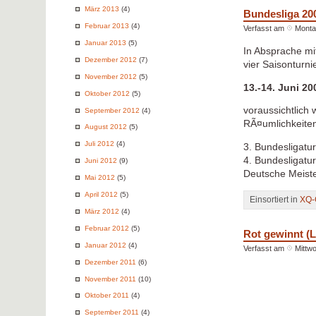
März 2013
(4)
Bundesliga 20
Februar 2013
(4)
Verfasst am
Montag
Januar 2013
(5)
In Absprache mit
Dezember 2012
(7)
vier Saisonturni
November 2012
(5)
13.-14. Juni 20
Oktober 2012
(5)
voraussichtlich
September 2012
(4)
RÃ¤umlichkeiten 
August 2012
(5)
Juli 2012
(4)
3. Bundesligatu
4. Bundesligatu
Juni 2012
(9)
Deutsche Meiste
Mai 2012
(5)
April 2012
(5)
Einsortiert in
XQ-
März 2012
(4)
Februar 2012
(5)
Rot gewinnt (L
Januar 2012
(4)
Verfasst am
Mittwo
Dezember 2011
(6)
November 2011
(10)
Oktober 2011
(4)
September 2011
(4)