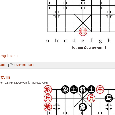
Rot am Zug gewinnt
rag lesen »
gaben
|
1 Kommentar »
XVIII)
ch, 22. April 2009 von
Andreas Klein