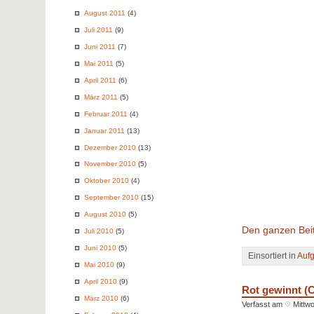
August 2011
(4)
Juli 2011
(9)
Juni 2011
(7)
Mai 2011
(5)
April 2011
(6)
März 2011
(5)
Februar 2011
(4)
Januar 2011
(13)
Dezember 2010
(13)
November 2010
(5)
Oktober 2010
(4)
September 2010
(15)
August 2010
(5)
Den ganzen Beit
Juli 2010
(5)
Juni 2010
(5)
Einsortiert in
Auf
Mai 2010
(9)
April 2010
(9)
Rot gewinnt (C
März 2010
(6)
Verfasst am
Mittwo