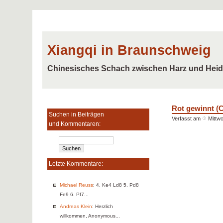
Xiangqi in Braunschweig
Chinesisches Schach zwischen Harz und Hei
Rot gewinnt (
Suchen in Beiträgen
Verfasst am
Mittwo
und Kommentaren:
Letzte Kommentare:
Michael Reuss
: 4. Ke4 Ld8 5. Pd8
Fe9 6. Pf7...
Andreas Klein
: Herzlich
willkommen, Anonymous...