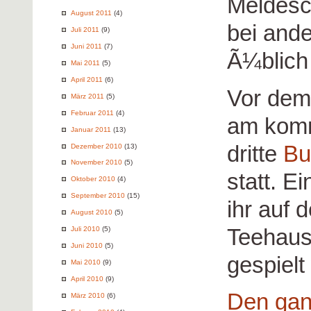
Meldesc
August 2011
(4)
bei and
Juli 2011
(9)
Juni 2011
(7)
Ã¼blich
Mai 2011
(5)
April 2011
(6)
Vor dem
März 2011
(5)
Februar 2011
(4)
am kom
Januar 2011
(13)
dritte
Bu
Dezember 2010
(13)
November 2010
(5)
statt. E
Oktober 2010
(4)
September 2010
(15)
ihr auf 
August 2010
(5)
Teehaus
Juli 2010
(5)
Juni 2010
(5)
gespielt
Mai 2010
(9)
April 2010
(9)
Den gan
März 2010
(6)