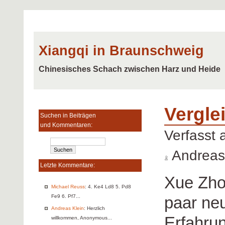
Xiangqi in Braunschweig
Chinesisches Schach zwischen Harz und Heide
Vergle
Suchen in Beiträgen
und Kommentaren:
Verfasst
Andreas
Letzte Kommentare:
Xue Zhon
Michael Reuss
: 4. Ke4 Ld8 5. Pd8
paar ne
Fe9 6. Pf7...
Andreas Klein
: Herzlich
Erfahrun
willkommen, Anonymous...