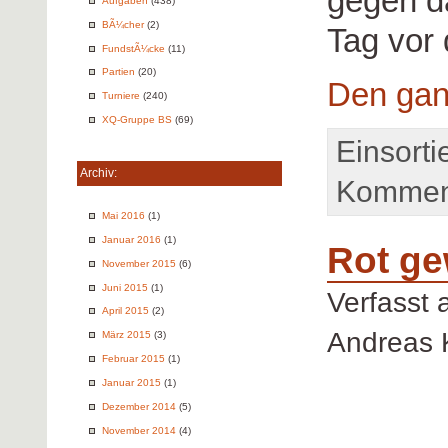
gegen d
Aufgaben
(438)
BÃ¼cher
(2)
Tag vor
FundstÃ¼cke
(11)
Partien
(20)
Den gan
Turniere
(240)
XQ-Gruppe BS
(69)
Einsorti
Archiv:
Komment
Mai 2016
(1)
Januar 2016
(1)
Rot ge
November 2015
(6)
Juni 2015
(1)
Verfasst
April 2015
(2)
Andreas 
März 2015
(3)
Februar 2015
(1)
Januar 2015
(1)
Dezember 2014
(5)
November 2014
(4)