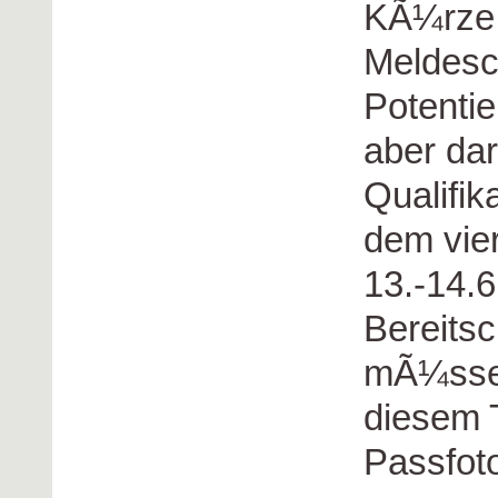
KÃ¼rze 
Meldesch
Potentie
aber dar
Qualifik
dem vie
13.-14.6
Bereitsc
mÃ¼ssen
diesem T
Passfoto