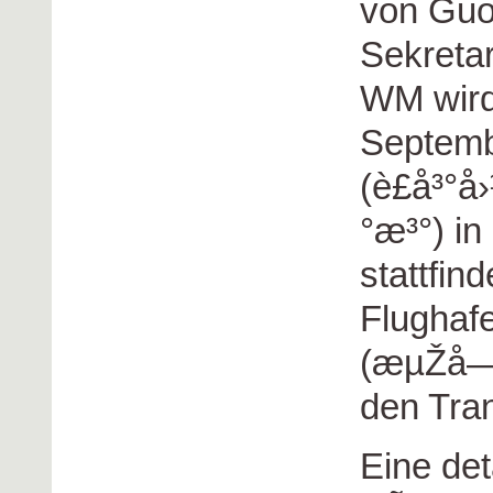
von Guo
Sekretar
WM wird
Septemb
(è£å³°
°æ³°) in
stattfin
Flughaf
(æµŽå—)
den Tran
Eine det