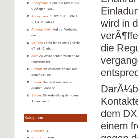
Anonymous
: Sehe ein Matt in nur
Einladun
9 ZÅ«gen. Wo...
Anonymous
: 1. R2+4 (1. ...K6+1
wird in 
2. H4+2 mate) 1....
Andreas Klein
: Auf der Webseite
verÃ¶ffe
des...
Le Tam
: d7=f8 f8=e6 e6=g7 f5=f9
die Regu
g7=e8 f9=e9...
quirl
: Zu Weihnachten wieder eine
vergang
Himmelsleiter...
entspre
Stefan
: Ich versuche es mal aus
dem Kopf, es...
Stefan
: Hier sind man wieder
DarÃ¼be
deutlich, dass so...
Stefan
: Die Aufstellung der roten
Kontakt
Armee riecht...
dem DXB
Kategorien:
einem f
Analysen
(1)