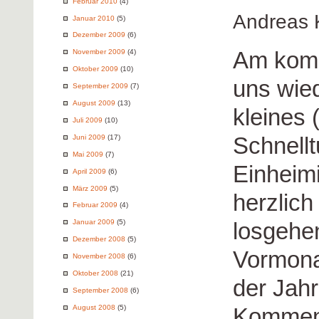
Februar 2010
(4)
Andreas 
Januar 2010
(5)
Dezember 2009
(6)
Am komm
November 2009
(4)
Oktober 2009
(10)
uns wied
September 2009
(7)
August 2009
(13)
kleines
Juli 2009
(10)
Schnellt
Juni 2009
(17)
Mai 2009
(7)
Einheim
April 2009
(6)
März 2009
(5)
herzlich
Februar 2009
(4)
losgehe
Januar 2009
(5)
Dezember 2008
(5)
Vormona
November 2008
(6)
Oktober 2008
(21)
der Jahr
September 2008
(6)
Komment
August 2008
(5)