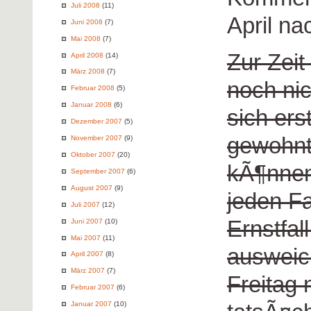
Juli 2008
(11)
April na
Juni 2008
(7)
Mai 2008
(7)
Zur Zeit
April 2008
(14)
März 2008
(7)
noch nic
Februar 2008
(5)
Januar 2008
(6)
sich ers
Dezember 2007
(5)
gewohnt
November 2007
(9)
Oktober 2007
(20)
kÃ¶nnen.
September 2007
(6)
August 2007
(9)
jeden Fa
Juli 2007
(12)
Ernstfal
Juni 2007
(10)
Mai 2007
(11)
ausweic
April 2007
(8)
März 2007
(7)
Freitag 
Februar 2007
(6)
Januar 2007
(10)