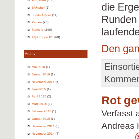
Aufgaben
(438)
die Erge
BÃ¼cher
(2)
FundstÃ¼cke
(11)
Runden 
Partien
(20)
laufende
Turniere
(240)
XQ-Gruppe BS
(69)
Den gan
Archiv:
Einsorti
Mai 2016
(1)
Januar 2016
(1)
Komment
November 2015
(6)
Juni 2015
(1)
Rot ge
April 2015
(2)
März 2015
(3)
Verfasst
Februar 2015
(1)
Januar 2015
(1)
Andreas 
Dezember 2014
(5)
November 2014
(4)