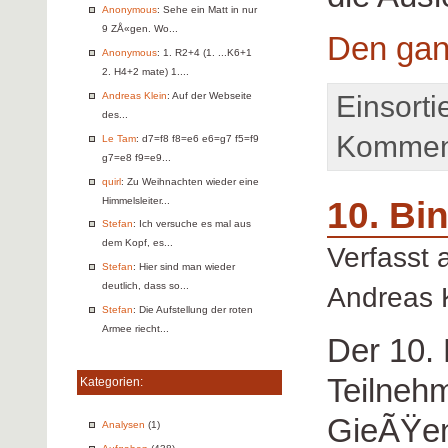
Anonymous
: Sehe ein Matt in nur
9 ZÅ«gen. Wo...
Den gan
Anonymous
: 1. R2+4 (1. ...K6+1
2. H4+2 mate) 1....
Andreas Klein
: Auf der Webseite
Einsorti
des...
Komment
Le Tam
: d7=f8 f8=e6 e6=g7 f5=f9
g7=e8 f9=e9...
quirl
: Zu Weihnachten wieder eine
Himmelsleiter...
10. Bi
Stefan
: Ich versuche es mal aus
dem Kopf, es...
Verfasst
Stefan
: Hier sind man wieder
deutlich, dass so...
Andreas 
Stefan
: Die Aufstellung der roten
Armee riecht...
Der 10.
Teilneh
Kategorien:
GieÃŸen
Analysen
(1)