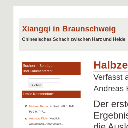
Xiangqi in Braunschweig
Chinesisches Schach zwischen Harz und Heide
Halbze
Suchen in Beiträgen
und Kommentaren:
Verfasst
Andreas 
Letzte Kommentare:
Der erst
Michael Reuss
: 4. Ke4 Ld8 5. Pd8
Ergebni
Fe9 6. Pf7...
Andreas Klein
: Herzlich
die Aus
willkommen, Anonymous...