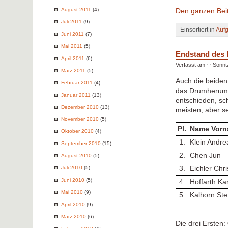
August 2011
(4)
Den ganzen Beit
Juli 2011
(9)
Einsortiert in
Auf
Juni 2011
(7)
Mai 2011
(5)
Endstand des 
April 2011
(6)
Verfasst am
Sonnt
März 2011
(5)
Auch die beiden
Februar 2011
(4)
das Drumherum, 
Januar 2011
(13)
entschieden, s
Dezember 2010
(13)
meisten, aber se
November 2010
(5)
Pl.
Name Vor
Oktober 2010
(4)
1.
Klein Andre
September 2010
(15)
2.
Chen Jun
August 2010
(5)
3.
Eichler Chr
Juli 2010
(5)
Juni 2010
(5)
4.
Hoffarth Ka
Mai 2010
(9)
5.
Kalhorn Ste
April 2010
(9)
März 2010
(6)
Die drei Ersten: