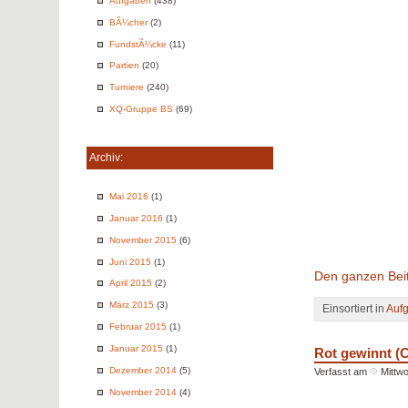
Aufgaben
(438)
BÃ¼cher
(2)
FundstÃ¼cke
(11)
Partien
(20)
Turniere
(240)
XQ-Gruppe BS
(69)
Archiv:
Mai 2016
(1)
Januar 2016
(1)
November 2015
(6)
Juni 2015
(1)
Den ganzen Beit
April 2015
(2)
März 2015
(3)
Einsortiert in
Auf
Februar 2015
(1)
Januar 2015
(1)
Rot gewinnt (
Dezember 2014
(5)
Verfasst am
Mittw
November 2014
(4)