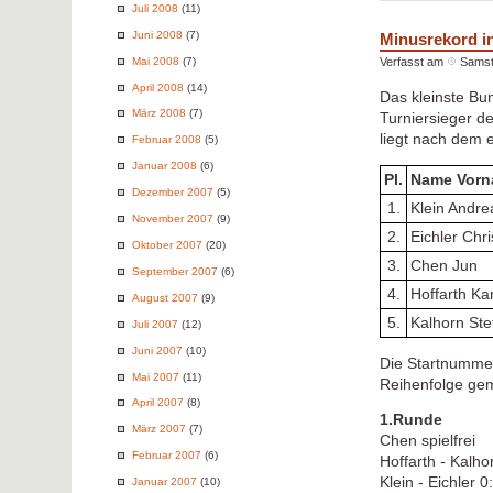
Juli 2008
(11)
Juni 2008
(7)
Minusrekord i
Mai 2008
(7)
Verfasst am
Samst
April 2008
(14)
Das kleinste Bun
März 2008
(7)
Turniersieger d
liegt nach dem e
Februar 2008
(5)
Januar 2008
(6)
Pl.
Name Vor
Dezember 2007
(5)
1.
Klein Andre
November 2007
(9)
2.
Eichler Chr
Oktober 2007
(20)
3.
Chen Jun
September 2007
(6)
4.
Hoffarth Ka
August 2007
(9)
5.
Kalhorn Ste
Juli 2007
(12)
Juni 2007
(10)
Die Startnummern
Mai 2007
(11)
Reihenfolge gem
April 2007
(8)
1.Runde
März 2007
(7)
Chen spielfrei
Februar 2007
(6)
Hoffarth - Kalho
Klein - Eichler 0
Januar 2007
(10)