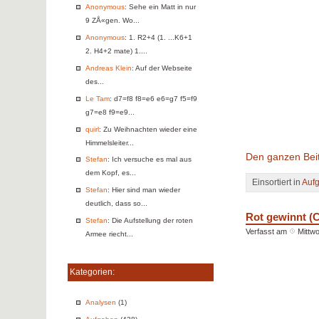
Anonymous
: Sehe ein Matt in nur
9 ZÅ«gen. Wo...
Anonymous
: 1. R2+4 (1. ...K6+1
2. H4+2 mate) 1....
Andreas Klein
: Auf der Webseite
des...
Le Tam
: d7=f8 f8=e6 e6=g7 f5=f9
g7=e8 f9=e9...
quirl
: Zu Weihnachten wieder eine
Himmelsleiter...
Den ganzen Beit
Stefan
: Ich versuche es mal aus
dem Kopf, es...
Einsortiert in
Auf
Stefan
: Hier sind man wieder
deutlich, dass so...
Rot gewinnt (
Stefan
: Die Aufstellung der roten
Verfasst am
Mittw
Armee riecht...
Kategorien:
Analysen
(1)