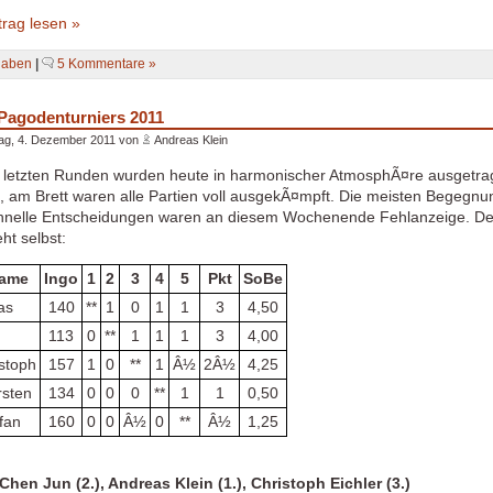
rag lesen »
gaben
|
5 Kommentare »
Pagodenturniers 2011
ag, 4. Dezember 2011 von
Andreas Klein
 letzten Runden wurden heute in harmonischer AtmosphÃ¤re ausgetrag
am Brett waren alle Partien voll ausgekÃ¤mpft. Die meisten Begegnun
chnelle Entscheidungen waren an diesem Wochenende Fehlanzeige. D
ht selbst:
name
Ingo
1
2
3
4
5
Pkt
SoBe
as
140
**
1
0
1
1
3
4,50
113
0
**
1
1
1
3
4,00
istoph
157
1
0
**
1
Â½
2Â½
4,25
rsten
134
0
0
0
**
1
1
0,50
fan
160
0
0
Â½
0
**
Â½
1,25
Chen Jun (2.), Andreas Klein (1.), Christoph Eichler (3.)