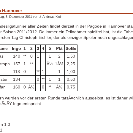
n Hannover
ag, 3. Dezember 2011 von
Andreas Klein
desligaturnier aller Zeiten findet derzeit in der Pagode in Hannover stat
er Saison 2011/2012. Da immer ein Teilnehmer spielfrei hat, ist die Ta
rsten Tag Christoph Eichler, der als einziger Spieler noch ungeschlagen
name
Ingo
1
2
3
4
5
Pkt
SoBe
as
140
**
0
1
1
2
1,50
istoph
157
1
**
Â½
1Â½
2,25
113
0
**
1
1
1,00
rsten
134
0
**
1
1
0,50
fan
160
0
Â½
0
**
Â½
0,75
 wurden vor der ersten Runde tatsÃ¤chlich ausgelost, es ist daher wirkl
Ã¤ÃŸ Ingo entspricht.
rn 1:0
:1