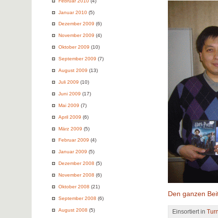
Februar 2010
(4)
Januar 2010
(5)
Dezember 2009
(6)
November 2009
(4)
Oktober 2009
(10)
September 2009
(7)
August 2009
(13)
Juli 2009
(10)
Juni 2009
(17)
Mai 2009
(7)
April 2009
(6)
März 2009
(5)
Februar 2009
(4)
Januar 2009
(5)
Dezember 2008
(5)
November 2008
(6)
Oktober 2008
(21)
Den ganzen Beit
September 2008
(6)
August 2008
(5)
Einsortiert in
Tur