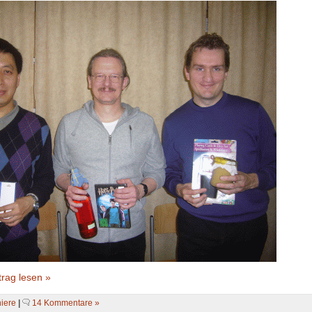
rag lesen »
niere
|
14 Kommentare »