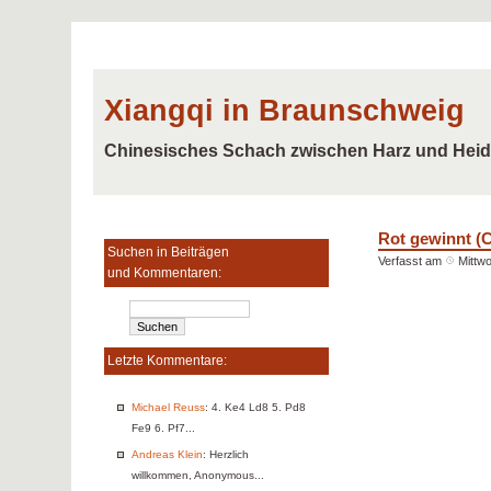
Xiangqi in Braunschweig
Chinesisches Schach zwischen Harz und Hei
Rot gewinnt (C
Suchen in Beiträgen
Verfasst am
Mittw
und Kommentaren:
Letzte Kommentare:
Michael Reuss
: 4. Ke4 Ld8 5. Pd8
Fe9 6. Pf7...
Andreas Klein
: Herzlich
willkommen, Anonymous...