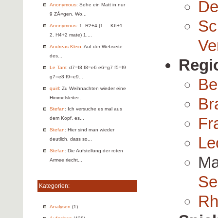
De
Anonymous
: Sehe ein Matt in nur
9 ZÅ«gen. Wo...
Sc
Anonymous
: 1. R2+4 (1. ...K6+1
2. H4+2 mate) 1....
Ve
Andreas Klein
: Auf der Webseite
des...
Regi
Le Tam
: d7=f8 f8=e6 e6=g7 f5=f9
g7=e8 f9=e9...
Be
quirl
: Zu Weihnachten wieder eine
Himmelsleiter...
Br
Stefan
: Ich versuche es mal aus
Fr
dem Kopf, es...
Stefan
: Hier sind man wieder
Le
deutlich, dass so...
Stefan
: Die Aufstellung der roten
Ma
Armee riecht...
Se
Kategorien:
Rh
Analysen
(1)