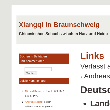
Xiangqi in Braunschweig
Chinesisches Schach zwischen Harz und Heide
Links
Suchen in Beiträgen
und Kommentaren:
Verfasst
Andreas
Letzte Kommentare:
Deuts
Michael Reuss
: 4. Ke4 Ld8 5. Pd8
Fe9 6. Pf7...
Land
Andreas Klein
: Herzlich
willkommen, Anonymous...