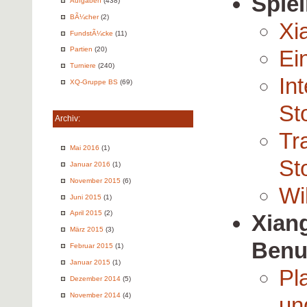
Spie
Aufgaben
(438)
BÃ¼cher
(2)
Xi
FundstÃ¼cke
(11)
Partien
(20)
Ei
Turniere
(240)
In
XQ-Gruppe BS
(69)
St
Archiv:
Tr
Mai 2016
(1)
St
Januar 2016
(1)
November 2015
(6)
Wi
Juni 2015
(1)
April 2015
(2)
Xiang
März 2015
(3)
Benu
Februar 2015
(1)
Januar 2015
(1)
Pl
Dezember 2014
(5)
November 2014
(4)
un