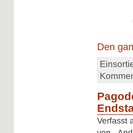
Den gan
Einsortie
Komment
Pagode
Endst
Verfasst
von
Andr