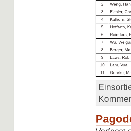
2
Weng, Han
3
Eichler, Ch
4
Kalhorn, St
5
Hoffarth, K
6
Reinders, 
7
Wu, Weigu
8
Berger, Mar
9
Laws, Robi
10
Lam, Vua
11
Gehrke, M
Einsorti
Komment
Pagode