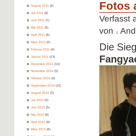
Fotos 
August 2011
(4)
Juli 2011
(9)
Verfasst
Juni 2011
(7)
Mai 2011
(5)
von
Andr
April 2011
(6)
März 2011
(5)
Die Sie
Februar 2011
(4)
Fangyao
Januar 2011
(13)
Dezember 2010
(13)
November 2010
(5)
Oktober 2010
(4)
September 2010
(15)
August 2010
(5)
Juli 2010
(5)
Juni 2010
(5)
Mai 2010
(9)
April 2010
(9)
März 2010
(6)