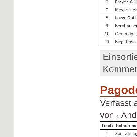
6
Freyer, Gu
7
Meyersieck
8
Laws, Robi
9
Bernhauser
10
Graumann,
11
Bieg, Pasca
Einsorti
Komment
Pagode
Verfasst
von
Andr
Tisch
Teilnehme
1
Xue, Zhon