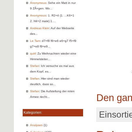
Anonymous
: Sehe ein Matt in nur
9 ZÅ«gen. Wo...
Anonymous
: 1. R2+4 (1. ...K6+1
2. H4+2 mate) 1....
Andreas Klein
: Auf der Webseite
des...
Le Tam
: d7=f8 f8=e6 e6=g7 f5=f9
g7=e8 f9=e9...
quirl
: Zu Weihnachten wieder eine
Himmelsleiter...
Stefan
: Ich versuche es mal aus
dem Kopf, es...
Stefan
: Hier sind man wieder
deutlich, dass so...
Stefan
: Die Aufstellung der roten
Den gan
Armee riecht...
Einsortie
Kategorien:
Analysen
(1)