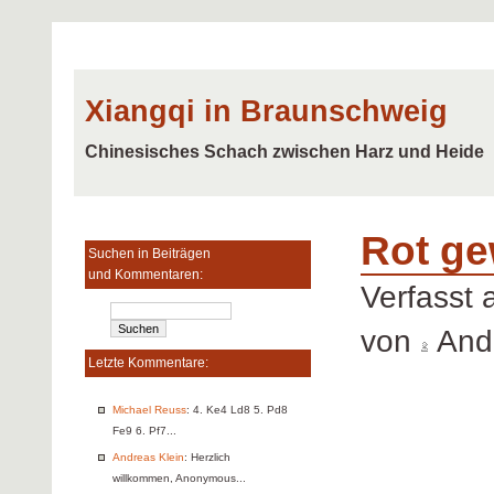
Xiangqi in Braunschweig
Chinesisches Schach zwischen Harz und Heide
Rot ge
Suchen in Beiträgen
und Kommentaren:
Verfasst
von
Andr
Letzte Kommentare:
Michael Reuss
: 4. Ke4 Ld8 5. Pd8
Fe9 6. Pf7...
Andreas Klein
: Herzlich
willkommen, Anonymous...