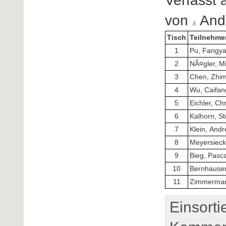
Verfasst
von
Andr
Tisch
Teilnehme
1
Pu, Fangy
2
NÃ¤gler, M
3
Chen, Zhim
4
Wu, Caifan
5
Eichler, Ch
6
Kalhorn, St
7
Klein, And
8
Meyersieck
9
Bieg, Pasca
10
Bernhauser
11
Zimmerman
Einsorti