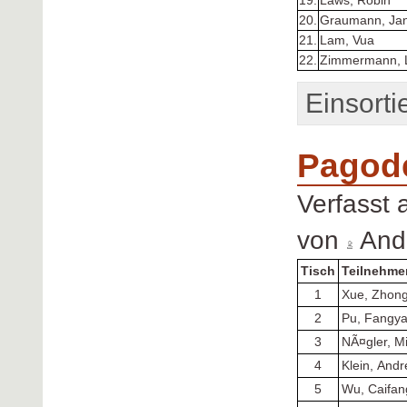
19.
Laws, Robin
20.
Graumann, Jan
21.
Lam, Vua
22.
Zimmermann, 
Einsorti
Pagode
Verfasst
von
Andr
Tisch
Teilnehme
1
Xue, Zhon
2
Pu, Fangy
3
NÃ¤gler, M
4
Klein, And
5
Wu, Caifan