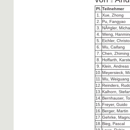
Pl.
Teilnehmer
1.
Xue, Zhong
2.
Pu, Fangyao
3.
NÃ¤gler, Micha
4.
Weng, Hanmin
5.
Eichler, Christ
6.
Wu, Caifang
7.
Chen, Zhiming
8.
Hoffarth, Karst
9.
Klein, Andreas
10.
Meyersieck, Mi
11.
Wu, Weiguang
12.
Reinders, Rudo
13.
Kalhorn, Stefa
14.
Bernhauser, T
15.
Freyer, Guido
16.
Berger, Martin
17.
Gehrke, Magn
18.
Bieg, Pascal