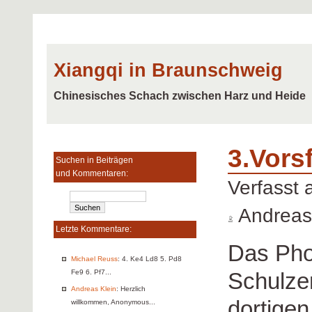
Xiangqi in Braunschweig
Chinesisches Schach zwischen Harz und Heide
3.Vors
Suchen in Beiträgen
und Kommentaren:
Verfasst
Andreas
Letzte Kommentare:
Das Ph
Michael Reuss
: 4. Ke4 Ld8 5. Pd8
Schulzen
Fe9 6. Pf7...
Andreas Klein
: Herzlich
dortige
willkommen, Anonymous...