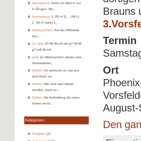
Anonymous
: Sehe ein Matt in nur
Brauns 
9 ZÅ«gen. Wo...
Anonymous
: 1. R2+4 (1. ...K6+1
3.Vorsf
2. H4+2 mate) 1....
Andreas Klein
: Auf der Webseite
des...
Termin
Le Tam
: d7=f8 f8=e6 e6=g7 f5=f9
Samstag
g7=e8 f9=e9...
quirl
: Zu Weihnachten wieder eine
Himmelsleiter...
Ort
Stefan
: Ich versuche es mal aus
dem Kopf, es...
Phoenix
Stefan
: Hier sind man wieder
deutlich, dass so...
Vorsfel
Stefan
: Die Aufstellung der roten
Armee riecht...
August-
Kategorien:
Den gan
Analysen
(1)