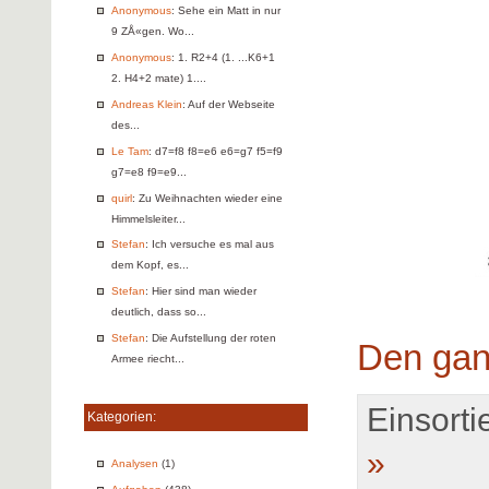
Anonymous
: Sehe ein Matt in nur
9 ZÅ«gen. Wo...
Anonymous
: 1. R2+4 (1. ...K6+1
2. H4+2 mate) 1....
Andreas Klein
: Auf der Webseite
des...
Le Tam
: d7=f8 f8=e6 e6=g7 f5=f9
g7=e8 f9=e9...
quirl
: Zu Weihnachten wieder eine
Himmelsleiter...
Stefan
: Ich versuche es mal aus
dem Kopf, es...
Stefan
: Hier sind man wieder
deutlich, dass so...
Stefan
: Die Aufstellung der roten
Den gan
Armee riecht...
Einsortie
Kategorien:
»
Analysen
(1)