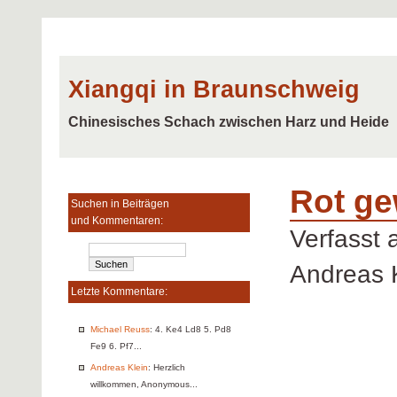
Xiangqi in Braunschweig
Chinesisches Schach zwischen Harz und Heide
Rot ge
Suchen in Beiträgen
und Kommentaren:
Verfasst
Andreas 
Letzte Kommentare:
Michael Reuss
: 4. Ke4 Ld8 5. Pd8
Fe9 6. Pf7...
Andreas Klein
: Herzlich
willkommen, Anonymous...