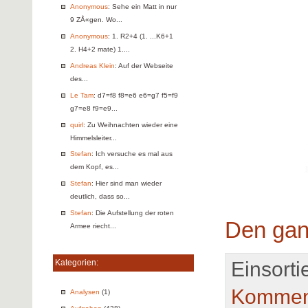
Anonymous
: Sehe ein Matt in nur
9 ZÅ«gen. Wo...
Anonymous
: 1. R2+4 (1. ...K6+1
2. H4+2 mate) 1....
Andreas Klein
: Auf der Webseite
des...
Le Tam
: d7=f8 f8=e6 e6=g7 f5=f9
g7=e8 f9=e9...
quirl
: Zu Weihnachten wieder eine
Himmelsleiter...
Stefan
: Ich versuche es mal aus
dem Kopf, es...
Stefan
: Hier sind man wieder
deutlich, dass so...
Stefan
: Die Aufstellung der roten
Den gan
Armee riecht...
Einsortie
Kategorien:
Kommen
Analysen
(1)