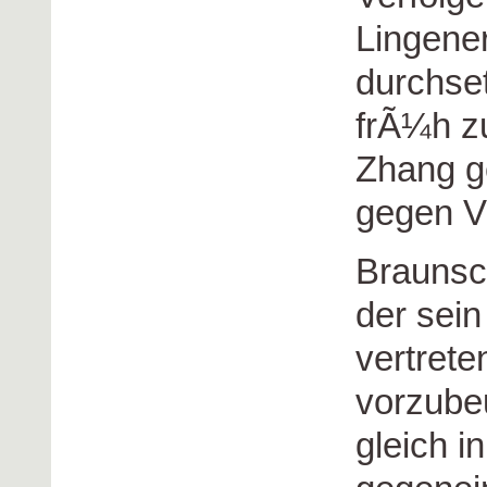
Lingene
durchse
frÃ¼h z
Zhang g
gegen V
Braunsch
der sein
vertret
vorzube
gleich i