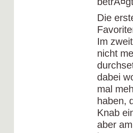
betrÃ¤gt
Die erst
Favorite
Im zwei
nicht me
durchse
dabei w
mal meh
haben, 
Knab ein
aber am