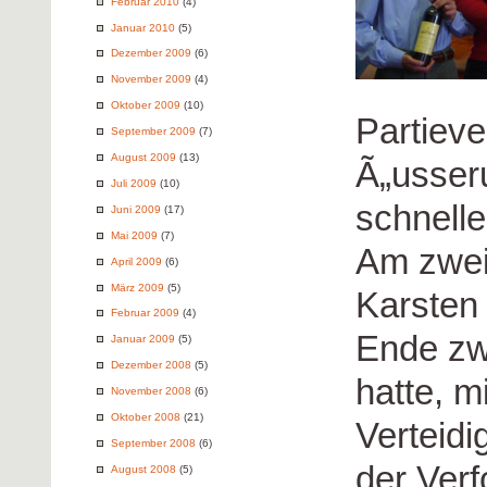
Februar 2010
(4)
Januar 2010
(5)
Dezember 2009
(6)
November 2009
(4)
Oktober 2009
(10)
Partieve
September 2009
(7)
August 2009
(13)
Ã„usser
Juli 2009
(10)
schnell
Juni 2009
(17)
Mai 2009
(7)
Am zwei
April 2009
(6)
März 2009
(5)
Karsten
Februar 2009
(4)
Ende zw
Januar 2009
(5)
Dezember 2008
(5)
hatte, m
November 2008
(6)
Oktober 2008
(21)
Verteidi
September 2008
(6)
der Verf
August 2008
(5)