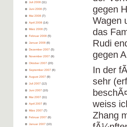
Juli 2008
(11)
gegen H
Juni 2008
(7)
Mai 2008
(7)
Wagen u
April 2008
(14)
das Fam
März 2008
(7)
Februar 2008
(5)
Rudi en
Januar 2008
(6)
Dezember 2007
(5)
gegen A
November 2007
(9)
Oktober 2007
(20)
In der 
September 2007
(6)
August 2007
(9)
sehr (er
Juli 2007
(12)
beschÃ¤
Juni 2007
(10)
Mai 2007
(11)
weiss ic
April 2007
(8)
März 2007
(7)
Zhang m
Februar 2007
(6)
fÃ¼nfte
Januar 2007
(10)