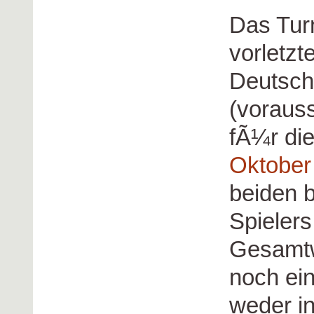
Das Turn
vorletzt
Deutsch
(vorauss
fÃ¼r die
Oktober
beiden 
Spielers
Gesamtw
noch ei
weder i