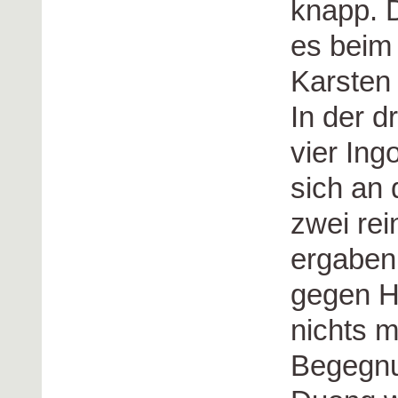
knapp. 
es beim
Karsten 
In der d
vier Ing
sich an 
zwei rei
ergaben:
gegen H
nichts 
Begegnu