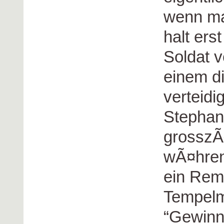
wenn ma
halt ers
Soldat v
einem di
verteidi
Stephan
grosszÃ
wÃ¤hren
ein Rem
Tempelm
“Gewinn