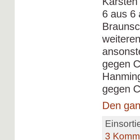
Karsten 
6 aus 6
Braunsch
weiteren
ansonst
gegen C
Hanming
gegen C
Den gan
Einsorti
3 Komme