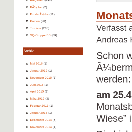
Aufgaben
(438)
BÃ¼cher
(2)
Monats
FundstÃ¼cke
(11)
Partien
(20)
Verfasst
Turniere
(240)
XQ-Gruppe BS
(69)
Andreas 
Archiv:
Schon wi
Mai 2016
(1)
Ã¼bermo
Januar 2016
(1)
werden:
November 2015
(6)
Juni 2015
(1)
am 25.4
April 2015
(2)
März 2015
(3)
Monatsbl
Februar 2015
(1)
Januar 2015
(1)
Wiese” 
Dezember 2014
(5)
November 2014
(4)