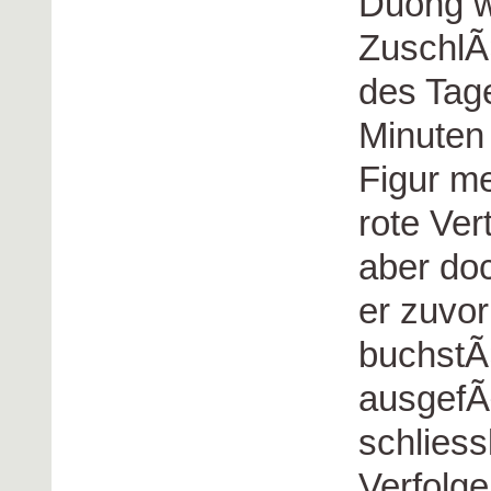
Duong w
ZuschlÃ¤
des Tag
Minuten
Figur me
rote Ve
aber do
er zuvor
buchstÃ
ausgefÃ
schliess
Verfolge