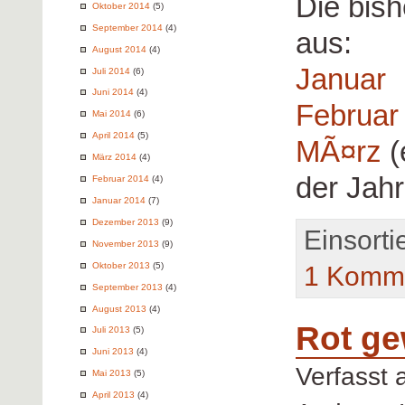
Die bish
Oktober 2014
(5)
September 2014
(4)
aus:
August 2014
(4)
Januar
Juli 2014
(6)
Juni 2014
(4)
Februar
Mai 2014
(6)
April 2014
(5)
MÃ¤rz
(
März 2014
(4)
der Jah
Februar 2014
(4)
Januar 2014
(7)
Dezember 2013
(9)
Einsorti
November 2013
(9)
Oktober 2013
(5)
1 Komme
September 2013
(4)
August 2013
(4)
Rot ge
Juli 2013
(5)
Juni 2013
(4)
Verfasst
Mai 2013
(5)
April 2013
(4)