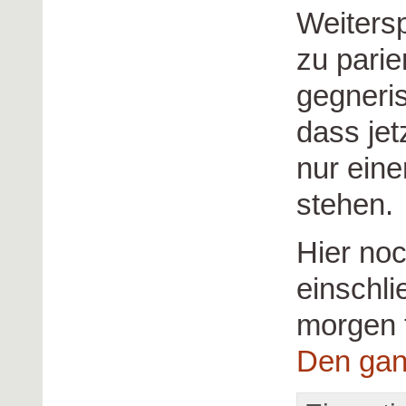
Weitersp
zu parie
gegneri
dass jet
nur eine
stehen.
Hier no
einschli
morgen 
Den gan