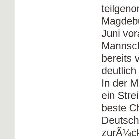
teilgen
Magdebu
Juni vor
Mannsch
bereits 
deutlich
In der M
ein Stre
beste Ch
Deutsch
zurÃ¼ck