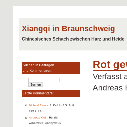
Xiangqi in Braunschweig
Chinesisches Schach zwischen Harz und Heide
Rot ge
Suchen in Beiträgen
und Kommentaren:
Verfasst
Andreas 
Letzte Kommentare:
Michael Reuss
: 4. Ke4 Ld8 5. Pd8
Fe9 6. Pf7...
Andreas Klein
: Herzlich
willkommen, Anonymous...