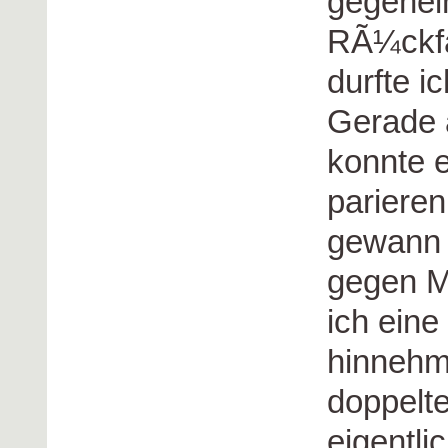
gegenei
RÃ¼ckfah
durfte i
Gerade 
konnte e
parieren
gewann 
gegen M
ich ein
hinnehm
doppelt
eigentlic