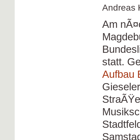
Andreas 
Am nÃ¤c
Magdebur
Bundesli
statt. G
Aufbau 
Gieseler
StraÃŸe
Musiksc
Stadtfel
Samstag,