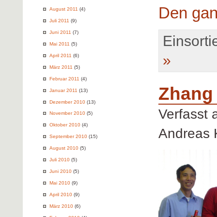
Den gan
August 2011
(4)
Juli 2011
(9)
Juni 2011
(7)
Einsortie
Mai 2011
(5)
»
April 2011
(6)
März 2011
(5)
Februar 2011
(4)
Zhang 
Januar 2011
(13)
Dezember 2010
(13)
Verfasst
November 2010
(5)
Oktober 2010
(4)
Andreas 
September 2010
(15)
August 2010
(5)
Juli 2010
(5)
Juni 2010
(5)
Mai 2010
(9)
April 2010
(9)
März 2010
(6)