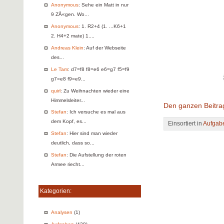
Anonymous
: Sehe ein Matt in nur
9 ZÅ«gen. Wo...
Anonymous
: 1. R2+4 (1. ...K6+1
2. H4+2 mate) 1....
Andreas Klein
: Auf der Webseite
des...
Le Tam
: d7=f8 f8=e6 e6=g7 f5=f9
g7=e8 f9=e9...
quirl
: Zu Weihnachten wieder eine
Himmelsleiter...
Den ganzen Beitra
Stefan
: Ich versuche es mal aus
dem Kopf, es...
Einsortiert in
Aufgab
Stefan
: Hier sind man wieder
deutlich, dass so...
Stefan
: Die Aufstellung der roten
Armee riecht...
Kategorien:
Analysen
(1)