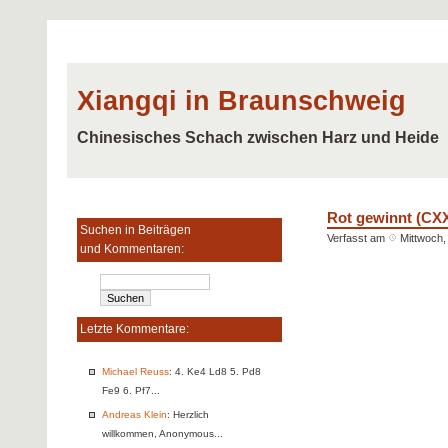
Xiangqi in Braunschweig
Chinesisches Schach zwischen Harz und Heide
Rot gewinnt (CX
Suchen in Beiträgen
Verfasst am
Mittwoch,
und Kommentaren:
Letzte Kommentare:
Michael Reuss
: 4. Ke4 Ld8 5. Pd8
Fe9 6. Pf7...
Andreas Klein
: Herzlich
willkommen, Anonymous...