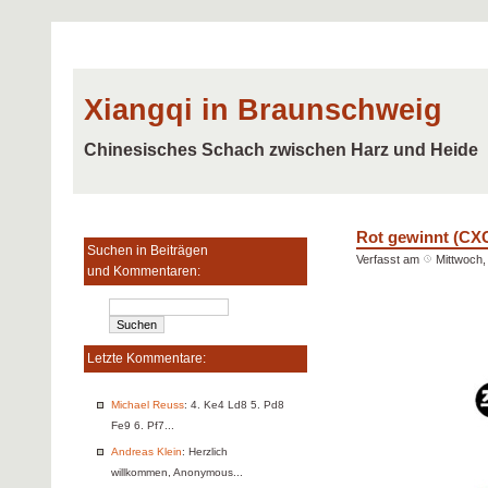
Xiangqi in Braunschweig
Chinesisches Schach zwischen Harz und Heide
Rot gewinnt (CX
Suchen in Beiträgen
Verfasst am
Mittwoch,
und Kommentaren:
Letzte Kommentare:
Michael Reuss
: 4. Ke4 Ld8 5. Pd8
Fe9 6. Pf7...
Andreas Klein
: Herzlich
willkommen, Anonymous...