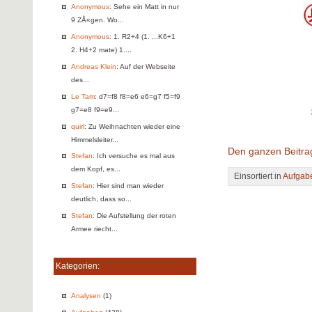
Anonymous
: Sehe ein Matt in nur
9 ZÅ«gen. Wo...
Anonymous
: 1. R2+4 (1. ...K6+1
2. H4+2 mate) 1....
Andreas Klein
: Auf der Webseite
des...
Le Tam
: d7=f8 f8=e6 e6=g7 f5=f9
g7=e8 f9=e9...
quirl
: Zu Weihnachten wieder eine
Himmelsleiter...
Den ganzen Beitra
Stefan
: Ich versuche es mal aus
dem Kopf, es...
Einsortiert in
Aufgab
Stefan
: Hier sind man wieder
deutlich, dass so...
Stefan
: Die Aufstellung der roten
Armee riecht...
Kategorien:
Analysen
(1)