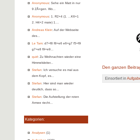
Anonymous
: Sehe ein Matt in nur
9 ZÅ«gen. Wo...
Anonymous
: 1. R2+4 (1. ...K6+1
2. H4+2 mate) 1....
Andreas Klein
: Auf der Webseite
des...
Le Tam
: d7=f8 f8=e6 e6=g7 f5=f9
g7=e8 f9=e9...
quirl
: Zu Weihnachten wieder eine
Himmelsleiter...
Den ganzen Beitra
Stefan
: Ich versuche es mal aus
dem Kopf, es...
Einsortiert in
Aufgab
Stefan
: Hier sind man wieder
deutlich, dass so...
Stefan
: Die Aufstellung der roten
Armee riecht...
Kategorien:
Analysen
(1)