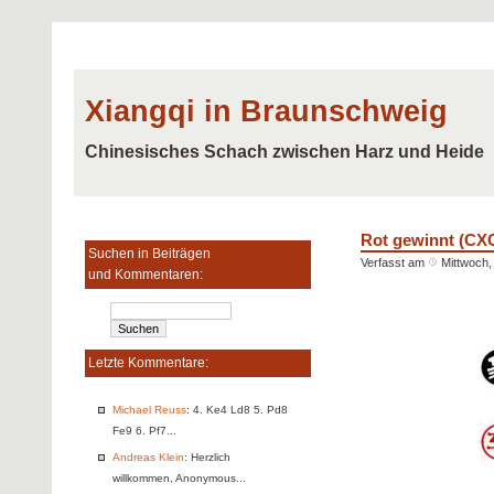
Xiangqi in Braunschweig
Chinesisches Schach zwischen Harz und Heide
Rot gewinnt (CX
Suchen in Beiträgen
Verfasst am
Mittwoch,
und Kommentaren:
Letzte Kommentare:
Michael Reuss
: 4. Ke4 Ld8 5. Pd8
Fe9 6. Pf7...
Andreas Klein
: Herzlich
willkommen, Anonymous...