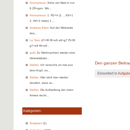
Anonymous
: Sehe ein Matt in nur
9 ZÅ«gen. Wo...
Anonymous
: 1. R2+4 (1. ...K6+1
2. H4+2 mate) 1....
Andreas Klein
: Auf der Webseite
des...
Le Tam
: d7=f8 f8=e6 e6=g7 f5=f9
g7=e8 f9=e9...
quirl
: Zu Weihnachten wieder eine
Himmelsleiter...
Den ganzen Beitra
Stefan
: Ich versuche es mal aus
dem Kopf, es...
Einsortiert in
Aufgab
Stefan
: Hier sind man wieder
deutlich, dass so...
Stefan
: Die Aufstellung der roten
Armee riecht...
Kategorien:
Analysen
(1)