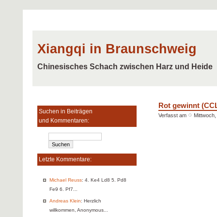
Xiangqi in Braunschweig
Chinesisches Schach zwischen Harz und Heide
Rot gewinnt (CCL
Suchen in Beiträgen
Verfasst am
Mittwoch,
und Kommentaren:
Letzte Kommentare:
Michael Reuss
: 4. Ke4 Ld8 5. Pd8
Fe9 6. Pf7...
Andreas Klein
: Herzlich
willkommen, Anonymous...