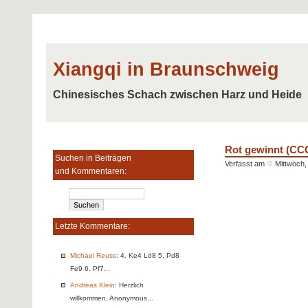
Xiangqi in Braunschweig
Chinesisches Schach zwischen Harz und Heide
Rot gewinnt (CC
Suchen in Beiträgen
Verfasst am
Mittwoch, 
und Kommentaren:
Letzte Kommentare:
Michael Reuss
: 4. Ke4 Ld8 5. Pd8
Fe9 6. Pf7...
Andreas Klein
: Herzlich
willkommen, Anonymous...