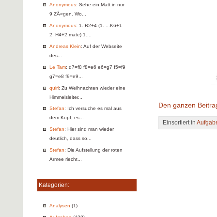
Anonymous
: Sehe ein Matt in nur
9 ZÅ«gen. Wo...
Anonymous
: 1. R2+4 (1. ...K6+1
2. H4+2 mate) 1....
Andreas Klein
: Auf der Webseite
des...
Le Tam
: d7=f8 f8=e6 e6=g7 f5=f9
g7=e8 f9=e9...
quirl
: Zu Weihnachten wieder eine
Himmelsleiter...
Den ganzen Beitra
Stefan
: Ich versuche es mal aus
dem Kopf, es...
Einsortiert in
Aufgab
Stefan
: Hier sind man wieder
deutlich, dass so...
Stefan
: Die Aufstellung der roten
Armee riecht...
Kategorien:
Analysen
(1)