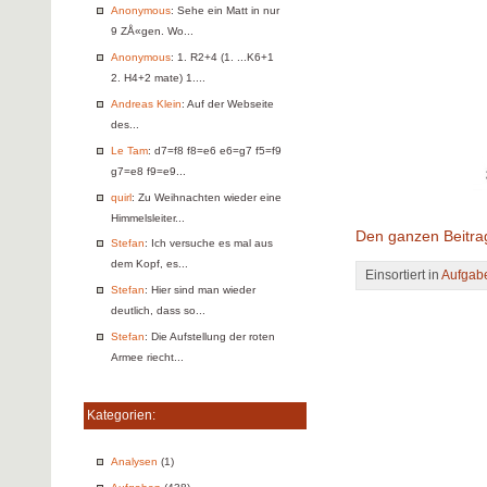
Anonymous
: Sehe ein Matt in nur
9 ZÅ«gen. Wo...
Anonymous
: 1. R2+4 (1. ...K6+1
2. H4+2 mate) 1....
Andreas Klein
: Auf der Webseite
des...
Le Tam
: d7=f8 f8=e6 e6=g7 f5=f9
g7=e8 f9=e9...
quirl
: Zu Weihnachten wieder eine
Himmelsleiter...
Den ganzen Beitra
Stefan
: Ich versuche es mal aus
dem Kopf, es...
Einsortiert in
Aufgab
Stefan
: Hier sind man wieder
deutlich, dass so...
Stefan
: Die Aufstellung der roten
Armee riecht...
Kategorien:
Analysen
(1)