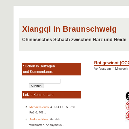
Xiangqi in Braunschweig
Chinesisches Schach zwischen Harz und Heide
Rot gewinnt (CC
Suchen in Beiträgen
Verfasst am
Mittwoch, 
und Kommentaren:
Letzte Kommentare:
Michael Reuss
: 4. Ke4 Ld8 5. Pd8
Fe9 6. Pf7...
Andreas Klein
: Herzlich
willkommen, Anonymous...