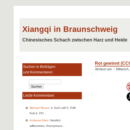
Xiangqi in Braunschweig
Chinesisches Schach zwischen Harz und Heide
Rot gewinnt (CC
Suchen in Beiträgen
Verfasst am
Mittwoch, 
und Kommentaren:
Letzte Kommentare:
Michael Reuss
: 4. Ke4 Ld8 5. Pd8
Fe9 6. Pf7...
Andreas Klein
: Herzlich
willkommen, Anonymous...