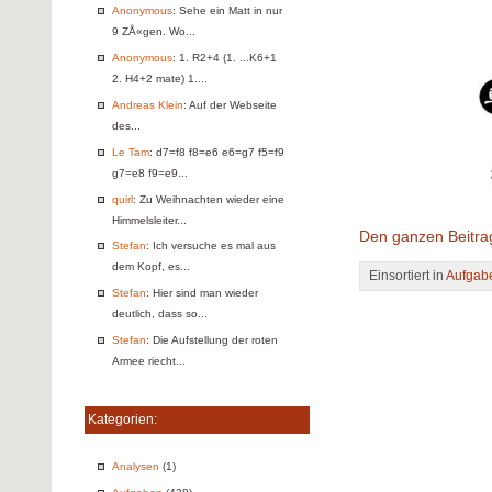
Anonymous
: Sehe ein Matt in nur
9 ZÅ«gen. Wo...
Anonymous
: 1. R2+4 (1. ...K6+1
2. H4+2 mate) 1....
Andreas Klein
: Auf der Webseite
des...
Le Tam
: d7=f8 f8=e6 e6=g7 f5=f9
g7=e8 f9=e9...
quirl
: Zu Weihnachten wieder eine
Himmelsleiter...
Den ganzen Beitra
Stefan
: Ich versuche es mal aus
dem Kopf, es...
Einsortiert in
Aufgab
Stefan
: Hier sind man wieder
deutlich, dass so...
Stefan
: Die Aufstellung der roten
Armee riecht...
Kategorien:
Analysen
(1)