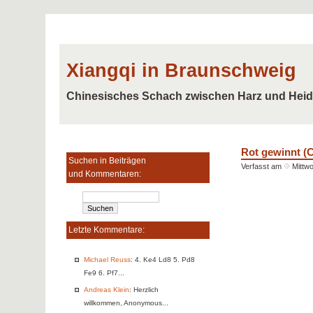
Xiangqi in Braunschweig
Chinesisches Schach zwischen Harz und Hei
Rot gewinnt (
Suchen in Beiträgen
Verfasst am
Mittw
und Kommentaren:
Letzte Kommentare:
Michael Reuss
: 4. Ke4 Ld8 5. Pd8
Fe9 6. Pf7...
Andreas Klein
: Herzlich
willkommen, Anonymous...