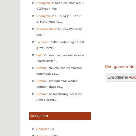
Anonymous
: Sehe ein Matt in nur
9 ZÅ«gen. Wo...
Anonymous
: 1. R2+4 (1. ...K6+1
2. H4+2 mate) 1....
Andreas Klein
: Auf der Webseite
des...
Le Tam
: d7=f8 f8=e6 e6=g7 f5=f9
g7=e8 f9=e9...
quirl
: Zu Weihnachten wieder eine
Himmelsleiter...
Den ganzen Beit
Stefan
: Ich versuche es mal aus
dem Kopf, es...
Einsortiert in
Auf
Stefan
: Hier sind man wieder
deutlich, dass so...
Stefan
: Die Aufstellung der roten
Armee riecht...
Kategorien:
Analysen
(1)