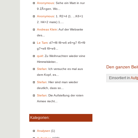
Anonymous
: Sehe ein Matt in nur
9 ZÅ«gen. Wo...
Anonymous
: 1. R2+4 (1. ...K6+1
2. H4+2 mate) 1....
Andreas Klein
: Auf der Webseite
des...
Le Tam
: d7=f8 f8=e6 e6=g7 f5=f9
g7=e8 f9=e9...
quirl
: Zu Weihnachten wieder eine
Himmelsleiter...
Den ganzen Beit
Stefan
: Ich versuche es mal aus
dem Kopf, es...
Einsortiert in
Auf
Stefan
: Hier sind man wieder
deutlich, dass so...
Stefan
: Die Aufstellung der roten
Armee riecht...
Kategorien:
Analysen
(1)