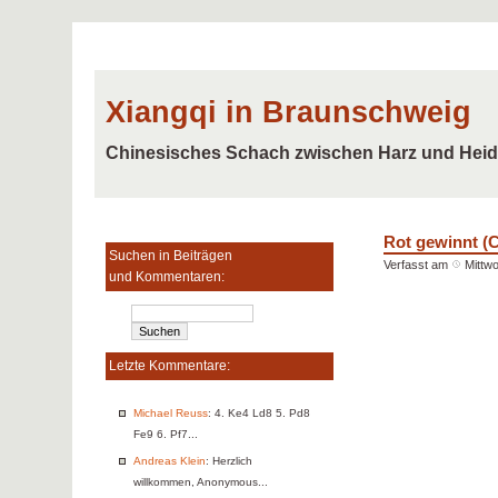
Xiangqi in Braunschweig
Chinesisches Schach zwischen Harz und Hei
Rot gewinnt (
Suchen in Beiträgen
Verfasst am
Mittwo
und Kommentaren:
Letzte Kommentare:
Michael Reuss
: 4. Ke4 Ld8 5. Pd8
Fe9 6. Pf7...
Andreas Klein
: Herzlich
willkommen, Anonymous...