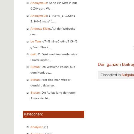
Anonymous
: Sehe ein Matt in nur
9 ZÅ«gen. Wo...
Anonymous
: 1. R2+4 (1. ...K6+1
2. H4+2 mate) 1....
Andreas Klein
: Auf der Webseite
des...
Le Tam
: d7=f8 f8=e6 e6=g7 f5=f9
g7=e8 f9=e9...
quirl
: Zu Weihnachten wieder eine
Himmelsleiter...
Den ganzen Beitra
Stefan
: Ich versuche es mal aus
dem Kopf, es...
Einsortiert in
Aufgab
Stefan
: Hier sind man wieder
deutlich, dass so...
Stefan
: Die Aufstellung der roten
Armee riecht...
Kategorien:
Analysen
(1)