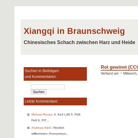
Xiangqi in Braunschweig
Chinesisches Schach zwischen Harz und Heide
Rot gewinnt (C
Suchen in Beiträgen
Verfasst am
Mittwoch, 
und Kommentaren:
Letzte Kommentare:
Michael Reuss
: 4. Ke4 Ld8 5. Pd8
Fe9 6. Pf7...
Andreas Klein
: Herzlich
willkommen, Anonymous...