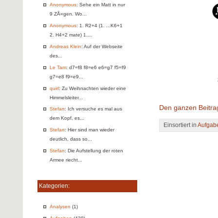
Anonymous
: Sehe ein Matt in nur
9 ZÅ«gen. Wo...
Anonymous
: 1. R2+4 (1. ...K6+1
2. H4+2 mate) 1....
Andreas Klein
: Auf der Webseite
des...
Le Tam
: d7=f8 f8=e6 e6=g7 f5=f9
g7=e8 f9=e9...
quirl
: Zu Weihnachten wieder eine
Himmelsleiter...
Den ganzen Beitra
Stefan
: Ich versuche es mal aus
dem Kopf, es...
Einsortiert in
Aufgab
Stefan
: Hier sind man wieder
deutlich, dass so...
Stefan
: Die Aufstellung der roten
Armee riecht...
Kategorien:
Analysen
(1)