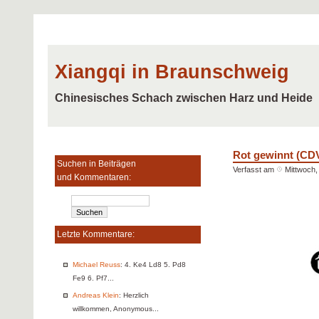
Xiangqi in Braunschweig
Chinesisches Schach zwischen Harz und Heide
Rot gewinnt (CDV
Suchen in Beiträgen
Verfasst am
Mittwoch,
und Kommentaren:
Letzte Kommentare:
Michael Reuss
: 4. Ke4 Ld8 5. Pd8
Fe9 6. Pf7...
Andreas Klein
: Herzlich
willkommen, Anonymous...