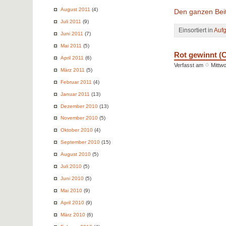
August 2011
(4)
Den ganzen Beit
Juli 2011
(9)
Einsortiert in
Auf
Juni 2011
(7)
Mai 2011
(5)
Rot gewinnt (
April 2011
(6)
Verfasst am
Mittw
März 2011
(5)
Februar 2011
(4)
Januar 2011
(13)
Dezember 2010
(13)
November 2010
(5)
Oktober 2010
(4)
September 2010
(15)
August 2010
(5)
Juli 2010
(5)
Juni 2010
(5)
Mai 2010
(9)
April 2010
(9)
März 2010
(6)