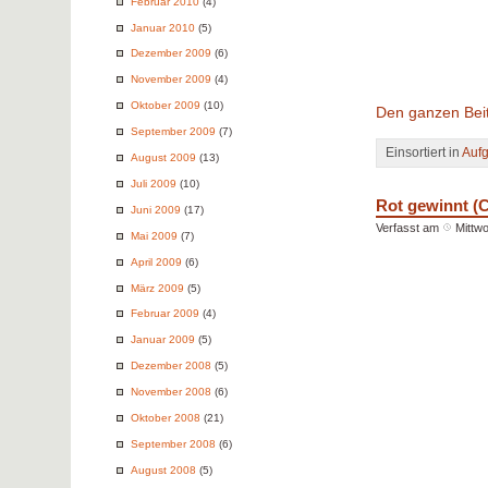
Februar 2010
(4)
Januar 2010
(5)
Dezember 2009
(6)
November 2009
(4)
Oktober 2009
(10)
Den ganzen Beit
September 2009
(7)
Einsortiert in
Auf
August 2009
(13)
Juli 2009
(10)
Rot gewinnt 
Juni 2009
(17)
Verfasst am
Mittwo
Mai 2009
(7)
April 2009
(6)
März 2009
(5)
Februar 2009
(4)
Januar 2009
(5)
Dezember 2008
(5)
November 2008
(6)
Oktober 2008
(21)
September 2008
(6)
August 2008
(5)