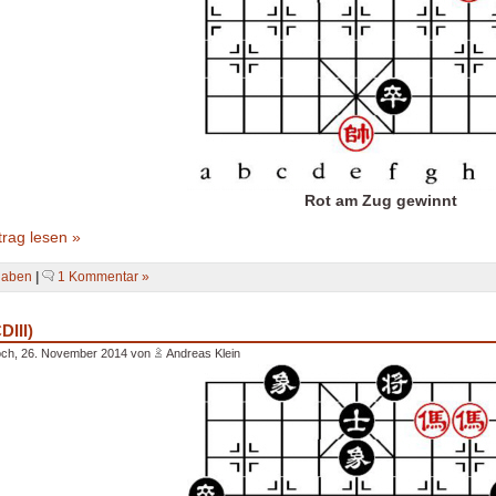
Rot am Zug gewinnt
rag lesen »
gaben
|
1 Kommentar »
DIII)
och, 26. November 2014 von
Andreas Klein