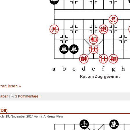
Rot am Zug gewinnt
rag lesen »
gaben
|
3 Kommentare »
DII)
och, 19. November 2014 von
Andreas Klein