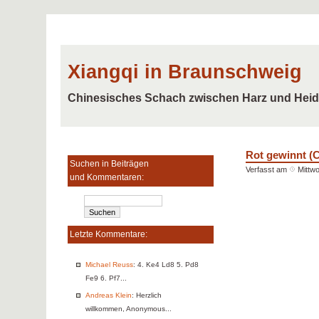
Xiangqi in Braunschweig
Chinesisches Schach zwischen Harz und Hei
Rot gewinnt (
Suchen in Beiträgen
Verfasst am
Mittw
und Kommentaren:
Letzte Kommentare:
Michael Reuss
: 4. Ke4 Ld8 5. Pd8
Fe9 6. Pf7...
Andreas Klein
: Herzlich
willkommen, Anonymous...