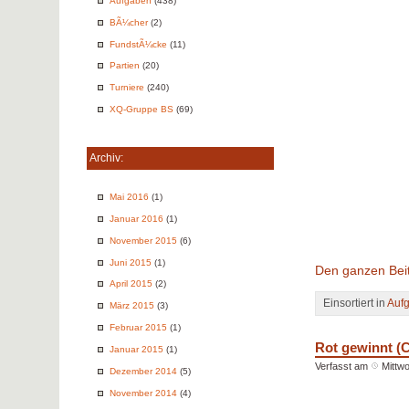
Aufgaben
(438)
BÃ¼cher
(2)
FundstÃ¼cke
(11)
Partien
(20)
Turniere
(240)
XQ-Gruppe BS
(69)
Archiv:
Mai 2016
(1)
Januar 2016
(1)
November 2015
(6)
Juni 2015
(1)
Den ganzen Beit
April 2015
(2)
Einsortiert in
Auf
März 2015
(3)
Februar 2015
(1)
Rot gewinnt (C
Januar 2015
(1)
Verfasst am
Mittw
Dezember 2014
(5)
November 2014
(4)