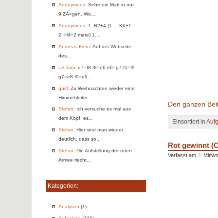
Anonymous
: Sehe ein Matt in nur
9 ZÅ«gen. Wo...
Anonymous
: 1. R2+4 (1. ...K6+1
2. H4+2 mate) 1....
Andreas Klein
: Auf der Webseite
des...
Le Tam
: d7=f8 f8=e6 e6=g7 f5=f9
g7=e8 f9=e9...
quirl
: Zu Weihnachten wieder eine
Himmelsleiter...
Den ganzen Beit
Stefan
: Ich versuche es mal aus
dem Kopf, es...
Einsortiert in
Auf
Stefan
: Hier sind man wieder
deutlich, dass so...
Rot gewinnt (C
Stefan
: Die Aufstellung der roten
Verfasst am
Mittw
Armee riecht...
Kategorien:
Analysen
(1)