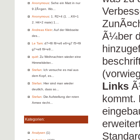
Anonymous
: Sehe ein Matt in nur
Verbess
9 ZÅ«gen. Wo...
Anonymous
: 1. R2+4 (1. ...K6+1
ZunÃ¤ch
2. H4+2 mate) 1....
Andreas Klein
: Auf der Webseite
Ã¼ber d
des...
Le Tam
: d7=f8 f8=e6 e6=g7 f5=f9
hinzuge
g7=e8 f9=e9...
quirl
: Zu Weihnachten wieder eine
beschrif
Himmelsleiter...
(vorwie
Stefan
: Ich versuche es mal aus
dem Kopf, es...
Links
Ã¼
Stefan
: Hier sind man wieder
deutlich, dass so...
kommt. 
Stefan
: Die Aufstellung der roten
Armee riecht...
eingeba
Kategorien:
erweiter
Standard
Analysen
(1)