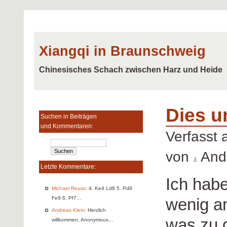
Xiangqi in Braunschweig
Chinesisches Schach zwischen Harz und Heide
Dies u
Suchen in Beiträgen
und Kommentaren:
Verfasst
von
Andr
Letzte Kommentare:
Ich habe
Michael Reuss
: 4. Ke4 Ld8 5. Pd8
wenig an
Fe9 6. Pf7...
Andreas Klein
: Herzlich
was zu 
willkommen, Anonymous...