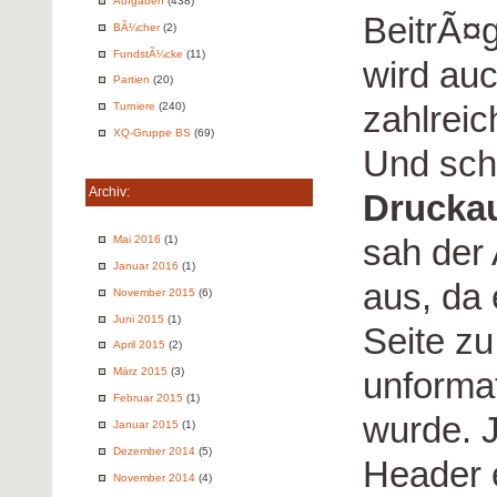
Aufgaben
(438)
BeitrÃ¤g
BÃ¼cher
(2)
FundstÃ¼cke
(11)
wird auc
Partien
(20)
zahlrei
Turniere
(240)
XQ-Gruppe BS
(69)
Und schl
Archiv:
Drucka
sah der
Mai 2016
(1)
Januar 2016
(1)
aus, da 
November 2015
(6)
Juni 2015
(1)
Seite z
April 2015
(2)
unforma
März 2015
(3)
Februar 2015
(1)
wurde. 
Januar 2015
(1)
Dezember 2014
(5)
Header e
November 2014
(4)