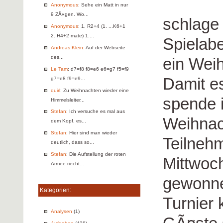
Anonymous
: Sehe ein Matt in nur
9 ZÅ«gen. Wo...
schlage 
Anonymous
: 1. R2+4 (1. ...K6+1
2. H4+2 mate) 1....
Spielab
Andreas Klein
: Auf der Webseite
des...
ein Weih
Le Tam
: d7=f8 f8=e6 e6=g7 f5=f9
Damit es
g7=e8 f9=e9...
quirl
: Zu Weihnachten wieder eine
spende 
Himmelsleiter...
Stefan
: Ich versuche es mal aus
Weihnac
dem Kopf, es...
Stefan
: Hier sind man wieder
Teilneh
deutlich, dass so...
Stefan
: Die Aufstellung der roten
Mittwoc
Armee riecht...
gewonne
Kategorien:
Turnier
Analysen
(1)