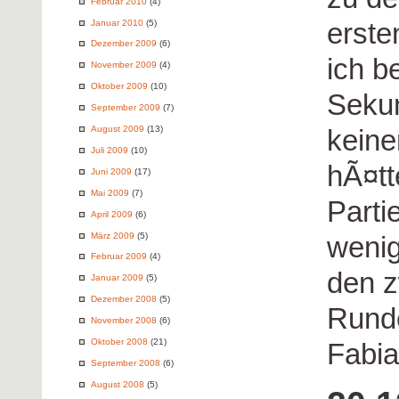
Februar 2010
(4)
erste
Januar 2010
(5)
Dezember 2009
(6)
ich b
November 2009
(4)
Oktober 2009
(10)
Sekun
September 2009
(7)
August 2009
(13)
keine
Juli 2009
(10)
hÃ¤tt
Juni 2009
(17)
Mai 2009
(7)
Parti
April 2009
(6)
März 2009
(5)
wenig
Februar 2009
(4)
den z
Januar 2009
(5)
Dezember 2008
(5)
Runde
November 2008
(6)
Oktober 2008
(21)
Fabia
September 2008
(6)
August 2008
(5)