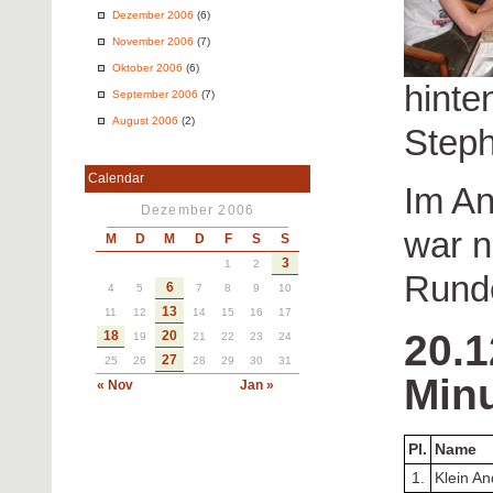
Dezember 2006
(6)
November 2006
(7)
Oktober 2006
(6)
hinte
September 2006
(7)
August 2006
(2)
Step
Calendar
Im An
Dezember 2006
war n
M
D
M
D
F
S
S
3
1
2
Rund
6
4
5
7
8
9
10
13
11
12
14
15
16
17
20.1
18
20
19
21
22
23
24
27
25
26
28
29
30
31
Min
« Nov
Jan »
Pl.
Name
1.
Klein A