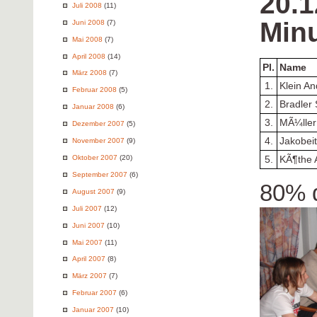
20.1
Juli 2008
(11)
Min
Juni 2008
(7)
Mai 2008
(7)
April 2008
(14)
Pl.
Name
März 2008
(7)
1.
Klein A
Februar 2008
(5)
2.
Bradler
Januar 2008
(6)
3.
MÃ¼ller
Dezember 2007
(5)
4.
Jakobei
November 2007
(9)
Oktober 2007
(20)
5.
KÃ¶the 
September 2007
(6)
80% d
August 2007
(9)
Juli 2007
(12)
Juni 2007
(10)
Mai 2007
(11)
April 2007
(8)
März 2007
(7)
Februar 2007
(6)
Januar 2007
(10)