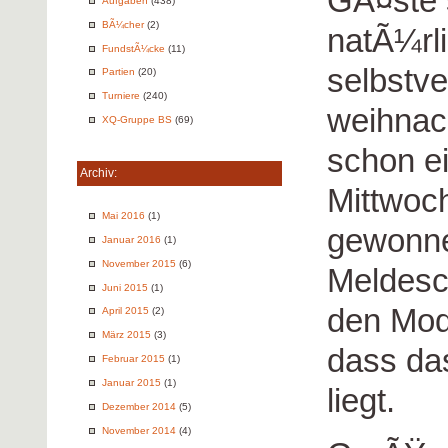
GÃ¤ste 
Aufgaben
(438)
BÃ¼cher
(2)
natÃ¼rli
FundstÃ¼cke
(11)
selbstv
Partien
(20)
Turniere
(240)
weihnac
XQ-Gruppe BS
(69)
schon e
Archiv:
Mittwoc
Mai 2016
(1)
gewonne
Januar 2016
(1)
November 2015
(6)
Meldesc
Juni 2015
(1)
den Mod
April 2015
(2)
März 2015
(3)
dass da
Februar 2015
(1)
Januar 2015
(1)
liegt.
Dezember 2014
(5)
November 2014
(4)