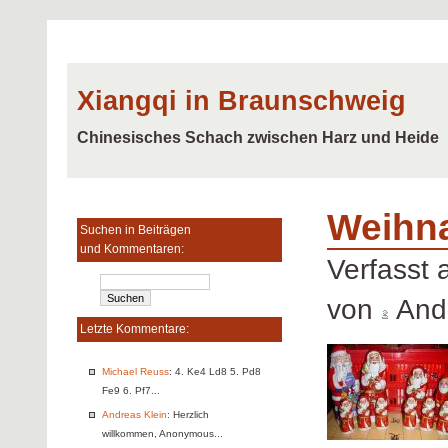
Xiangqi in Braunschweig
Chinesisches Schach zwischen Harz und Heide
Weihna
Suchen in Beiträgen
und Kommentaren:
Verfasst
von
Andr
Letzte Kommentare:
Michael Reuss
: 4. Ke4 Ld8 5. Pd8
Fe9 6. Pf7...
Andreas Klein
: Herzlich
willkommen, Anonymous...