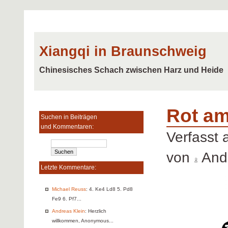
Xiangqi in Braunschweig
Chinesisches Schach zwischen Harz und Heide
Rot am 
Suchen in Beiträgen
und Kommentaren:
Verfasst
von
Andr
Letzte Kommentare:
Michael Reuss
: 4. Ke4 Ld8 5. Pd8
Fe9 6. Pf7...
Andreas Klein
: Herzlich
willkommen, Anonymous...