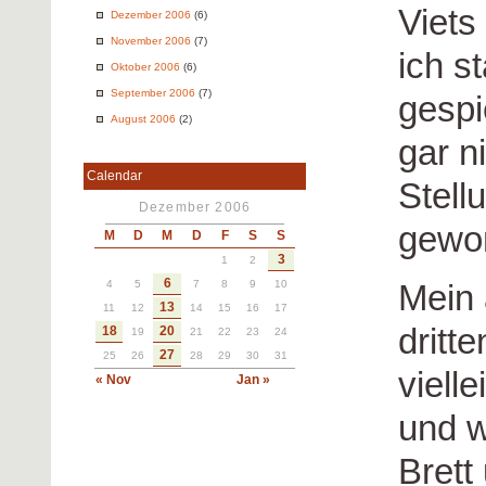
Viets
Dezember 2006
(6)
November 2006
(7)
ich s
Oktober 2006
(6)
September 2006
(7)
gespi
August 2006
(2)
gar ni
Calendar
Stell
Dezember 2006
gewon
M
D
M
D
F
S
S
3
1
2
6
Mein 
4
5
7
8
9
10
13
11
12
14
15
16
17
dritt
18
20
19
21
22
23
24
27
25
26
28
29
30
31
viell
« Nov
Jan »
und w
Brett