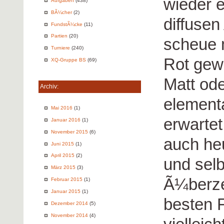
wieder e
Aufgaben
(438)
BÃ¼cher
(2)
diffusen
FundstÃ¼cke
(11)
Partien
(20)
scheue 
Turniere
(240)
Rot gewi
XQ-Gruppe BS
(69)
Matt ode
Archiv:
element
Mai 2016
(1)
erwartet
Januar 2016
(1)
November 2015
(6)
auch he
Juni 2015
(1)
April 2015
(2)
und selb
März 2015
(3)
Ã¼berze
Februar 2015
(1)
Januar 2015
(1)
besten F
Dezember 2014
(5)
November 2014
(4)