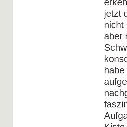
erke
jetzt
nicht
aber 
Schwa
konso
habe
aufg
nachg
faszi
Aufga
Kiste