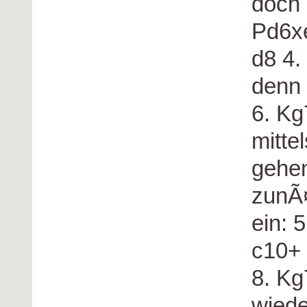
doch 
Pd6x
d8 4. 
denn 
6. K
mitte
gehen
zunÃ¤
ein: 
c10+
8. Kg
wiede