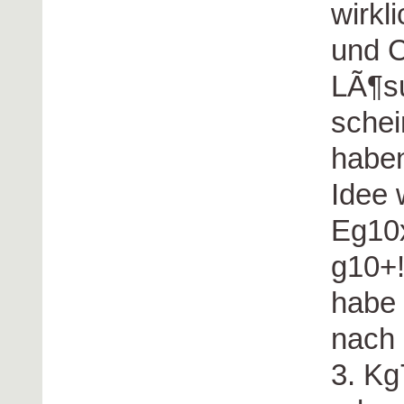
wirkl
und C
LÃ¶su
sche
haben
Idee 
Eg10x
g10+!
habe 
nach 
3. Kg