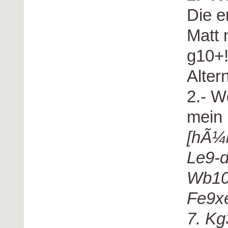
Die e
Matt 
g10+!
Alter
2.- W
mein 
[hÃ¼b
Le9-
Wb10
Fe9xe
7. Kg