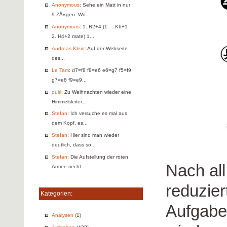
Anonymous
: Sehe ein Matt in nur
9 ZÅ«gen. Wo...
Anonymous
: 1. R2+4 (1. ...K6+1
2. H4+2 mate) 1....
Andreas Klein
: Auf der Webseite
des...
Le Tam
: d7=f8 f8=e6 e6=g7 f5=f9
g7=e8 f9=e9...
quirl
: Zu Weihnachten wieder eine
Himmelsleiter...
Stefan
: Ich versuche es mal aus
dem Kopf, es...
Stefan
: Hier sind man wieder
deutlich, dass so...
Stefan
: Die Aufstellung der roten
Nach all
Armee riecht...
reduzier
Kategorien:
Aufgaben
Analysen
(1)