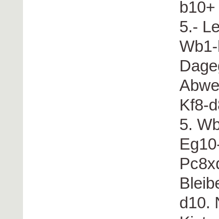
b10+
5.- L
Wb1-
Dageg
Abweh
Kf8-d
5. W
Eg10
Pc8x
Bleib
d10. 