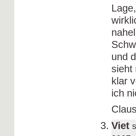
Lage,
wirkl
nahel
Schwa
und d
sieht
klar v
ich ni
Clau
Viet