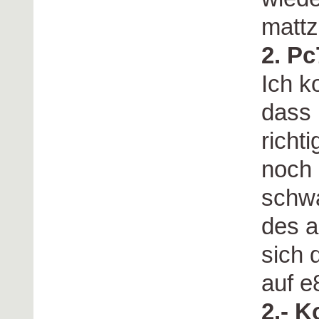
mattz
2. Pc
Ich k
dass 
richt
noch 
schwa
des a
sich 
auf e
2.- K