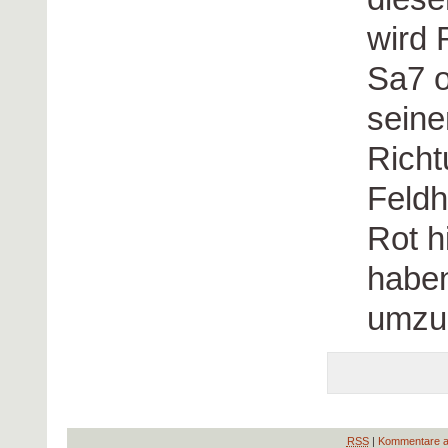
wird 
Sa7 o
seine
Richt
Feldh
Rot h
haben
umzu
RSS
|
Kommentare a