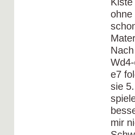
Kiste
ohne
schon
Mater
Nach 
Wd4-
e7 fo
sie 5
spiel
besse
mir n
Schwa