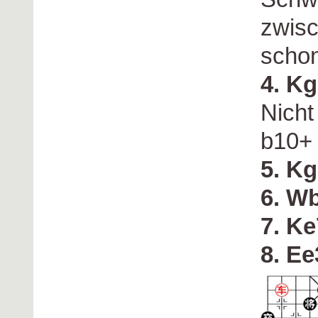
zwisc
schon
4. K
Nicht
b10+ 
5. K
6. W
7. K
8. E