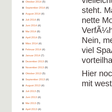
vielleic
Oktober 2014
(5)
steht. 
September 2014
(4)
August 2014
(4)
nette Mo
Juli 2014
(6)
Juni 2014
(4)
VerfÃ¼h
Mai 2014
(6)
Nein, me
April 2014
(5)
März 2014
(4)
viel Sp
Februar 2014
(4)
Januar 2014
(7)
vorteilh
Dezember 2013
(9)
November 2013
(9)
Hier no
Oktober 2013
(5)
September 2013
(4)
mit wes
August 2013
(4)
Juli 2013
(5)
Juni 2013
(4)
Mai 2013
(5)
April 2013
(4)