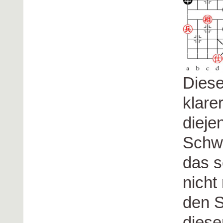
Diese
klare
dieje
Schwa
das s
nicht
den S
diese