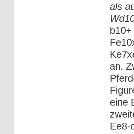
als a
Wd10
b10+
Fe10
Ke7xe
an. Z
Pferd
Figur
eine 
zweit
Ee8-c