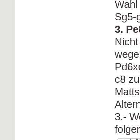
Wahl 
Sg5-
3. P
Nicht
wegen
Pd6xc
c8 z
Matts
Alter
3.- W
folge