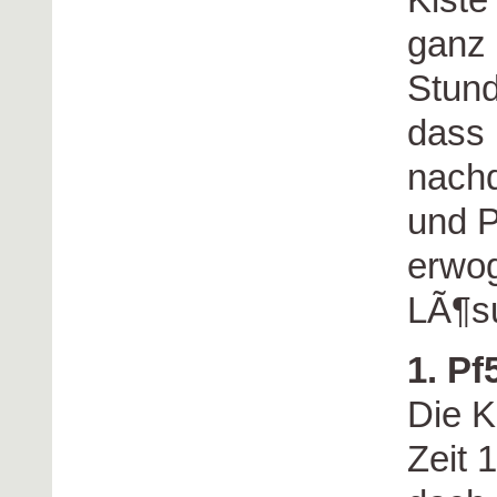
ganz 
Stund
dass 
nach
und P
erwog
LÃ¶s
1. P
Die K
Zeit 