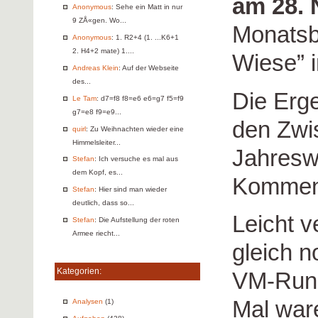
am 28. 
Anonymous
: Sehe ein Matt in nur
9 ZÅ«gen. Wo...
Monatsbl
Anonymous
: 1. R2+4 (1. ...K6+1
2. H4+2 mate) 1....
Wiese” 
Andreas Klein
: Auf der Webseite
des...
Die Erg
Le Tam
: d7=f8 f8=e6 e6=g7 f5=f9
g7=e8 f9=e9...
den Zwi
quirl
: Zu Weihnachten wieder eine
Himmelsleiter...
Jahreswe
Stefan
: Ich versuche es mal aus
dem Kopf, es...
Kommen
Stefan
: Hier sind man wieder
deutlich, dass so...
Leicht v
Stefan
: Die Aufstellung der roten
Armee riecht...
gleich n
Kategorien:
VM-Rund
Mal war
Analysen
(1)