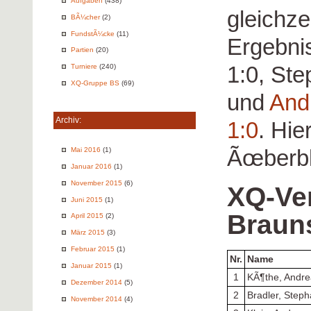
Aufgaben
(438)
gleichze
BÃ¼cher
(2)
FundstÃ¼cke
(11)
Ergebni
Partien
(20)
1:0, St
Turniere
(240)
XQ-Gruppe BS
(69)
und
And
Archiv:
1:0
. Hie
Ãœberbl
Mai 2016
(1)
Januar 2016
(1)
November 2015
(6)
XQ-Ve
Juni 2015
(1)
Braun
April 2015
(2)
März 2015
(3)
Februar 2015
(1)
Nr.
Name
Januar 2015
(1)
1
KÃ¶the, Andre
Dezember 2014
(5)
2
Bradler, Step
November 2014
(4)