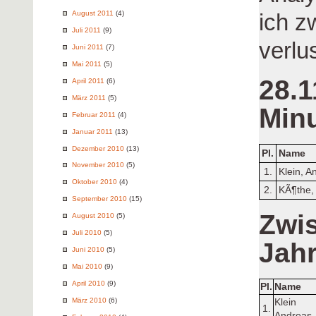
ich z
August 2011
(4)
Juli 2011
(9)
verlu
Juni 2011
(7)
Mai 2011
(5)
28.1
April 2011
(6)
März 2011
(5)
Min
Februar 2011
(4)
Januar 2011
(13)
Dezember 2010
(13)
Pl.
Name
November 2010
(5)
1.
Klein, A
Oktober 2010
(4)
2.
KÃ¶the,
September 2010
(15)
Zwi
August 2010
(5)
Juli 2010
(5)
Jah
Juni 2010
(5)
Mai 2010
(9)
April 2010
(9)
Pl.
Name
März 2010
(6)
Klein
1.
Andreas