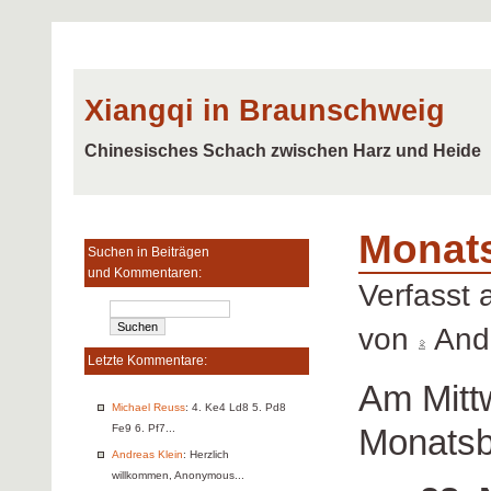
Xiangqi in Braunschweig
Chinesisches Schach zwischen Harz und Heide
Monats
Suchen in Beiträgen
und Kommentaren:
Verfasst
von
Andr
Letzte Kommentare:
Am Mittw
Michael Reuss
: 4. Ke4 Ld8 5. Pd8
Monatsbl
Fe9 6. Pf7...
Andreas Klein
: Herzlich
willkommen, Anonymous...