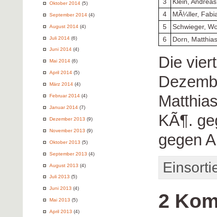
3
Klein, Andreas
Oktober 2014
(5)
4
MÃ¼ller, Fabi
September 2014
(4)
5
Schwieger, Wo
August 2014
(4)
Juli 2014
(6)
6
Dorn, Matthia
Juni 2014
(4)
Die vier
Mai 2014
(6)
April 2014
(5)
Dezembe
März 2014
(4)
Matthia
Februar 2014
(4)
Januar 2014
(7)
KÃ¶. ge
Dezember 2013
(9)
November 2013
(9)
gegen A
Oktober 2013
(5)
September 2013
(4)
Einsorti
August 2013
(4)
Juli 2013
(5)
Juni 2013
(4)
2 Kom
Mai 2013
(5)
April 2013
(4)