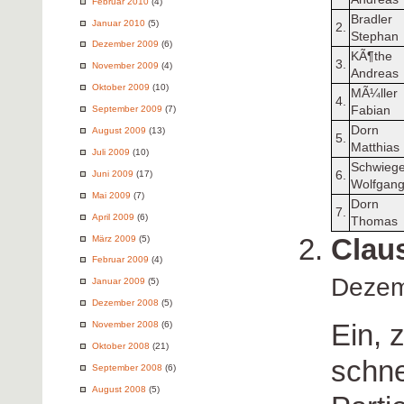
Februar 2010
(4)
Bradler
Januar 2010
(5)
2.
Stephan
Dezember 2009
(6)
KÃ¶the
3.
November 2009
(4)
Andreas
Oktober 2009
(10)
MÃ¼ller
4.
Fabian
September 2009
(7)
Dorn
August 2009
(13)
5.
Matthias
Juli 2009
(10)
Schwiege
6.
Juni 2009
(17)
Wolfgan
Mai 2009
(7)
Dorn
7.
April 2009
(6)
Thomas
Clau
März 2009
(5)
Februar 2009
(4)
Dezem
Januar 2009
(5)
Dezember 2008
(5)
Ein, 
November 2008
(6)
Oktober 2008
(21)
schne
September 2008
(6)
August 2008
(5)