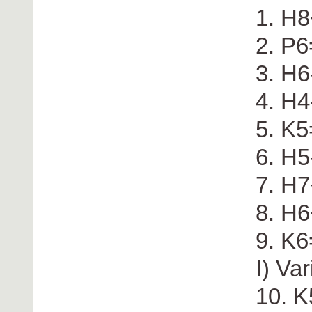
1. H
2. P
3. H6
4. H4
5. K
6. H5
7. H7
8. H
9. K6
I) Var
10. K