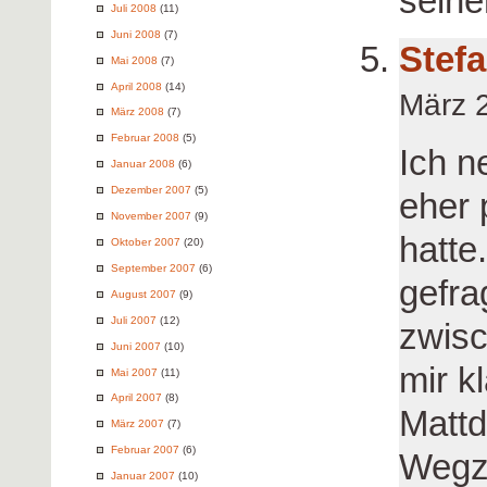
seine
Juli 2008
(11)
Juni 2008
(7)
Stef
Mai 2008
(7)
April 2008
(14)
März 
März 2008
(7)
Februar 2008
(5)
Ich n
Januar 2008
(6)
Dezember 2007
(5)
eher
November 2007
(9)
hatte
Oktober 2007
(20)
September 2007
(6)
gefra
August 2007
(9)
Juli 2007
(12)
zwisc
Juni 2007
(10)
mir k
Mai 2007
(11)
April 2007
(8)
Mattd
März 2007
(7)
Februar 2007
(6)
Wegz
Januar 2007
(10)