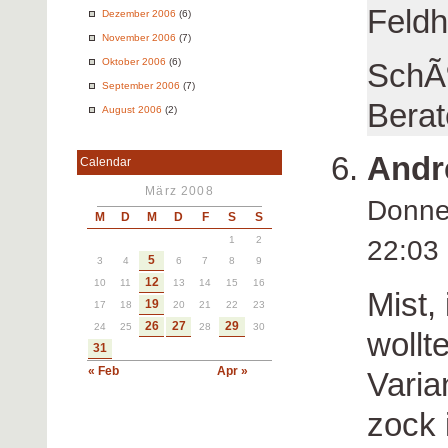
Feldh
Dezember 2006
(6)
November 2006
(7)
Oktober 2006
(6)
SchÃ
September 2006
(7)
Berat
August 2006
(2)
Andr
Calendar
März 2008
Donne
M
D
M
D
F
S
S
1
2
22:0
5
3
4
6
7
8
9
12
10
11
13
14
15
16
Mist,
19
17
18
20
21
22
23
26
27
29
24
25
28
30
wollt
31
« Feb
Apr »
Varia
zock 