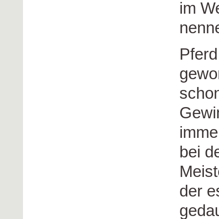
im W
nenn
Pferd
gewon
schon
Gewin
immer
bei d
Meist
der e
gedau