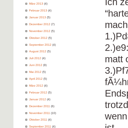
Ich z
März 2013
(4)
“hart
Februar 2013
(4)
Januar 2013
(5)
mach
Dezember 2012
(7)
November 2012
(5)
1.)Pd
Oktober 2012
(5)
2.)e9
September 2012
(4)
August 2012
(5)
matt 
Juli 2012
(4)
Juni 2012
(9)
3.)Pf
Mai 2012
(5)
fÃ¼h
April 2012
(5)
März 2012
(4)
Endsp
Februar 2012
(5)
Januar 2012
(4)
trotz
Dezember 2011
(6)
wenn 
November 2011
(10)
Oktober 2011
(4)
ist……
September 2011
(4)