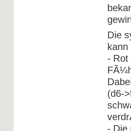
beka
gewin
Die s
kann 
- Rot
FÃ¼h
Dabei
(d6->
schw
verd
- Die