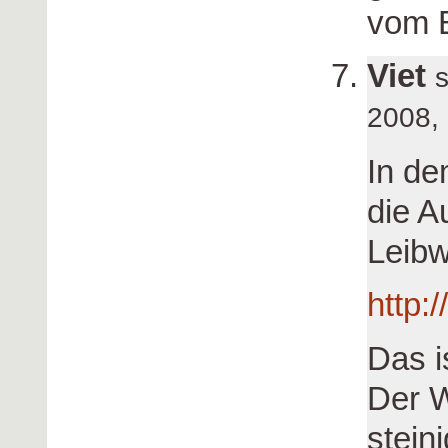
vom B
Viet
2008,
In de
die A
Leibw
http:
Das i
Der W
stein