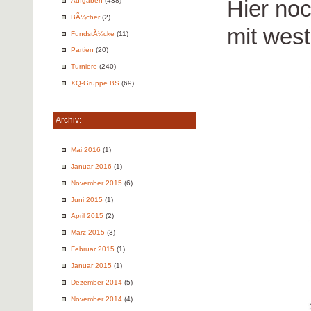
Hier no
Aufgaben
(438)
BÃ¼cher
(2)
mit wes
FundstÃ¼cke
(11)
Partien
(20)
Turniere
(240)
XQ-Gruppe BS
(69)
Archiv:
Mai 2016
(1)
Januar 2016
(1)
November 2015
(6)
Juni 2015
(1)
April 2015
(2)
März 2015
(3)
Februar 2015
(1)
Januar 2015
(1)
Dezember 2014
(5)
November 2014
(4)