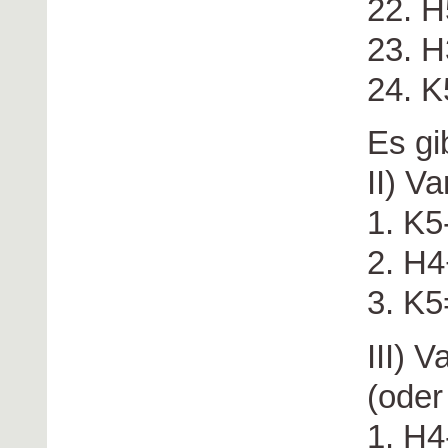
22. 
23. 
24. K5
Es gi
II) Va
1. K5
2. H4
3. K5
III) V
(oder
1. H4