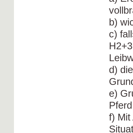
vollb
b) wi
c) fa
H2+3,
Leib
d) di
Grund
e) Gr
Pferd
f) Mi
Situa