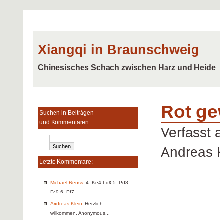
Xiangqi in Braunschweig
Chinesisches Schach zwischen Harz und Heide
Rot ge
Suchen in Beiträgen
und Kommentaren:
Verfasst
Andreas 
Letzte Kommentare:
Michael Reuss
: 4. Ke4 Ld8 5. Pd8
Fe9 6. Pf7...
Andreas Klein
: Herzlich
willkommen, Anonymous...