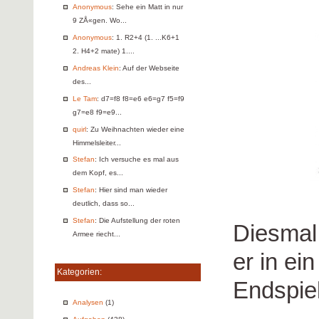
Anonymous
: Sehe ein Matt in nur
9 ZÅ«gen. Wo...
Anonymous
: 1. R2+4 (1. ...K6+1
2. H4+2 mate) 1....
Andreas Klein
: Auf der Webseite
des...
Le Tam
: d7=f8 f8=e6 e6=g7 f5=f9
g7=e8 f9=e9...
quirl
: Zu Weihnachten wieder eine
Himmelsleiter...
Stefan
: Ich versuche es mal aus
dem Kopf, es...
Stefan
: Hier sind man wieder
deutlich, dass so...
Stefan
: Die Aufstellung der roten
Diesmal 
Armee riecht...
er in e
Kategorien:
Endspiel
Analysen
(1)