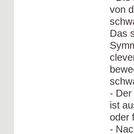
von d
schwa
Das s
Symme
cleve
beweg
schw
- Der
ist a
oder 
- Na