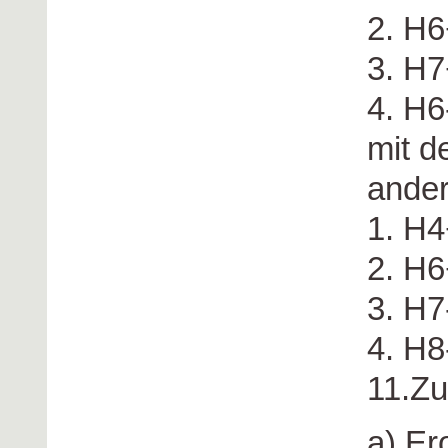
2. H
3. H7
4. H6
mit d
ande
1. H
2. H6
3. H7
4. H8
11.Zu
a) Ero