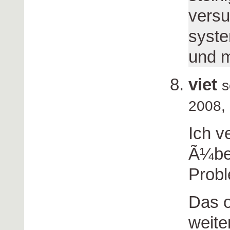
versu
syste
und 
viet
s
2008,
Ich v
Ã¼be
Probl
Das o
weite