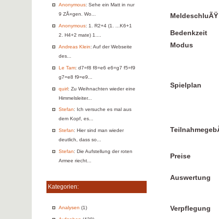
Anonymous
: Sehe ein Matt in nur
9 ZÅ«gen. Wo...
MeldeschluÃŸ
Anonymous
: 1. R2+4 (1. ...K6+1
Bedenkzeit
2. H4+2 mate) 1....
Modus
Andreas Klein
: Auf der Webseite
des...
Le Tam
: d7=f8 f8=e6 e6=g7 f5=f9
g7=e8 f9=e9...
Spielplan
quirl
: Zu Weihnachten wieder eine
Himmelsleiter...
Stefan
: Ich versuche es mal aus
dem Kopf, es...
Teilnahmegeb
Stefan
: Hier sind man wieder
deutlich, dass so...
Stefan
: Die Aufstellung der roten
Preise
Armee riecht...
Auswertung
Kategorien:
Analysen
(1)
Verpflegung