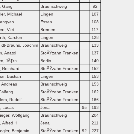
, Gang
Braunschweig
92
er, Michael
Lingen
107
Fangyao
Essen
108
n, Viet
Bremen
117
rth, Karsten
Lingen
128
idt-Brauns, Joachim
Braunschweig
133
n, Anatol
StoÃŸzahn Franken
137
en, JÃ¶rn
Berlin
140
, Reinhard
StoÃŸzahn Franken
152
ar, Bastian
Lingen
153
, Andreas
Braunschweig
153
Caifang
StoÃŸzahn Franken
162
ers, Rudolf
StoÃŸzahn Franken
166
r, Lucas
Jena
95
193
ieger, Wolfgang
Braunschweig
204
r, Alfred H.
Jena
211
egler, Benjamin
StoÃŸzahn Franken
92
227