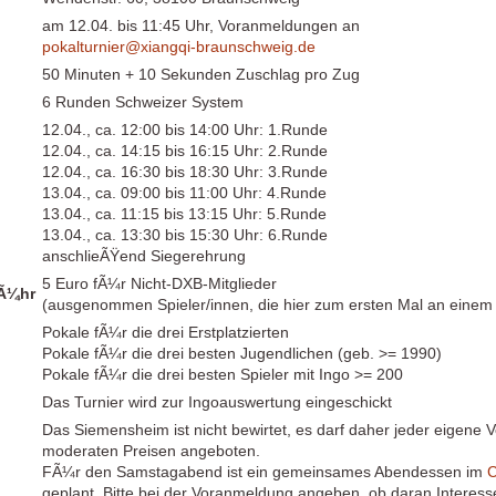
am 12.04. bis 11:45 Uhr, Voranmeldungen an
pokalturnier@xiangqi-braunschweig.de
50 Minuten + 10 Sekunden Zuschlag pro Zug
6 Runden Schweizer System
12.04., ca. 12:00 bis 14:00 Uhr: 1.Runde
12.04., ca. 14:15 bis 16:15 Uhr: 2.Runde
12.04., ca. 16:30 bis 18:30 Uhr: 3.Runde
13.04., ca. 09:00 bis 11:00 Uhr: 4.Runde
13.04., ca. 11:15 bis 13:15 Uhr: 5.Runde
13.04., ca. 13:30 bis 15:30 Uhr: 6.Runde
anschlieÃŸend Siegerehrung
5 Euro fÃ¼r Nicht-DXB-Mitglieder
Ã¼hr
(ausgenommen Spieler/innen, die hier zum ersten Mal an einem
Pokale fÃ¼r die drei Erstplatzierten
Pokale fÃ¼r die drei besten Jugendlichen (geb. >= 1990)
Pokale fÃ¼r die drei besten Spieler mit Ingo >= 200
Das Turnier wird zur Ingoauswertung eingeschickt
Das Siemensheim ist nicht bewirtet, es darf daher jeder eigene
moderaten Preisen angeboten.
FÃ¼r den Samstagabend ist ein gemeinsames Abendessen im
C
geplant. Bitte bei der Voranmeldung angeben, ob daran Interess