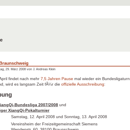
de
 Braunschweig
ag, 29. März 2008 von
Andreas Klein
April findet nach mehr
7,5 Jahren Pause
mal wieder ein Bundesligaturni
d, wird es langsam Zeit fÃ¼r die
offizielle Ausschreibung
:
bung
 XiangQi-Bundesliga 2007/2008
und
ger XiangQi-Pokalturnier
Samstag, 12. April 2008 und Sonntag, 13. April 2008
Vereinsheim der Freizeitgemeinschaft Siemens
Wendenstr. 60, 38100 Braunschweig