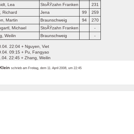
idt, Lea
StoÃŸzahn Franken
231
r, Richard
Jena
99
259
n, Martin
Braunschweig
94
270
gartl, Michael
StoÃŸzahn Franken
-
, Weilin
Braunschweig
-
.04. 22:04 + Nguyen, Viet
.04. 09:15 + Pu, Fangyao
.04. 22:45 + Zhang, Weilin
Klein
schrieb am
Freitag, dem 11. April 2008, um 22:45