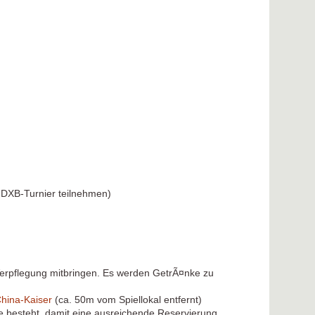
 DXB-Turnier teilnehmen)
 Verpflegung mitbringen. Es werden GetrÃ¤nke zu
hina-Kaiser
(ca. 50m vom Spiellokal entfernt)
e besteht, damit eine ausreichende Reservierung