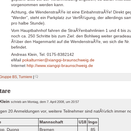
vorgenommen werden kann.
Achtung, die WendenstraÃŸe ist eine EinbahnstraÃŸe! Direkt 
“Werder”, steht ein Parkplatz zur VerfÃ¼gung, der allerdings sams
pro halbe Stunde).
Vom Hauptbahnhof fahren die StraÃŸenbahnlinien 1 und 4 bis zur
noch ca. 250 Schritte bis zum Ziel: den Bohlweg weiter geradeau
Ã¼ber den Hagenmarkt auf die WendenstraÃŸe, wo sich die Nr. 6
befindet.
Andreas Klein, Tel. 0175-8382142
eMail
pokalturnier@xiangqi-braunschweig.de
Internet
http://www.xiangqi-braunschweig.de
Gruppe BS
,
Turniere
|
tare
Klein
schrieb am
Montag, dem 7. April 2008, um 20:57
iegen 20 Anmeldungen vor, weitere Teilnehmer sind natÃ¼rlich immer n
e
Mannschaft
U18
Ingo
Hop, Duong
Bremen
85