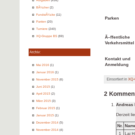
Aufgaben
(438)
BÃ¼cher
(2)
FundstÃ¼cke
(11)
Parken
Partien
(20)
Turniere
(240)
XQ-Gruppe BS
(69)
Ã–ffentliche
Verkehrsmittel
Archiv:
Kontakt und
Anmeldung
Mai 2016
(1)
Januar 2016
(1)
Einsortiert in
XQ-
November 2015
(6)
Juni 2015
(1)
2 Kommen
April 2015
(2)
März 2015
(3)
Andreas 
Februar 2015
(1)
Derzeit l
Januar 2015
(1)
Dezember 2014
(5)
Nr.
Nam
November 2014
(4)
1
Lai 