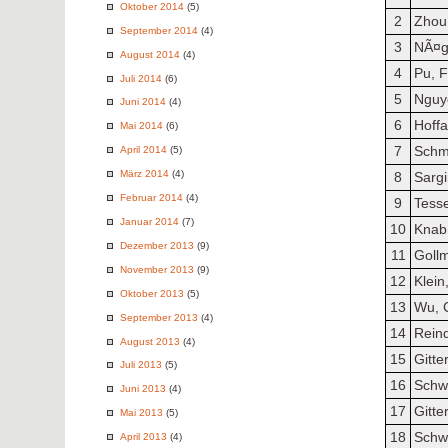
Oktober 2014
(5)
2
Zhou
September 2014
(4)
3
NÃ¤gl
August 2014
(4)
4
Pu, 
Juli 2014
(6)
5
Nguye
Juni 2014
(4)
6
Hoffa
Mai 2014
(6)
7
Schm
April 2014
(5)
März 2014
(4)
8
Sargi
Februar 2014
(4)
9
Tess
Januar 2014
(7)
10
Knab
Dezember 2013
(9)
11
Gollm
November 2013
(9)
12
Klein
Oktober 2013
(5)
13
Wu, 
September 2013
(4)
14
Reind
August 2013
(4)
15
Gitte
Juli 2013
(5)
16
Schw
Juni 2013
(4)
17
Gitte
Mai 2013
(5)
18
Schw
April 2013
(4)