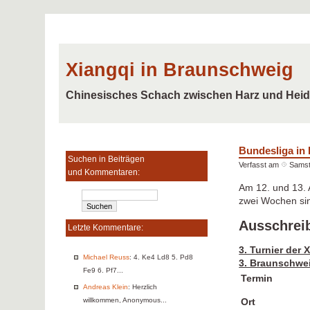
Xiangqi in Braunschweig
Chinesisches Schach zwischen Harz und Hei
Bundesliga in
Suchen in Beiträgen
Verfasst am
Samst
und Kommentaren:
Am 12. und 13. 
zwei Wochen sin
Ausschrei
Letzte Kommentare:
3. Turnier der
Michael Reuss
: 4. Ke4 Ld8 5. Pd8
3. Braunschwei
Fe9 6. Pf7...
Termin
Andreas Klein
: Herzlich
willkommen, Anonymous...
Ort