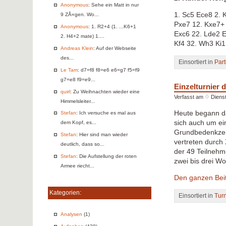
Anonymous
: Sehe ein Matt in nur
1. Sc5 Ece8 2. 
9 ZÅ«gen. Wo...
Pxe7 12. Kxe7+ 
Anonymous
: 1. R2+4 (1. ...K6+1
Exc6 22. Lde2 E
2. H4+2 mate) 1....
Kf4 32. Wh3 Ki
Andreas Klein
: Auf der Webseite
des...
Einsortiert in
Part
Le Tam
: d7=f8 f8=e6 e6=g7 f5=f9
g7=e8 f9=e9...
Einzelturnier
quirl
: Zu Weihnachten wieder eine
Verfasst am
Dienst
Himmelsleiter...
Heute begann d
Stefan
: Ich versuche es mal aus
sich auch um ei
dem Kopf, es...
Grundbedenkzeit
Stefan
: Hier sind man wieder
vertreten durch
deutlich, dass so...
der 49 Teilnehm
Stefan
: Die Aufstellung der roten
zwei bis drei W
Armee riecht...
Den ganzen Beit
Kategorien:
Einsortiert in
Tur
Analysen
(1)