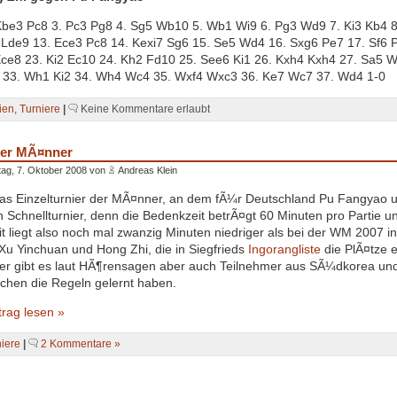
Kbe3 Pc8 3. Pc3 Pg8 4. Sg5 Wb10 5. Wb1 Wi9 6. Pg3 Wd9 7. Ki3 Kb4 
Lde9 13. Ece3 Pc8 14. Kexi7 Sg6 15. Se5 Wd4 16. Sxg6 Pe7 17. Sf6 Pf
ce8 23. Ki2 Ec10 24. Kh2 Fd10 25. See6 Ki1 26. Kxh4 Kxh4 27. Sa5 
1 33. Wh1 Ki2 34. Wh4 Wc4 35. Wxf4 Wxc3 36. Ke7 Wc7 37. Wd4 1-0
ien
,
Turniere
|
Keine Kommentare erlaubt
 der MÃ¤nner
ag, 7. Oktober 2008 von
Andreas Klein
as Einzelturnier der MÃ¤nner, an dem fÃ¼r Deutschland Pu Fangyao u
n Schnellturnier, denn die Bedenkzeit betrÃ¤gt 60 Minuten pro Partie u
 liegt also noch mal zwanzig Minuten niedriger als bei der WM 2007 
 Xu Yinchuan und Hong Zhi, die in Siegfrieds
Ingorangliste
die PlÃ¤tze 
er gibt es laut HÃ¶rensagen aber auch Teilnehmer aus SÃ¼dkorea und 
ochen die Regeln gelernt haben.
rag lesen »
niere
|
2 Kommentare »