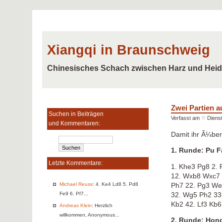
Xiangqi in Braunschweig
Chinesisches Schach zwischen Harz und Hei
Zwei Partien a
Suchen in Beiträgen
Verfasst am
Dienst
und Kommentaren:
Damit ihr Ã¼ber
1. Runde: Pu 
Letzte Kommentare:
1. Khe3 Pg8 2.
12. Wxb8 Wxc7 
Michael Reuss
: 4. Ke4 Ld8 5. Pd8
Ph7 22. Pg3 We
Fe9 6. Pf7...
32. Wg5 Ph2 33
Kb2 42. Lf3 Kb6
Andreas Klein
: Herzlich
willkommen, Anonymous...
2. Runde: Hon