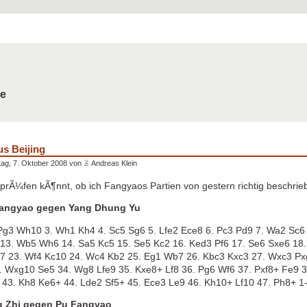
de
us Beijing
ag, 7. Oktober 2008 von
Andreas Klein
prÃ¼fen kÃ¶nnt, ob ich Fangyaos Partien von gestern richtig beschrie
Fangyao gegen Yang Dhung Yu
 Pg3 Wh10 3. Wh1 Kh4 4. Sc5 Sg6 5. Lfe2 Ece8 6. Pc3 Pd9 7. Wa2 Sc6
13. Wb5 Wh6 14. Sa5 Kc5 15. Se5 Kc2 16. Ked3 Pf6 17. Se6 Sxe6 18
7 23. Wf4 Kc10 24. Wc4 Kb2 25. Eg1 Wb7 26. Kbc3 Kxc3 27. Wxc3 Pxg
. Wxg10 Se5 34. Wg8 Lfe9 35. Kxe8+ Lf8 36. Pg6 Wf6 37. Pxf8+ Fe9 
 43. Kh8 Ke6+ 44. Lde2 Sf5+ 45. Ece3 Le9 46. Kh10+ Lf10 47. Ph8+ 1
g Zhi gegen Pu Fangyao