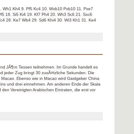
8. Wh1 Kh4 9. Pf5 Kc4 10. Wxb10 Pxb10 11. Pxe7
5 18. Si5 Ki4 19. Kf7 Ph4 20. Wh3 Sc6 21. Sxc6
Wc4 28. Ke7 Wb4 29. Sd6 Khi4 30. Wi3 Kh1 31. Ke4
nd JÃ¶rn Tessen teilnehmen. Im Grunde handelt es
nd jeder Zug bringt 30 zusÃ¤tzliche Sekunden. Die
in Macao. Ebenso wie in Macao wird Gastgeber China
eins und drei einnehmen. Am anderen Ende der Skala
den Vereinigten Arabischen Emiraten, die erst vor