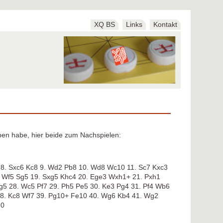
XQ BS
Links
Kontakt
ben habe, hier beide zum Nachspielen:
 8. Sxc6 Kc8 9. Wd2 Pb8 10. Wd8 Wc10 11. Sc7 Kxc3
. Wf5 Sg5 19. Sxg5 Khc4 20. Ege3 Wxh1+ 21. Pxh1
5 28. Wc5 Pf7 29. Ph5 Pe5 30. Ke3 Pg4 31. Pf4 Wb6
38. Kc8 Wf7 39. Pg10+ Fe10 40. Wg6 Kb4 41. Wg2
-0