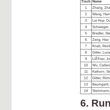
Tisch
Name
1
Zhang, Zh
2
Weng, Han
3
Lai Hop, D
4
Schwieger,
5
Bradler, S
6
Zeng, Hao
7
Knab, Rein
8
Gitter, Luc
9
LiÃŸner, J
10
Wu, Caifan
11
Kalhorn, St
12
Gitter, Ric
13
Baumgartl,
14
Steinmann,
6. Ru