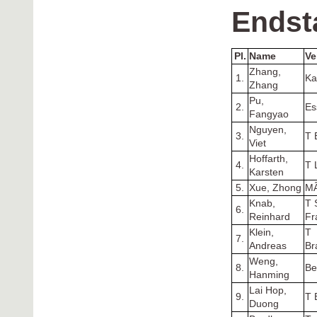
Endst
Pl.
Name
Ve
Zhang,
1.
Ka
Zhang
Pu,
2.
Es
Fangyao
Nguyen,
3.
T 
Viet
Hoffarth,
4.
T 
Karsten
5.
Xue, Zhong
M
Knab,
T 
6.
Reinhard
Fr
Klein,
T
7.
Andreas
Br
Weng,
8.
Be
Hanming
Lai Hop,
9.
T 
Duong