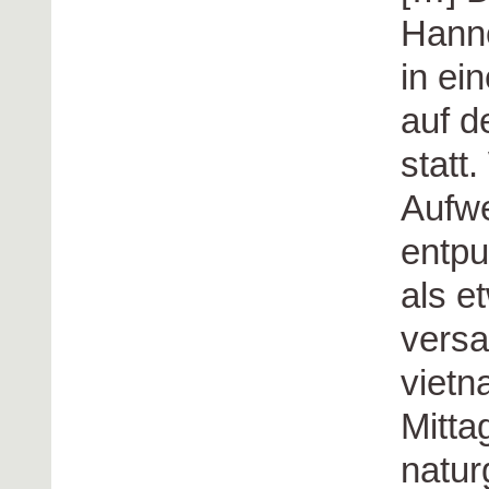
Hanno
in ei
auf 
statt
Aufwe
entpu
als e
versa
viet
Mitta
natur