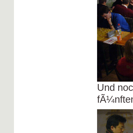
Und noc
fÃ¼nfte