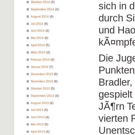
sich in 
Oktober 2014
(5)
September 2014
(4)
durch S
August 2014
(4)
Juli 2014
(6)
und Hao
Juni 2014
(4)
Mai 2014
(6)
kÃ¤mpfe
April 2014
(5)
März 2014
(4)
Die Jug
Februar 2014
(4)
Punkten
Januar 2014
(7)
Dezember 2013
(9)
Bradler,
November 2013
(9)
Oktober 2013
(5)
gespiel
September 2013
(4)
JÃ¶rn T
August 2013
(4)
Juli 2013
(5)
vierten 
Juni 2013
(4)
Mai 2013
(5)
Unentsc
April 2013
(4)