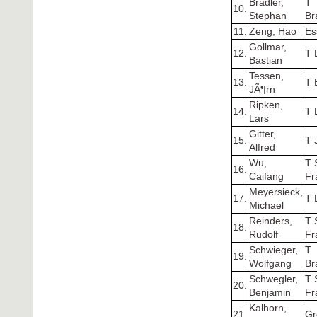
Bradler,
T
10.
Stephan
Br
11.
Zeng, Hao
Es
Gollmar,
12.
T 
Bastian
Tessen,
13.
T 
JÃ¶rn
Ripken,
14.
T 
Lars
Gitter,
15.
T 
Alfred
Wu,
T 
16.
Caifang
Fr
Meyersieck,
17.
T 
Michael
Reinders,
T 
18.
Rudolf
Fr
Schwieger,
T
19.
Wolfgang
Br
Schwegler,
T 
20.
Benjamin
Fr
Kalhorn,
21.
Gr