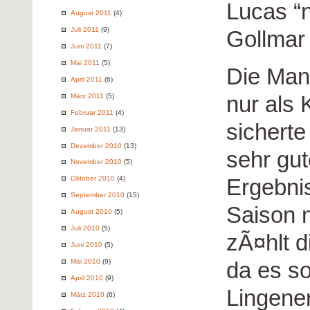
Lucas “
August 2011
(4)
Juli 2011
(9)
Gollmar
Juni 2011
(7)
Mai 2011
(5)
Die Man
April 2011
(6)
nur als
März 2011
(5)
Februar 2011
(4)
sicherte
Januar 2011
(13)
Dezember 2010
(13)
sehr gu
November 2010
(5)
Ergebni
Oktober 2010
(4)
September 2010
(15)
Saison 
August 2010
(5)
Juli 2010
(5)
zÃ¤hlt d
Juni 2010
(5)
da es so
Mai 2010
(9)
April 2010
(9)
Lingener
März 2010
(6)