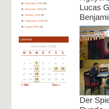
Dezember 2006
(6)
Lucas Gi
November 2006
(7)
Benjami
Oktober 2006
(6)
September 2006
(7)
August 2006
(2)
Calendar
November 2008
M
D
M
D
F
S
S
1
2
5
3
4
6
7
8
9
12
15
16
10
11
13
14
19
17
18
20
21
22
23
26
24
25
27
28
29
30
« Okt
Dez »
Der Spie