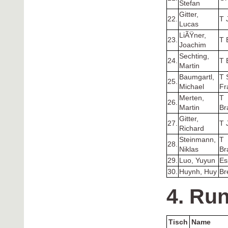
Stefan
Gitter,
22.
T 
Lucas
LiÃŸner,
23.
T 
Joachim
Sechting,
24.
T 
Martin
Baumgartl,
T 
25.
Michael
Fr
Merten,
T
26.
Martin
Br
Gitter,
27.
T 
Richard
Steinmann,
T
28.
Niklas
Br
29.
Luo, Yuyun
Es
30.
Huynh, Huy
Br
4. Ru
Tisch
Name