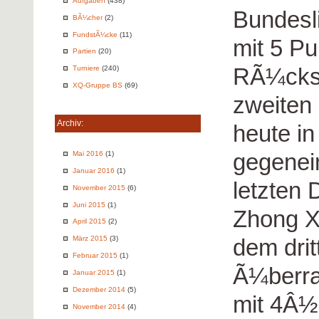
Aufgaben
(438)
Bundesli
BÃ¼cher
(2)
FundstÃ¼cke
(11)
mit 5 P
Partien
(20)
RÃ¼ckst
Turniere
(240)
XQ-Gruppe BS
(69)
zweiten 
Archiv:
heute i
gegenei
Mai 2016
(1)
Januar 2016
(1)
letzten
November 2015
(6)
Juni 2015
(1)
Zhong X
April 2015
(2)
dem drit
März 2015
(3)
Februar 2015
(1)
Ã¼berra
Januar 2015
(1)
Dezember 2014
(5)
mit 4Â½
November 2014
(4)