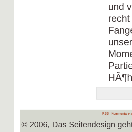
und v
recht
Fange
unser
Momen
Parti
HÃ¶h
RSS
|
Kommentare a
© 2006, Das Seitendesign geh