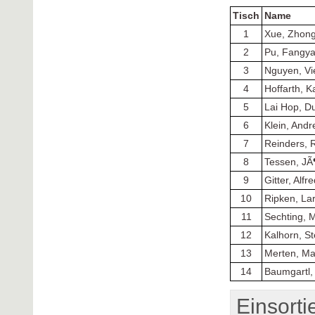
Tisch
Name
1
Xue, Zhon
2
Pu, Fangy
3
Nguyen, Vi
4
Hoffarth, K
5
Lai Hop, D
6
Klein, Andr
7
Reinders, 
8
Tessen, JÃ
9
Gitter, Alfr
10
Ripken, La
11
Sechting, M
12
Kalhorn, St
13
Merten, Ma
14
Baumgartl,
Einsorti