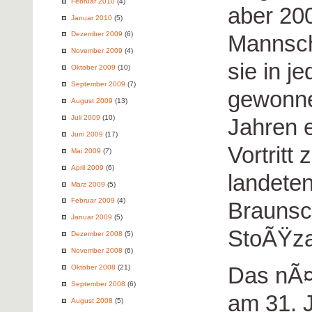
Februar 2010
(4)
aber 20
Januar 2010
(5)
Dezember 2009
(6)
Mannscha
November 2009
(4)
sie in 
Oktober 2009
(10)
September 2009
(7)
gewonne
August 2009
(13)
Juli 2009
(10)
Jahren 
Juni 2009
(17)
Vortritt
Mai 2009
(7)
April 2009
(6)
landeten
März 2009
(5)
Februar 2009
(4)
Braunsch
Januar 2009
(5)
StoÃŸza
Dezember 2008
(5)
November 2008
(6)
Das nÃ¤
Oktober 2008
(21)
September 2008
(6)
am 31. J
August 2008
(5)