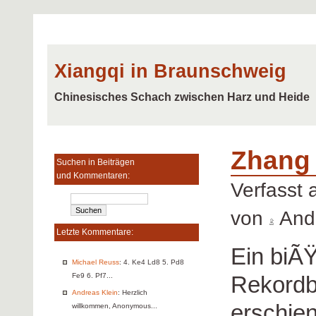
Xiangqi in Braunschweig
Chinesisches Schach zwischen Harz und Heide
Zhang
Suchen in Beiträgen
und Kommentaren:
Verfasst
von
Andr
Letzte Kommentare:
Ein biÃ
Michael Reuss
: 4. Ke4 Ld8 5. Pd8
Rekordbe
Fe9 6. Pf7...
Andreas Klein
: Herzlich
erschien
willkommen, Anonymous...