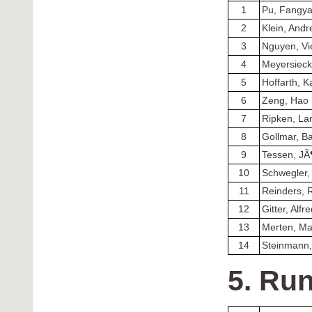
1
Pu, Fangy
2
Klein, Andr
3
Nguyen, Vi
4
Meyersieck
5
Hoffarth, K
6
Zeng, Hao
7
Ripken, La
8
Gollmar, Ba
9
Tessen, JÃ
10
Schwegler,
11
Reinders, 
12
Gitter, Alfr
13
Merten, Ma
14
Steinmann,
5. Ru