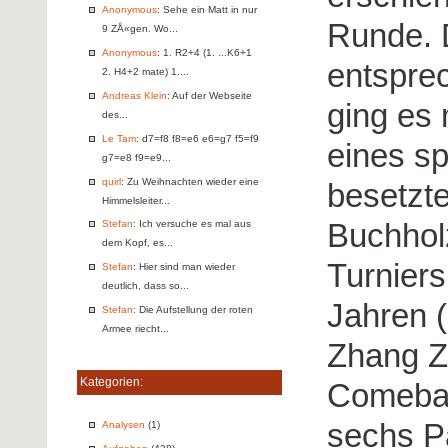
Anonymous
: Sehe ein Matt in nur
Runde. 
9 ZÅ«gen. Wo...
Anonymous
: 1. R2+4 (1. ...K6+1
entspre
2. H4+2 mate) 1....
Andreas Klein
: Auf der Webseite
ging es
des...
Le Tam
: d7=f8 f8=e6 e6=g7 f5=f9
eines s
g7=e8 f9=e9...
quirl
: Zu Weihnachten wieder eine
besetzte
Himmelsleiter...
Buchhol
Stefan
: Ich versuche es mal aus
dem Kopf, es...
Turnier
Stefan
: Hier sind man wieder
deutlich, dass so...
Jahren 
Stefan
: Die Aufstellung der roten
Armee riecht...
Zhang Z
Kategorien:
Comebac
sechs Pa
Analysen
(1)