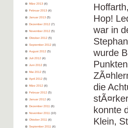
Hoffarth
März 2013
(4)
Februar 2013
(4)
Hop! Led
Januar 2013
(5)
Dezember 2012
(7)
war in d
November 2012
(5)
Stephan
Oktober 2012
(5)
September 2012
(4)
wurde B
August 2012
(5)
Juli 2012
(4)
Punkten 
Juni 2012
(9)
Mai 2012
(5)
ZÃ¤hler
April 2012
(5)
die Acht
März 2012
(4)
Februar 2012
(5)
stÃ¤rker
Januar 2012
(4)
Dezember 2011
(6)
konnte 
November 2011
(10)
Klein, S
Oktober 2011
(4)
September 2011
(4)