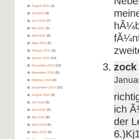
Neben
August 2011
(4)
mein
Juli 2011
(9)
Juni 2011
(7)
hÃ¼bs
Mai 2011
(5)
fÃ¼nf
April 2011
(6)
März 2011
(5)
zweit
Februar 2011
(4)
Januar 2011
(13)
zock
Dezember 2010
(13)
November 2010
(5)
Janua
Oktober 2010
(4)
September 2010
(15)
richti
August 2010
(5)
Juli 2010
(5)
ich Ã
Juni 2010
(5)
Mai 2010
(9)
der L
April 2010
(9)
6.)Kj
März 2010
(6)