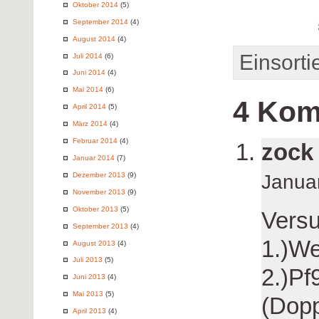
Oktober 2014
(5)
September 2014
(4)
August 2014
(4)
Einsortie
Juli 2014
(6)
Juni 2014
(4)
Mai 2014
(6)
4 Kom
April 2014
(5)
März 2014
(4)
Februar 2014
(4)
zock
Januar 2014
(7)
Dezember 2013
(9)
Janua
November 2013
(9)
Oktober 2013
(5)
Versu
September 2013
(4)
1.)W
August 2013
(4)
Juli 2013
(5)
2.)Pf
Juni 2013
(4)
Mai 2013
(5)
(Dopp
April 2013
(4)