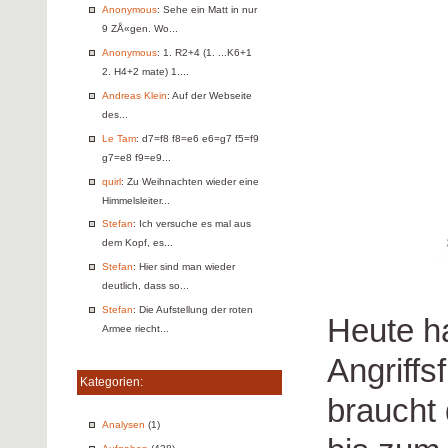
Anonymous
: Sehe ein Matt in nur
9 ZÅ«gen. Wo...
Anonymous
: 1. R2+4 (1. ...K6+1
2. H4+2 mate) 1....
Andreas Klein
: Auf der Webseite
des...
Le Tam
: d7=f8 f8=e6 e6=g7 f5=f9
g7=e8 f9=e9...
quirl
: Zu Weihnachten wieder eine
Himmelsleiter...
Stefan
: Ich versuche es mal aus
dem Kopf, es...
Stefan
: Hier sind man wieder
deutlich, dass so...
Stefan
: Die Aufstellung der roten
Heute ha
Armee riecht...
Angriff
Kategorien:
braucht
Analysen
(1)