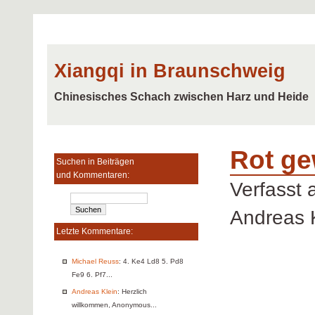
Xiangqi in Braunschweig
Chinesisches Schach zwischen Harz und Heide
Rot ge
Suchen in Beiträgen
und Kommentaren:
Verfasst
Andreas 
Letzte Kommentare:
Michael Reuss
: 4. Ke4 Ld8 5. Pd8
Fe9 6. Pf7...
Andreas Klein
: Herzlich
willkommen, Anonymous...