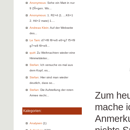
Anonymous
: Sehe ein Matt in nur
9 ZÅ«gen. Wo...
Anonymous
: 1. R2+4 (1. ...K6+1
2. H4+2 mate) 1....
Andreas Klein
: Auf der Webseite
des...
Le Tam
: d7=f8 f8=e6 e6=g7 f5=f9
g7=e8 f9=e9...
quirl
: Zu Weihnachten wieder eine
Himmelsleiter...
Stefan
: Ich versuche es mal aus
dem Kopf, es...
Stefan
: Hier sind man wieder
deutlich, dass so...
Stefan
: Die Aufstellung der roten
Zum heu
Armee riecht...
mache i
Kategorien:
Anmerkun
Analysen
(1)