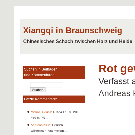
Xiangqi in Braunschweig
Chinesisches Schach zwischen Harz und Heide
Rot ge
Suchen in Beiträgen
und Kommentaren:
Verfasst
Andreas 
Letzte Kommentare:
Michael Reuss
: 4. Ke4 Ld8 5. Pd8
Fe9 6. Pf7...
Andreas Klein
: Herzlich
willkommen, Anonymous...