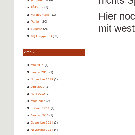
nichts S
Aufgaben
(438)
BÃ¼cher
(2)
Hier no
FundstÃ¼cke
(11)
Partien
(20)
mit wes
Turniere
(240)
XQ-Gruppe BS
(69)
Archiv:
Mai 2016
(1)
Januar 2016
(1)
November 2015
(6)
Juni 2015
(1)
April 2015
(2)
März 2015
(3)
Februar 2015
(1)
Januar 2015
(1)
Dezember 2014
(5)
November 2014
(4)