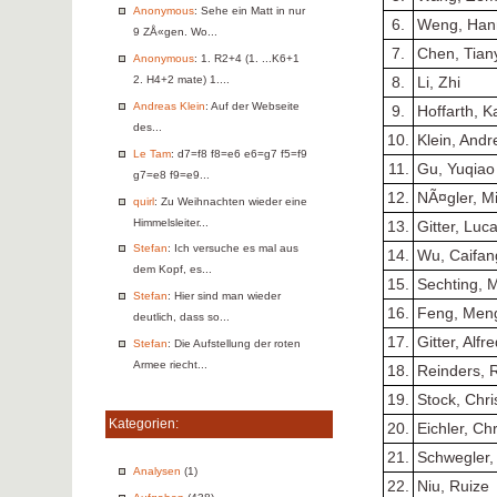
Anonymous
: Sehe ein Matt in nur
6.
Weng, Han
9 ZÅ«gen. Wo...
7.
Chen, Tian
Anonymous
: 1. R2+4 (1. ...K6+1
2. H4+2 mate) 1....
8.
Li, Zhi
Andreas Klein
: Auf der Webseite
9.
Hoffarth, K
des...
10.
Klein, Andr
Le Tam
: d7=f8 f8=e6 e6=g7 f5=f9
11.
Gu, Yuqiao
g7=e8 f9=e9...
12.
NÃ¤gler, M
quirl
: Zu Weihnachten wieder eine
Himmelsleiter...
13.
Gitter, Luc
Stefan
: Ich versuche es mal aus
14.
Wu, Caifan
dem Kopf, es...
15.
Sechting, M
Stefan
: Hier sind man wieder
16.
Feng, Men
deutlich, dass so...
17.
Gitter, Alfr
Stefan
: Die Aufstellung der roten
Armee riecht...
18.
Reinders, 
19.
Stock, Chri
Kategorien:
20.
Eichler, Ch
21.
Schwegler,
Analysen
(1)
22.
Niu, Ruize