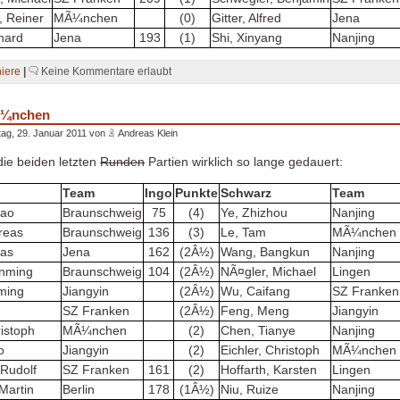
 Reiner
MÃ¼nchen
(0)
Gitter, Alfred
Jena
chard
Jena
193
(1)
Shi, Xinyang
Nanjing
niere
|
Keine Kommentare erlaubt
Ã¼nchen
ag, 29. Januar 2011 von
Andreas Klein
ie beiden letzten
Runden
Partien wirklich so lange gedauert:
Team
Ingo
Punkte
Schwarz
Team
yao
Braunschweig
75
(4)
Ye, Zhizhou
Nanjing
dreas
Braunschweig
136
(3)
Le, Tam
MÃ¼nchen
cas
Jena
162
(2Â½)
Wang, Bangkun
Nanjing
nming
Braunschweig
104
(2Â½)
NÃ¤gler, Michael
Lingen
ming
Jiangyin
(2Â½)
Wu, Caifang
SZ Franken
SZ Franken
(2Â½)
Feng, Meng
Jiangyin
ristoph
MÃ¼nchen
(2)
Chen, Tianye
Nanjing
o
Jiangyin
(2)
Eichler, Christoph
MÃ¼nchen
 Rudolf
SZ Franken
161
(2)
Hoffarth, Karsten
Lingen
Martin
Berlin
178
(1Â½)
Niu, Ruize
Nanjing