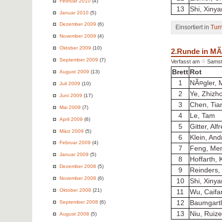
Februar 2010
(4)
13
Shi, Xiny
Januar 2010
(5)
Dezember 2009
(6)
Einsortiert in
Tur
November 2009
(4)
Oktober 2009
(10)
2.Runde in M
September 2009
(7)
Verfasst am
Samst
Brett
Rot
August 2009
(13)
1
NÃ¤gler, 
Juli 2009
(10)
2
Ye, Zhizh
Juni 2009
(17)
3
Chen, Tia
Mai 2009
(7)
4
Le, Tam
April 2009
(6)
5
Gitter, Alf
März 2009
(5)
6
Klein, An
Februar 2009
(4)
7
Feng, Me
Januar 2009
(5)
8
Hoffarth, 
Dezember 2008
(5)
9
Reinders,
November 2008
(6)
10
Shi, Xiny
Oktober 2008
(21)
11
Wu, Caifa
September 2008
(6)
12
Baumgartl
13
Niu, Ruiz
August 2008
(5)