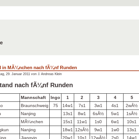
de
d in MÃ¼nchen nach fÃ¼nf Runden
ag, 29. Januar 2011 von
Andreas Klein
tand nach fÃ¼nf Runden
Mannschaft
Ingo
1
2
3
4
5
ao
Braunschweig
75
14w1
7s1
3w1
4s1
2wÂ½
u
Nanjing
13s1
8w1
6sÂ½
5w1
1sÂ½
MÃ¼nchen
15s1
11w1
1s0
6w1
10s1
gkun
Nanjing
18w1
12sÂ½
9w1
1w0
13s1
ing
Jiangyin
20w1
10s1
12wÂ½
2s0
14w1