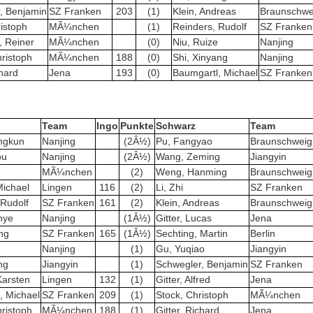
, Benjamin
SZ Franken
203
(1)
Klein, Andreas
Braunschwe
ristoph
MÃ¼nchen
(1)
Reinders, Rudolf
SZ Franken
 Reiner
MÃ¼nchen
(0)
Niu, Ruize
Nanjing
hristoph
MÃ¼nchen
188
(0)
Shi, Xinyang
Nanjing
chard
Jena
193
(0)
Baumgartl, Michael
SZ Franken
Team
Ingo
Punkte
Schwarz
Team
ngkun
Nanjing
(2Â½)
Pu, Fangyao
Braunschweig
ou
Nanjing
(2Â½)
Wang, Zeming
Jiangyin
MÃ¼nchen
(2)
Weng, Hanming
Braunschweig
Michael
Lingen
116
(2)
Li, Zhi
SZ Franken
 Rudolf
SZ Franken
161
(2)
Klein, Andreas
Braunschweig
nye
Nanjing
(1Â½)
Gitter, Lucas
Jena
ng
SZ Franken
165
(1Â½)
Sechting, Martin
Berlin
e
Nanjing
(1)
Gu, Yuqiao
Jiangyin
ng
Jiangyin
(1)
Schwegler, Benjamin
SZ Franken
Karsten
Lingen
132
(1)
Gitter, Alfred
Jena
, Michael
SZ Franken
209
(1)
Stock, Christoph
MÃ¼nchen
hristoph
MÃ¼nchen
188
(1)
Gitter. Richard
Jena