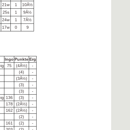
21w
1
10Â½
25s
1
9Â½
24w
1
7Â½
17w
0
9
Ingo
Punkte
Erg
ig
75
(4Â½)
-
(4)
-
(3Â½)
-
(3)
-
(3)
-
ig
136
(3)
-
178
(2Â½)
-
162
(2Â½)
-
(2)
-
161
(2)
-
203
(2)
-