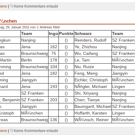
niere
|
Keine Kommentare erlaubt
Ã¼nchen
ag, 29. Januar 2011 von
Andreas Klein
Team
Ingo
Punkte
Schwarz
Team
ngkun
Nanjing
()
Reinders, Rudolf
SZ Franken
cas
Jena
162
()
Ye, Zhizhou
Nanjing
yao
Braunschweig
75
()
Wu, Caifang
SZ Franken
Martin
Berlin
178
()
Le, Tam
MÃ¼nchen
nming
Braunschweig
104
()
Niu, Ruize
Nanjing
red
Jena
182
()
Feng, Meng
Jiangyin
ming
Jiangyin
()
Eichler, Christoph
MÃ¼nchen
chard
Jena
193
()
NÃ¤gler, Michael
Lingen
SZ Franken
()
Shi, Xinyang
Nanjing
, Benjamin
SZ Franken
203
()
Chen, Tianye
Nanjing
o
Jiangyin
()
Baumgartl, Michael
SZ Franken
1ristoph
MÃ¼nchen
()
Hoffarth, Karsten
Lingen
dreas
Braunschweig
136
()
WÃ¼nsch, Reiner
MÃ¼nchen
niere
|
Keine Kommentare erlaubt