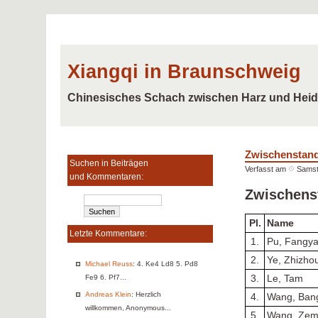
Xiangqi in Braunschweig
Chinesisches Schach zwischen Harz und Hei
Zwischenstan
Suchen in Beiträgen
Verfasst am
Samst
und Kommentaren:
Zwischens
Pl.
Name
Letzte Kommentare:
1.
Pu, Fangy
2.
Ye, Zhizho
Michael Reuss
: 4. Ke4 Ld8 5. Pd8
3.
Le, Tam
Fe9 6. Pf7...
Andreas Klein
: Herzlich
4.
Wang, Ban
willkommen, Anonymous...
5.
Wang, Zem