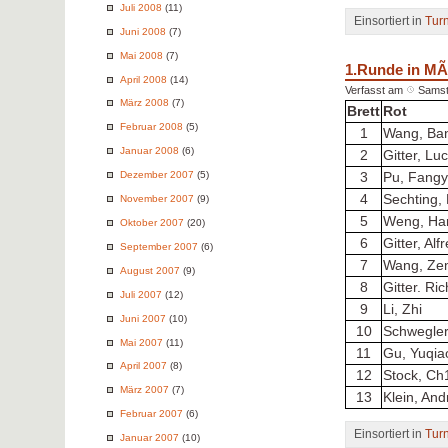
Juli 2008
(11)
Einsortiert in
Tur
Juni 2008
(7)
Mai 2008
(7)
1.Runde in M
April 2008
(14)
Verfasst am
Samst
März 2008
(7)
Brett
Rot
Februar 2008
(5)
1
Wang, Ba
Januar 2008
(6)
2
Gitter, Lu
Dezember 2007
(5)
3
Pu, Fang
4
Sechting, 
November 2007
(9)
5
Weng, Ha
Oktober 2007
(20)
6
Gitter, Alf
September 2007
(6)
7
Wang, Ze
August 2007
(9)
8
Gitter. Ri
Juli 2007
(12)
9
Li, Zhi
Juni 2007
(10)
10
Schwegler
Mai 2007
(11)
11
Gu, Yuqia
April 2007
(8)
12
Stock, Ch
März 2007
(7)
13
Klein, An
Februar 2007
(6)
Einsortiert in
Tur
Januar 2007
(10)