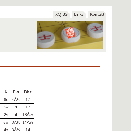
XQ BS
Links
Kontakt
6
Pkt
Bhz
6s
4Â½
17
3w
4
17
2s
4
16Â½
5w
3Â½
14Â½
4s
3Â½
14