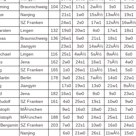
ming
Braunschweig
104
22w1
17s1
2wÂ½
3s0
12w1
ye
Nanjing
21s1
1w0
15sÂ½
13wÂ½
19s1
SZ Franken
24w1
2s0
17w1
12sÂ½
16wÂ
arsten
Lingen
132
19s0
20w1
4s0
17w1
18s1
eas
Braunschweig
136
26w1
5w0
21s1
18s1
3w0
Jiangyin
23w1
3s0
14wÂ½
22sÂ½
20w1
ichael
Lingen
116
25s1
4wÂ½
5sÂ½
8wÂ½
6s0
as
Jena
162
2w0
24s1
16w1
7sÂ½
4w0
g
SZ Franken
165
1s0
26w1
11sÂ½
15w1
5s0
artin
Berlin
178
3w0
23s1
7wÂ½
14s0
22w1
g
Jiangyin
17s0
19w1
13s0
21w1
8sÂ½
ed
Jena
182
16w1
6w0
8s0
9s0
23w1
Rudolf
SZ Franken
161
4s0
25w1
19s1
10w0
9w0
stoph
MÃ¼nchen
9w1
16s0
18w0
23s1
7w0
ristoph
MÃ¼nchen
188
5s0
9s0
24w1
25w1
11s0
 Benjamin
SZ Franken
203
7w0
22s1
10w0
16s0
24w1
Nanjing
6s0
21w0
26s1
11wÂ½
15s0