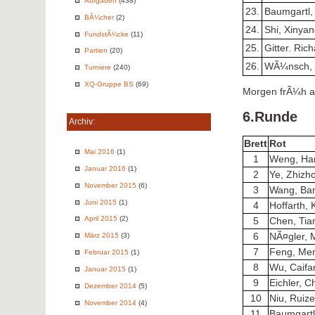
Aufgaben
(438)
23.
Baumgartl,
BÃ¼cher
(2)
24.
Shi, Xinya
FundstÃ¼cke
(11)
25.
Gitter. Ric
Partien
(20)
26.
WÃ¼nsch, 
Turniere
(240)
XQ-Gruppe BS
(69)
Morgen frÃ¼h ab
6.Runde
Archiv:
Brett
Rot
Mai 2016
(1)
1
Weng, Ha
Januar 2016
(1)
2
Ye, Zhizh
November 2015
(6)
3
Wang, Ba
Juni 2015
(1)
4
Hoffarth, 
April 2015
(2)
5
Chen, Tia
6
NÃ¤gler, 
März 2015
(3)
7
Feng, Me
Februar 2015
(1)
8
Wu, Caifa
Januar 2015
(1)
9
Eichler, C
Dezember 2014
(5)
10
Niu, Ruiz
November 2014
(4)
11
Baumgartl