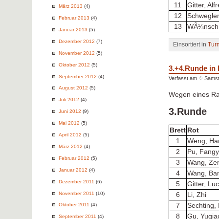
11
Gitter, Alf
März 2013
(4)
12
Schwegler
Februar 2013
(4)
13
WÃ¼nsch,
Januar 2013
(5)
Dezember 2012
(7)
Einsortiert in
Tur
November 2012
(5)
Oktober 2012
(5)
3.+4.Runde i
September 2012
(4)
Verfasst am
Samst
August 2012
(5)
Wegen eines Rau
Juli 2012
(4)
3.Runde
Juni 2012
(9)
Mai 2012
(5)
Brett
Rot
April 2012
(5)
1
Weng, Ha
März 2012
(4)
2
Pu, Fang
Februar 2012
(5)
3
Wang, Ze
Januar 2012
(4)
4
Wang, Ba
Dezember 2011
(6)
5
Gitter, Lu
November 2011
(10)
6
Li, Zhi
7
Sechting, 
Oktober 2011
(4)
8
Gu, Yuqia
September 2011
(4)