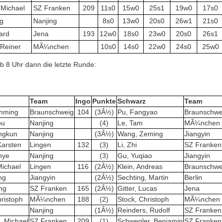
 Michael
SZ Franken
209
11s0
15w0
25s1
19w0
17s0
ng
Nanjing
8s0
13w0
20s0
26w1
21s0
hard
Jena
193
12w0
18s0
23w0
20s0
26s1
Reiner
MÃ¼nchen
10s0
14s0
22w0
24s0
25w0
 8 Uhr dann die letzte Runde:
Team
Ingo
Punkte
Schwarz
Team
nming
Braunschweig
104
(3Â½)
Pu, Fangyao
Braunschwe
ou
Nanjing
(4)
Le, Tam
MÃ¼nchen
ngkun
Nanjing
(3Â½)
Wang, Zeming
Jiangyin
Karsten
Lingen
132
(3)
Li, Zhi
SZ Franken
nye
Nanjing
(3)
Gu, Yuqiao
Jiangyin
Michael
Lingen
116
(2Â½)
Klein, Andreas
Braunschwe
ng
Jiangyin
(2Â½)
Sechting, Martin
Berlin
ng
SZ Franken
165
(2Â½)
Gitter, Lucas
Jena
hristoph
MÃ¼nchen
188
(2)
Stock, Christoph
MÃ¼nchen
e
Nanjing
(1Â½)
Reinders, Rudolf
SZ Franken
, Michael
SZ Franken
209
(1)
Schwegler, Benjamin
SZ Franken