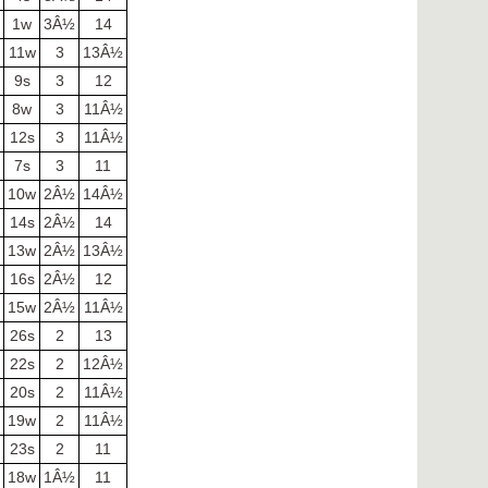
1w
3Â½
14
11w
3
13Â½
½
9s
3
12
8w
3
11Â½
12s
3
11Â½
7s
3
11
10w
2Â½
14Â½
14s
2Â½
14
13w
2Â½
13Â½
16s
2Â½
12
15w
2Â½
11Â½
26s
2
13
22s
2
12Â½
20s
2
11Â½
19w
2
11Â½
23s
2
11
18w
1Â½
11