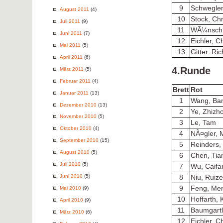
9
Schwegler
August 2011
(4)
10
Stock, Ch
Juli 2011
(9)
11
WÃ¼nsch,
Juni 2011
(7)
12
Eichler, C
Mai 2011
(5)
13
Gitter. Ri
April 2011
(6)
4.Runde
März 2011
(5)
Februar 2011
(4)
Brett
Rot
Januar 2011
(13)
1
Wang, Ba
Dezember 2010
(13)
2
Ye, Zhizh
November 2010
(5)
3
Le, Tam
Oktober 2010
(4)
4
NÃ¤gler, 
September 2010
(15)
5
Reinders,
August 2010
(5)
6
Chen, Tia
Juli 2010
(5)
7
Wu, Caifa
Juni 2010
(5)
8
Niu, Ruiz
9
Feng, Me
Mai 2010
(9)
10
Hoffarth, 
April 2010
(9)
11
Baumgartl
März 2010
(6)
12
Eichler, C