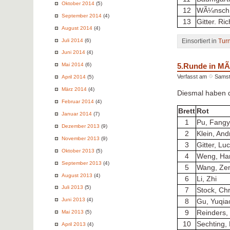
Oktober 2014
(5)
12
WÃ¼nsch,
September 2014
(4)
13
Gitter. Ri
August 2014
(4)
Einsortiert in
Tur
Juli 2014
(6)
Juni 2014
(4)
5.Runde in M
Mai 2014
(6)
Verfasst am
Samst
April 2014
(5)
März 2014
(4)
Diesmal haben d
Februar 2014
(4)
Brett
Rot
Januar 2014
(7)
1
Pu, Fang
Dezember 2013
(9)
2
Klein, An
November 2013
(9)
3
Gitter, Lu
Oktober 2013
(5)
4
Weng, Ha
September 2013
(4)
5
Wang, Ze
August 2013
(4)
6
Li, Zhi
Juli 2013
(5)
7
Stock, Ch
Juni 2013
(4)
8
Gu, Yuqia
9
Reinders,
Mai 2013
(5)
10
Sechting, 
April 2013
(4)