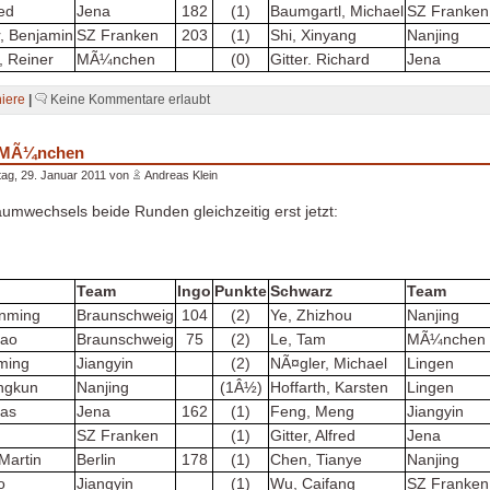
red
Jena
182
(1)
Baumgartl, Michael
SZ Franken
, Benjamin
SZ Franken
203
(1)
Shi, Xinyang
Nanjing
 Reiner
MÃ¼nchen
(0)
Gitter. Richard
Jena
niere
|
Keine Kommentare erlaubt
n MÃ¼nchen
ag, 29. Januar 2011 von
Andreas Klein
mwechsels beide Runden gleichzeitig erst jetzt:
Team
Ingo
Punkte
Schwarz
Team
nming
Braunschweig
104
(2)
Ye, Zhizhou
Nanjing
yao
Braunschweig
75
(2)
Le, Tam
MÃ¼nchen
ming
Jiangyin
(2)
NÃ¤gler, Michael
Lingen
ngkun
Nanjing
(1Â½)
Hoffarth, Karsten
Lingen
cas
Jena
162
(1)
Feng, Meng
Jiangyin
SZ Franken
(1)
Gitter, Alfred
Jena
Martin
Berlin
178
(1)
Chen, Tianye
Nanjing
o
Jiangyin
(1)
Wu, Caifang
SZ Franken