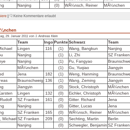
ang
Nanjing
(0)
WÃ¼nsch, Reiner
MÃ¼nchen
niere
|
Keine Kommentare erlaubt
Ã¼nchen
ag, 29. Januar 2011 von
Andreas Klein
Team
Ingo
Punkte
Schwarz
Team
Michael
Lingen
116
(1)
Wang, Bangkun
Nanjing
ou
Nanjing
(1)
Li, Zhi
SZ Franken
nye
Nanjing
(1)
Pu, Fangyao
Braunschwe
MÃ¼nchen
(1)
Gu, Yuqiao
Jiangyin
red
Jena
182
(1)
Weng, Hanming
Braunschwe
dreas
Braunschweig
136
(1)
Wang, Zeming
Jiangyin
ng
Jiangyin
(0)
Stock, Christoph
MÃ¼nchen
Karsten
Lingen
132
(0)
Eichler, Christoph
MÃ¼nchen
 Rudolf
SZ Franken
161
(0)
Gitter. Richard
Jena
ang
Nanjing
(0)
Gitter, Lucas
Jena
ng
SZ Franken
165
(0)
WÃ¼nsch, Reiner
MÃ¼nchen
, Michael
SZ Franken
209
(0)
Sechting, Martin
Berlin
e
Nanjing
(0)
Schwegler, Benjamin
SZ Franken