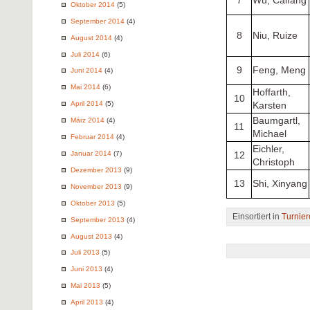
7
Wu, Caifang
Oktober 2014
(5)
September 2014
(4)
8
Niu, Ruize
August 2014
(4)
Juli 2014
(6)
9
Feng, Meng
Juni 2014
(4)
Mai 2014
(6)
Hoffarth,
10
April 2014
(5)
Karsten
Baumgartl,
März 2014
(4)
11
Michael
Februar 2014
(4)
Eichler,
Januar 2014
(7)
12
Christoph
Dezember 2013
(9)
13
Shi, Xinyang
November 2013
(9)
Oktober 2013
(5)
Einsortiert in
Turnier
September 2013
(4)
August 2013
(4)
Juli 2013
(5)
Juni 2013
(4)
Mai 2013
(5)
April 2013
(4)