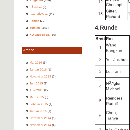
Aufgaben
(438)
12
Christoph
BÃ¼cher
(2)
Gitter.
13
J
FundstÃ¼cke
(11)
Richard
Partien
(20)
4.Runde
Turniere
(240)
XQ-Gruppe BS
(69)
Brett
Rot
Wang,
1
Archiv:
Bangkun
2
Ye, Zhizhou
Mai 2016
(1)
Januar 2016
(1)
3
Le, Tam
November 2015
(6)
NÃ¤gler,
Juni 2015
(1)
4
Michael
April 2015
(2)
März 2015
(3)
Reinders,
5
Rudolf
Februar 2015
(1)
Januar 2015
(1)
Chen,
6
Tianye
Dezember 2014
(5)
November 2014
(4)