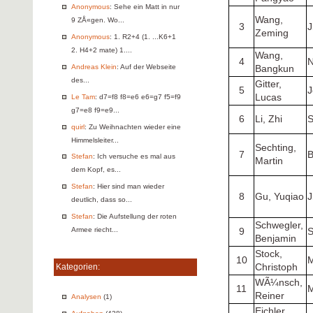
Anonymous
: Sehe ein Matt in nur
Wang,
9 ZÅ«gen. Wo...
3
J
Zeming
Anonymous
: 1. R2+4 (1. ...K6+1
2. H4+2 mate) 1....
Wang,
4
N
Andreas Klein
: Auf der Webseite
Bangkun
des...
Gitter,
5
J
Lucas
Le Tam
: d7=f8 f8=e6 e6=g7 f5=f9
g7=e8 f9=e9...
6
Li, Zhi
S
quirl
: Zu Weihnachten wieder eine
Himmelsleiter...
Sechting,
7
B
Stefan
: Ich versuche es mal aus
Martin
dem Kopf, es...
Stefan
: Hier sind man wieder
8
Gu, Yuqiao
J
deutlich, dass so...
Stefan
: Die Aufstellung der roten
Schwegler,
Armee riecht...
9
S
Benjamin
Stock,
10
Christoph
Kategorien:
WÃ¼nsch,
11
Reiner
Analysen
(1)
Eichler,