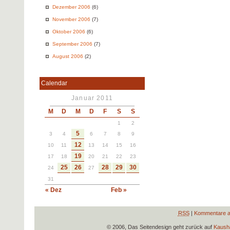
Dezember 2006
(6)
November 2006
(7)
Oktober 2006
(6)
September 2006
(7)
August 2006
(2)
Calendar
Januar 2011
M
D
M
D
F
S
S
1
2
5
3
4
6
7
8
9
12
10
11
13
14
15
16
19
17
18
20
21
22
23
25
26
28
29
30
24
27
31
« Dez
Feb »
RSS
|
Kommentare a
© 2006, Das Seitendesign geht zurück auf
Kausha