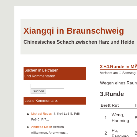
Xiangqi in Braunschweig
Chinesisches Schach zwischen Harz und Heide
3.+4.Runde in 
Suchen in Beiträgen
Verfasst am
Samstag, 
und Kommentaren:
Wegen eines Raumwe
3.Runde
Letzte Kommentare:
Brett
Rot
Michael Reuss
: 4. Ke4 Ld8 5. Pd8
Weng,
1
B
Fe9 6. Pf7...
Hanming
Andreas Klein
: Herzlich
Pu,
willkommen, Anonymous...
2
B
Fangyao